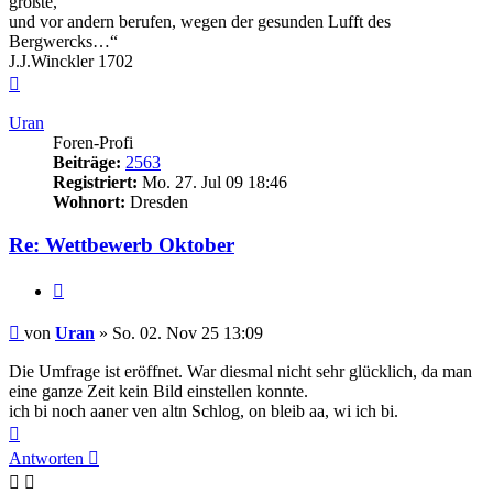
größte,
und vor andern berufen, wegen der gesunden Lufft des
Bergwercks…“
J.J.Winckler 1702
Nach
oben
Uran
Foren-Profi
Beiträge:
2563
Registriert:
Mo. 27. Jul 09 18:46
Wohnort:
Dresden
Re: Wettbewerb Oktober
Zitieren
Beitrag
von
Uran
»
So. 02. Nov 25 13:09
Die Umfrage ist eröffnet. War diesmal nicht sehr glücklich, da man
eine ganze Zeit kein Bild einstellen konnte.
ich bi noch aaner ven altn Schlog, on bleib aa, wi ich bi.
Nach
oben
Antworten