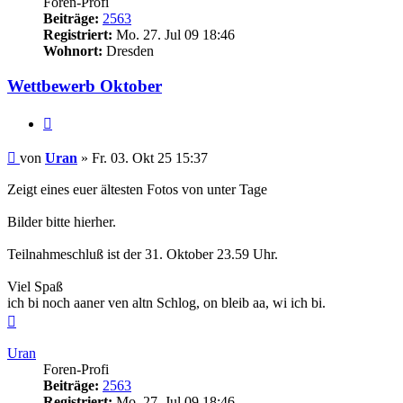
Foren-Profi
Beiträge:
2563
Registriert:
Mo. 27. Jul 09 18:46
Wohnort:
Dresden
Wettbewerb Oktober
Zitieren
Beitrag
von
Uran
»
Fr. 03. Okt 25 15:37
Zeigt eines euer ältesten Fotos von unter Tage
Bilder bitte hierher.
Teilnahmeschluß ist der 31. Oktober 23.59 Uhr.
Viel Spaß
ich bi noch aaner ven altn Schlog, on bleib aa, wi ich bi.
Nach
oben
Uran
Foren-Profi
Beiträge:
2563
Registriert:
Mo. 27. Jul 09 18:46