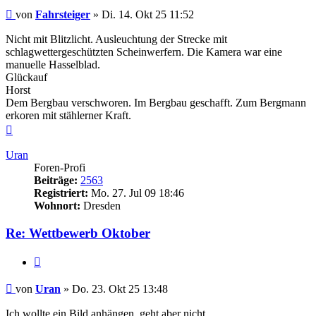
Beitrag
von
Fahrsteiger
»
Di. 14. Okt 25 11:52
Nicht mit Blitzlicht. Ausleuchtung der Strecke mit
schlagwettergeschützten Scheinwerfern. Die Kamera war eine
manuelle Hasselblad.
Glückauf
Horst
Dem Bergbau verschworen. Im Bergbau geschafft. Zum Bergmann
erkoren mit stählerner Kraft.
Nach
oben
Uran
Foren-Profi
Beiträge:
2563
Registriert:
Mo. 27. Jul 09 18:46
Wohnort:
Dresden
Re: Wettbewerb Oktober
Zitieren
Beitrag
von
Uran
»
Do. 23. Okt 25 13:48
Ich wollte ein Bild anhängen, geht aber nicht.