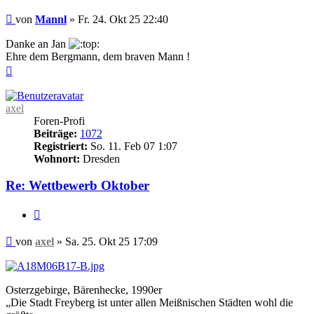
Beitrag
von
Mannl
»
Fr. 24. Okt 25 22:40
Danke an Jan
Ehre dem Bergmann, dem braven Mann !
Nach
oben
axel
Foren-Profi
Beiträge:
1072
Registriert:
So. 11. Feb 07 1:07
Wohnort:
Dresden
Re: Wettbewerb Oktober
Zitieren
Beitrag
von
axel
»
Sa. 25. Okt 25 17:09
Osterzgebirge, Bärenhecke, 1990er
„Die Stadt Freyberg ist unter allen Meißnischen Städten wohl die