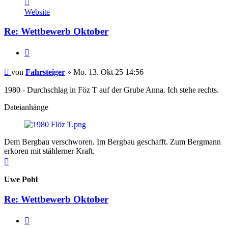
Kontaktdaten
von
Website
Fahrsteiger
Re: Wettbewerb Oktober
Zitieren
Beitrag
von
Fahrsteiger
»
Mo. 13. Okt 25 14:56
1980 - Durchschlag in Föz T auf der Grube Anna. Ich stehe rechts.
Dateianhänge
Dem Bergbau verschworen. Im Bergbau geschafft. Zum Bergmann
erkoren mit stählerner Kraft.
Nach
oben
Uwe Pohl
Re: Wettbewerb Oktober
Zitieren