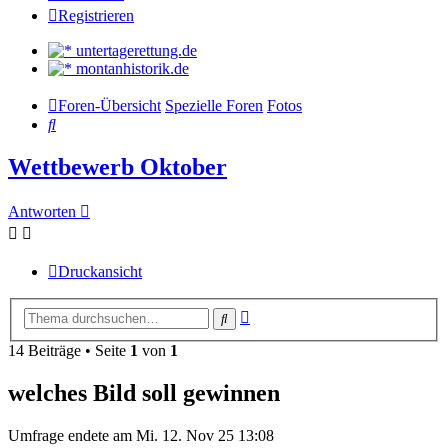
Registrieren
untertagerettung.de
montanhistorik.de
Foren-Übersicht
Spezielle Foren
Fotos
Suche
Wettbewerb Oktober
Antworten
Druckansicht
Erweiterte
Suche
Suche
14 Beiträge • Seite
1
von
1
welches Bild soll gewinnen
Umfrage endete am Mi. 12. Nov 25 13:08