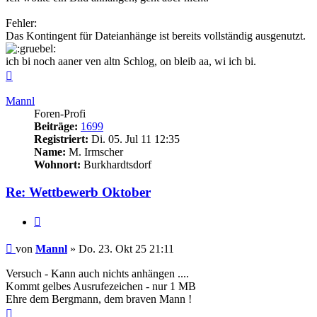
Fehler:
Das Kontingent für Dateianhänge ist bereits vollständig ausgenutzt.
ich bi noch aaner ven altn Schlog, on bleib aa, wi ich bi.
Nach
oben
Mannl
Foren-Profi
Beiträge:
1699
Registriert:
Di. 05. Jul 11 12:35
Name:
M. Irmscher
Wohnort:
Burkhardtsdorf
Re: Wettbewerb Oktober
Zitieren
Beitrag
von
Mannl
»
Do. 23. Okt 25 21:11
Versuch - Kann auch nichts anhängen ....
Kommt gelbes Ausrufezeichen - nur 1 MB
Ehre dem Bergmann, dem braven Mann !
Nach