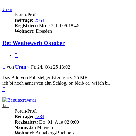
oben
Uran
Foren-Profi
Beiträge:
2563
Registriert:
Mo. 27. Jul 09 18:46
Wohnort:
Dresden
Re: Wettbewerb Oktober
Zitieren
Beitrag
von
Uran
»
Fr. 24. Okt 25 13:02
Das Bild von Fahrsteiger ist zu groß. 25 MB
ich bi noch aaner ven altn Schlog, on bleib aa, wi ich bi.
Nach
oben
Jan
Foren-Profi
Beiträge:
1383
Registriert:
Do. 01. Aug 02 0:00
Name:
Jan Muench
Wohnort:
Annaberg-Buchholz