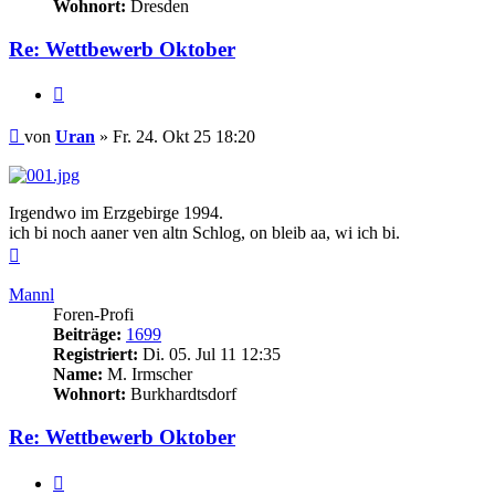
Wohnort:
Dresden
Re: Wettbewerb Oktober
Zitieren
Beitrag
von
Uran
»
Fr. 24. Okt 25 18:20
Irgendwo im Erzgebirge 1994.
ich bi noch aaner ven altn Schlog, on bleib aa, wi ich bi.
Nach
oben
Mannl
Foren-Profi
Beiträge:
1699
Registriert:
Di. 05. Jul 11 12:35
Name:
M. Irmscher
Wohnort:
Burkhardtsdorf
Re: Wettbewerb Oktober
Zitieren