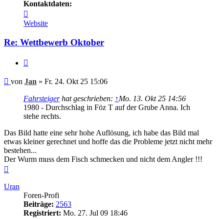
Kontaktdaten:
Kontaktdaten
von
Website
Jan
Re: Wettbewerb Oktober
Zitieren
Beitrag
von
Jan
»
Fr. 24. Okt 25 15:06
Fahrsteiger
hat geschrieben:
↑
Mo. 13. Okt 25 14:56
1980 - Durchschlag in Föz T auf der Grube Anna. Ich
stehe rechts.
Das Bild hatte eine sehr hohe Auflösung, ich habe das Bild mal
etwas kleiner gerechnet und hoffe das die Probleme jetzt nicht mehr
bestehen...
Der Wurm muss dem Fisch schmecken und nicht dem Angler !!!
Nach
oben
Uran
Foren-Profi
Beiträge:
2563
Registriert:
Mo. 27. Jul 09 18:46