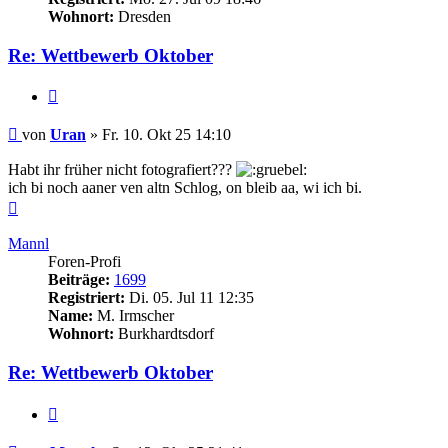
Wohnort:
Dresden
Re: Wettbewerb Oktober
Zitieren
Beitrag
von
Uran
»
Fr. 10. Okt 25 14:10
Habt ihr früher nicht fotografiert???
ich bi noch aaner ven altn Schlog, on bleib aa, wi ich bi.
Nach
oben
Mannl
Foren-Profi
Beiträge:
1699
Registriert:
Di. 05. Jul 11 12:35
Name:
M. Irmscher
Wohnort:
Burkhardtsdorf
Re: Wettbewerb Oktober
Zitieren