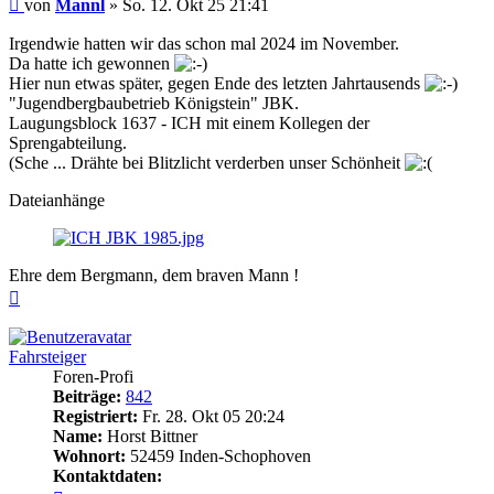
Beitrag
von
Mannl
»
So. 12. Okt 25 21:41
Irgendwie hatten wir das schon mal 2024 im November.
Da hatte ich gewonnen
Hier nun etwas später, gegen Ende des letzten Jahrtausends
"Jugendbergbaubetrieb Königstein" JBK.
Laugungsblock 1637 - ICH mit einem Kollegen der
Sprengabteilung.
(Sche ... Drähte bei Blitzlicht verderben unser Schönheit
Dateianhänge
Ehre dem Bergmann, dem braven Mann !
Nach
oben
Fahrsteiger
Foren-Profi
Beiträge:
842
Registriert:
Fr. 28. Okt 05 20:24
Name:
Horst Bittner
Wohnort:
52459 Inden-Schophoven
Kontaktdaten: