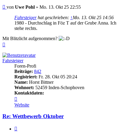
Beitrag
von
Uwe Pohl
»
Mo. 13. Okt 25 22:55
Fahrsteiger
hat geschrieben:
↑
Mo. 13. Okt 25 14:56
1980 - Durchschlag in Föz T auf der Grube Anna. Ich
stehe rechts.
Mit Blitzlicht aufgenommen?
Nach
oben
Fahrsteiger
Foren-Profi
Beiträge:
842
Registriert:
Fr. 28. Okt 05 20:24
Name:
Horst Bittner
Wohnort:
52459 Inden-Schophoven
Kontaktdaten:
Kontaktdaten
von
Website
Fahrsteiger
Re: Wettbewerb Oktober
Zitieren