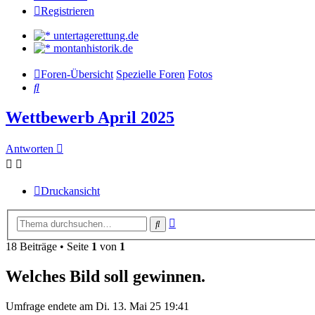
Registrieren
untertagerettung.de
montanhistorik.de
Foren-Übersicht
Spezielle Foren
Fotos
Suche
Wettbewerb April 2025
Antworten
Druckansicht
Erweiterte
Suche
Suche
18 Beiträge • Seite
1
von
1
Welches Bild soll gewinnen.
Umfrage endete am Di. 13. Mai 25 19:41