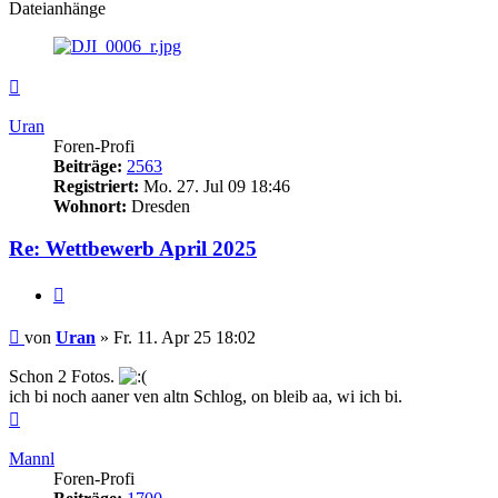
Dateianhänge
Nach
oben
Uran
Foren-Profi
Beiträge:
2563
Registriert:
Mo. 27. Jul 09 18:46
Wohnort:
Dresden
Re: Wettbewerb April 2025
Zitieren
Beitrag
von
Uran
»
Fr. 11. Apr 25 18:02
Schon 2 Fotos.
ich bi noch aaner ven altn Schlog, on bleib aa, wi ich bi.
Nach
oben
Mannl
Foren-Profi