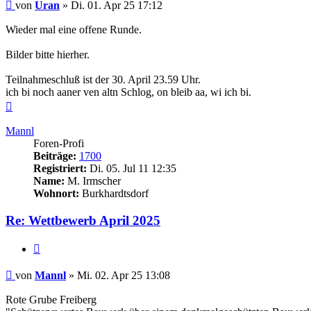
Beitrag
von
Uran
»
Di. 01. Apr 25 17:12
Wieder mal eine offene Runde.
Bilder bitte hierher.
Teilnahmeschluß ist der 30. April 23.59 Uhr.
ich bi noch aaner ven altn Schlog, on bleib aa, wi ich bi.
Nach
oben
Mannl
Foren-Profi
Beiträge:
1700
Registriert:
Di. 05. Jul 11 12:35
Name:
M. Irmscher
Wohnort:
Burkhardtsdorf
Re: Wettbewerb April 2025
Zitieren
Beitrag
von
Mannl
»
Mi. 02. Apr 25 13:08
Rote Grube Freiberg