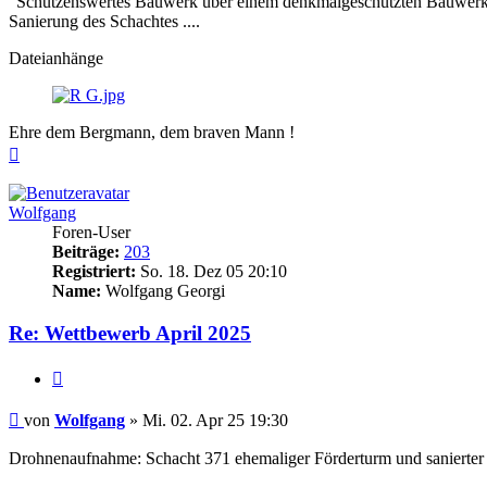
"Schützenswertes Bauwerk über einem denkmalgeschützten Bauwer
Sanierung des Schachtes ....
Dateianhänge
Ehre dem Bergmann, dem braven Mann !
Nach
oben
Wolfgang
Foren-User
Beiträge:
203
Registriert:
So. 18. Dez 05 20:10
Name:
Wolfgang Georgi
Re: Wettbewerb April 2025
Zitieren
Beitrag
von
Wolfgang
»
Mi. 02. Apr 25 19:30
Drohnenaufnahme: Schacht 371 ehemaliger Förderturm und sanierter