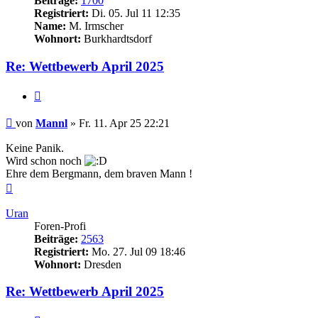
Beiträge:
1700
Registriert:
Di. 05. Jul 11 12:35
Name:
M. Irmscher
Wohnort:
Burkhardtsdorf
Re: Wettbewerb April 2025
Zitieren
Beitrag
von
Mannl
»
Fr. 11. Apr 25 22:21
Keine Panik.
Wird schon noch
Ehre dem Bergmann, dem braven Mann !
Nach
oben
Uran
Foren-Profi
Beiträge:
2563
Registriert:
Mo. 27. Jul 09 18:46
Wohnort:
Dresden
Re: Wettbewerb April 2025