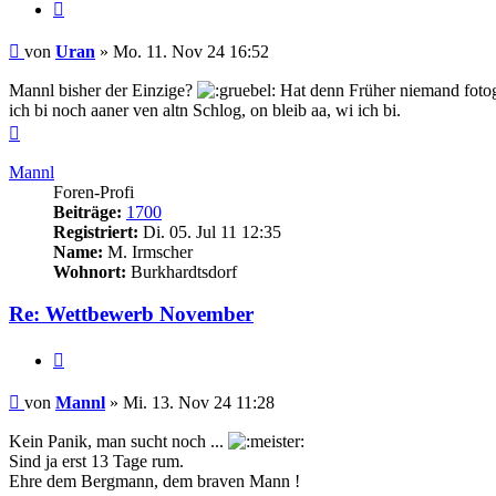
Zitieren
Beitrag
von
Uran
»
Mo. 11. Nov 24 16:52
Mannl bisher der Einzige?
Hat denn Früher niemand fotog
ich bi noch aaner ven altn Schlog, on bleib aa, wi ich bi.
Nach
oben
Mannl
Foren-Profi
Beiträge:
1700
Registriert:
Di. 05. Jul 11 12:35
Name:
M. Irmscher
Wohnort:
Burkhardtsdorf
Re: Wettbewerb November
Zitieren
Beitrag
von
Mannl
»
Mi. 13. Nov 24 11:28
Kein Panik, man sucht noch ...
Sind ja erst 13 Tage rum.
Ehre dem Bergmann, dem braven Mann !