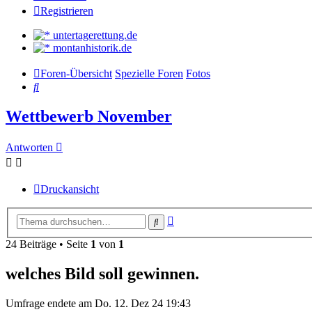
Registrieren
untertagerettung.de
montanhistorik.de
Foren-Übersicht
Spezielle Foren
Fotos
Suche
Wettbewerb November
Antworten
Druckansicht
Erweiterte
Suche
Suche
24 Beiträge • Seite
1
von
1
welches Bild soll gewinnen.
Umfrage endete am Do. 12. Dez 24 19:43