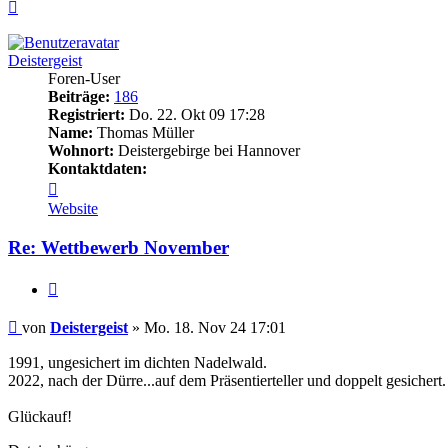
Nach
oben
Deistergeist
Foren-User
Beiträge:
186
Registriert:
Do. 22. Okt 09 17:28
Name:
Thomas Müller
Wohnort:
Deistergebirge bei Hannover
Kontaktdaten:
Kontaktdaten
von
Website
Deistergeist
Re: Wettbewerb November
Zitieren
Beitrag
von
Deistergeist
»
Mo. 18. Nov 24 17:01
1991, ungesichert im dichten Nadelwald.
2022, nach der Dürre...auf dem Präsentierteller und doppelt gesichert.
Glückauf!