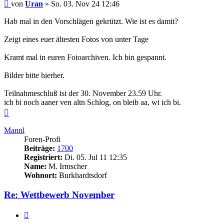
Beitrag
von
Uran
»
So. 03. Nov 24 12:46
Hab mal in den Vorschlägen gekrützt. Wie ist es damit?
Zeigt eines euer ältesten Fotos von unter Tage
Kramt mal in euren Fotoarchiven. Ich bin gespannt.
Bilder bitte hierher.
Teilnahmeschluß ist der 30. November 23.59 Uhr.
ich bi noch aaner ven altn Schlog, on bleib aa, wi ich bi.
Nach
oben
Mannl
Foren-Profi
Beiträge:
1700
Registriert:
Di. 05. Jul 11 12:35
Name:
M. Irmscher
Wohnort:
Burkhardtsdorf
Re: Wettbewerb November
Zitieren