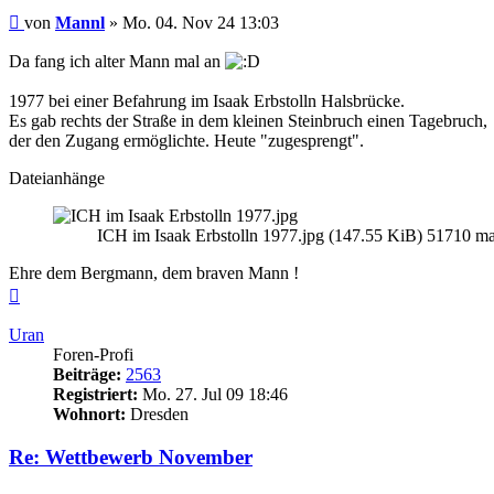
Beitrag
von
Mannl
»
Mo. 04. Nov 24 13:03
Da fang ich alter Mann mal an
1977 bei einer Befahrung im Isaak Erbstolln Halsbrücke.
Es gab rechts der Straße in dem kleinen Steinbruch einen Tagebruch,
der den Zugang ermöglichte. Heute "zugesprengt".
Dateianhänge
ICH im Isaak Erbstolln 1977.jpg (147.55 KiB) 51710 mal
Ehre dem Bergmann, dem braven Mann !
Nach
oben
Uran
Foren-Profi
Beiträge:
2563
Registriert:
Mo. 27. Jul 09 18:46
Wohnort:
Dresden
Re: Wettbewerb November