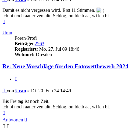
Damit es nicht vergessen wird. Erst 11 Stimmen.
ich bi noch aaner ven altn Schlog, on bleib aa, wi ich bi.
Nach
oben
Uran
Foren-Profi
Beiträge:
2563
Registriert:
Mo. 27. Jul 09 18:46
Wohnort:
Dresden
Re: Neue Vorschläge für den Fotowettbewerb 2024
Zitieren
Beitrag
von
Uran
»
Di. 20. Feb 24 14:49
Bis Freitag ist noch Zeit.
ich bi noch aaner ven altn Schlog, on bleib aa, wi ich bi.
Nach
oben
Antworten