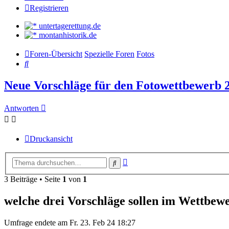
Registrieren
untertagerettung.de
montanhistorik.de
Foren-Übersicht
Spezielle Foren
Fotos
Suche
Neue Vorschläge für den Fotowettbewerb 
Antworten
Druckansicht
Erweiterte
Suche
Suche
3 Beiträge • Seite
1
von
1
welche drei Vorschläge sollen im Wettbew
Umfrage endete am Fr. 23. Feb 24 18:27