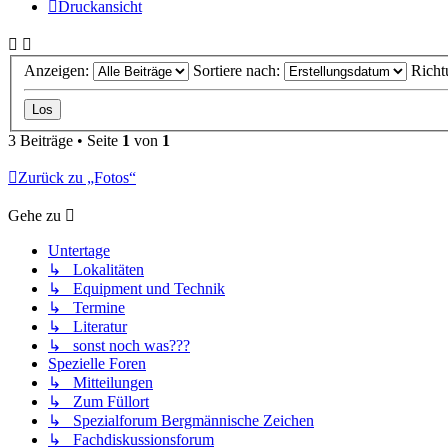
Druckansicht
Anzeigen:
Sortiere nach:
Richt
3 Beiträge • Seite
1
von
1
Zurück zu „Fotos“
Gehe zu
Untertage
↳ Lokalitäten
↳ Equipment und Technik
↳ Termine
↳ Literatur
↳ sonst noch was???
Spezielle Foren
↳ Mitteilungen
↳ Zum Füllort
↳ Spezialforum Bergmännische Zeichen
↳ Fachdiskussionsforum