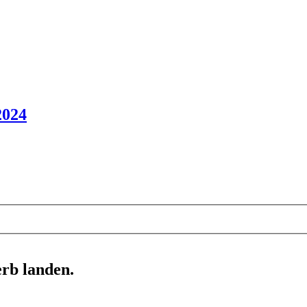
2024
erb landen.