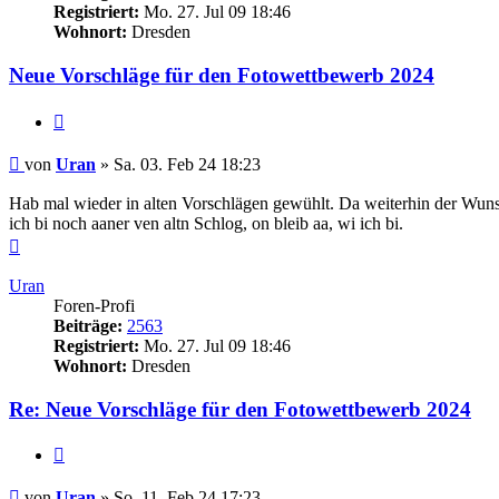
Registriert:
Mo. 27. Jul 09 18:46
Wohnort:
Dresden
Neue Vorschläge für den Fotowettbewerb 2024
Zitieren
Beitrag
von
Uran
»
Sa. 03. Feb 24 18:23
Hab mal wieder in alten Vorschlägen gewühlt. Da weiterhin der Wunsc
ich bi noch aaner ven altn Schlog, on bleib aa, wi ich bi.
Nach
oben
Uran
Foren-Profi
Beiträge:
2563
Registriert:
Mo. 27. Jul 09 18:46
Wohnort:
Dresden
Re: Neue Vorschläge für den Fotowettbewerb 2024
Zitieren
Beitrag
von
Uran
»
So. 11. Feb 24 17:23