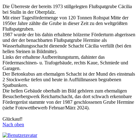
Die Überreste der bereits 1973 stillgelegten Flußspatgrube Cäcilia
bei Stulln in der Oberpfalz.
Mit einer Tagesfördermenge von 120 Tonnen Rohspat Mitte der
1950er Jahre zählte die Grube in dieser Zeit zu den weltgrößten
Flußspatgruben.
1987 wurde der bis dahin erhaltene hölzerne Förderturm abgerissen
und der der benachbarten Flußspatgrube Hermine als
Wasserhaltungsschacht dienende Schacht Cäcilia verfüllt (bei den
hellen Steinen in Bildmitte).
Links der erhaltene Aufbereitungsturm, dahinter das
Fördermaschinen- u. Trafogebäude, rechts Kaue, Schmiede und
Garagen.
Der Betonkubus am ehemalgen Schacht ist der Mund des einstmals
2 Stockwerke tiefen und heute in Auffüllmassen begrabenen
Spatbunkers.
Die hellen Gebäude oberhalb im Bild gehören zum ehemaligen
Besucherbergwerk Reichartschacht, das dort schwach erkennbare
Fördergerüst stammte von der 1987 geschlossenen Grube Hermine
(siehe Fotowettbewerb Februar/März 2024).
Glückauf!
Nach oben