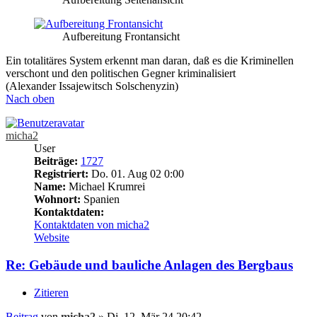
Aufbereitung Frontansicht
Ein totalitäres System erkennt man daran, daß es die Kriminellen
verschont und den politischen Gegner kriminalisiert
(Alexander Issajewitsch Solschenyzin)
Nach oben
micha2
User
Beiträge:
1727
Registriert:
Do. 01. Aug 02 0:00
Name:
Michael Krumrei
Wohnort:
Spanien
Kontaktdaten:
Kontaktdaten von micha2
Website
Re: Gebäude und bauliche Anlagen des Bergbaus
Zitieren
Beitrag
von
micha2
»
Di. 12. Mär 24 20:42