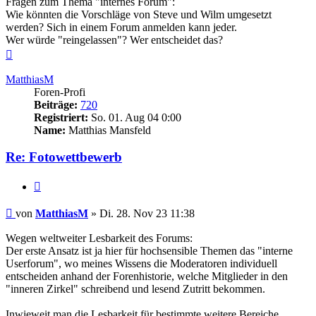
Fragen zum Thema "internes Forum":
Wie könnten die Vorschläge von Steve und Wilm umgesetzt
werden? Sich in einem Forum anmelden kann jeder.
Wer würde "reingelassen"? Wer entscheidet das?
Nach
oben
MatthiasM
Foren-Profi
Beiträge:
720
Registriert:
So. 01. Aug 04 0:00
Name:
Matthias Mansfeld
Re: Fotowettbewerb
Zitieren
Beitrag
von
MatthiasM
»
Di. 28. Nov 23 11:38
Wegen weltweiter Lesbarkeit des Forums:
Der erste Ansatz ist ja hier für hochsensible Themen das "interne
Userforum", wo meines Wissens die Moderatoren individuell
entscheiden anhand der Forenhistorie, welche Mitglieder in den
"inneren Zirkel" schreibend und lesend Zutritt bekommen.
Inwieweit man die Lesbarkeit für bestimmte weitere Bereiche