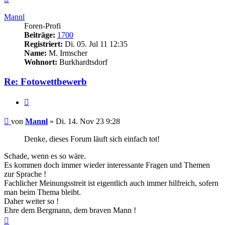
oben
Mannl
Foren-Profi
Beiträge:
1700
Registriert:
Di. 05. Jul 11 12:35
Name:
M. Irmscher
Wohnort:
Burkhardtsdorf
Re: Fotowettbewerb
Zitieren
Beitrag
von
Mannl
»
Di. 14. Nov 23 9:28
Denke, dieses Forum läuft sich einfach tot!
Schade, wenn es so wäre.
Es kommen doch immer wieder interessante Fragen und Themen
zur Sprache !
Fachlicher Meinungsstreit ist eigentlich auch immer hilfreich, sofern
man beim Thema bleibt.
Daher weiter so !
Ehre dem Bergmann, dem braven Mann !
Nach