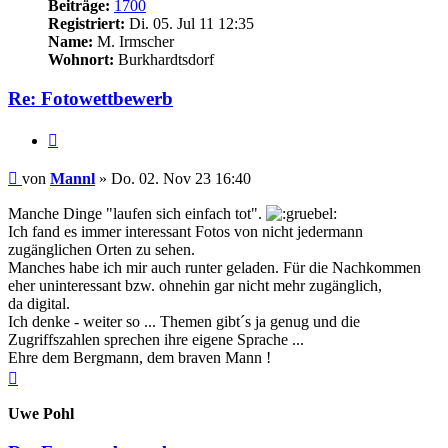
Beiträge:
1700
Registriert:
Di. 05. Jul 11 12:35
Name:
M. Irmscher
Wohnort:
Burkhardtsdorf
Re: Fotowettbewerb
Zitieren
Beitrag
von
Mannl
»
Do. 02. Nov 23 16:40
Manche Dinge "laufen sich einfach tot".
Ich fand es immer interessant Fotos von nicht jedermann
zugänglichen Orten zu sehen.
Manches habe ich mir auch runter geladen. Für die Nachkommen
eher uninteressant bzw. ohnehin gar nicht mehr zugänglich,
da digital.
Ich denke - weiter so ... Themen gibt´s ja genug und die
Zugriffszahlen sprechen ihre eigene Sprache ...
Ehre dem Bergmann, dem braven Mann !
Nach
oben
Uwe Pohl