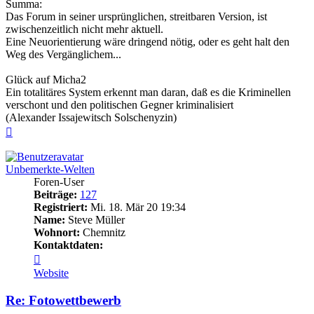
Summa:
Das Forum in seiner ursprünglichen, streitbaren Version, ist
zwischenzeitlich nicht mehr aktuell.
Eine Neuorientierung wäre dringend nötig, oder es geht halt den
Weg des Vergänglichem...
Glück auf Micha2
Ein totalitäres System erkennt man daran, daß es die Kriminellen
verschont und den politischen Gegner kriminalisiert
(Alexander Issajewitsch Solschenyzin)
Nach
oben
Unbemerkte-Welten
Foren-User
Beiträge:
127
Registriert:
Mi. 18. Mär 20 19:34
Name:
Steve Müller
Wohnort:
Chemnitz
Kontaktdaten:
Kontaktdaten
von
Website
Unbemerkte-
Welten
Re: Fotowettbewerb