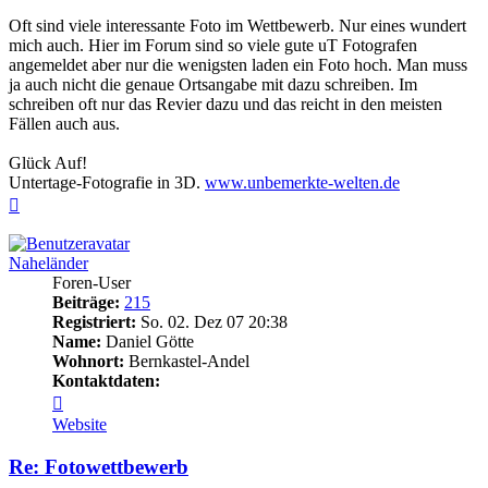
Oft sind viele interessante Foto im Wettbewerb. Nur eines wundert
mich auch. Hier im Forum sind so viele gute uT Fotografen
angemeldet aber nur die wenigsten laden ein Foto hoch. Man muss
ja auch nicht die genaue Ortsangabe mit dazu schreiben. Im
schreiben oft nur das Revier dazu und das reicht in den meisten
Fällen auch aus.
Glück Auf!
Untertage-Fotografie in 3D.
www.unbemerkte-welten.de
Nach
oben
Naheländer
Foren-User
Beiträge:
215
Registriert:
So. 02. Dez 07 20:38
Name:
Daniel Götte
Wohnort:
Bernkastel-Andel
Kontaktdaten:
Kontaktdaten
von
Website
Naheländer
Re: Fotowettbewerb