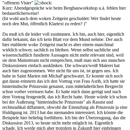
"offenem Visier"
Kurz: Abendgespräche wie beim Bergbauworkshop u.ä. fehlen hier
bedauerlicherweise!
(Ist wohl auch dem woken Zeitgeist geschuldet: Wer findet heute
noch den Mut, öffentlich Klartext zu reden? )"
Da muß ich dir leider voll zustimmen. Ich bin, auch hier, eigentlich
dafür bekannt, das ich kein Blatt vor dem Mund nehme. Der auch
hier etablierte woke Zeitgeist macht es aber einem manchmal
wirklich schwer, sachlich zu bleiben. Wenn selbst sachliche und
wissenschaftlich fundierte Aussagen nicht mehr relevant sind, weil
sie dem Mainstream nicht entsprechen, muß man sich aus manchen
Diskussionen einfach ausklinken. Die schwarz/weiß Malerei hat
auch hier zugenommen. Wer nicht für uns ist, ist gegen uns. Ich
habe in Saint Marien mit MichaP geschwatzt. Er konnte sich noch
gut daran erinnern das ich den Vortrag von Frau Asrih, ich hatte sie
hinterindische Prinzessin genannt, zum mittelalterlichen Bergrecht
schon vorher verrissen habe. Er hatte mich dann gerügt und nach
dem Vortrag festgestellt, das ich Recht hatte. Heute würde ich schon
bei der Äußerung "hinterindische Prinzessin" als Rassist und
rechtsradikal diffamiert, obwohl die Einstufung als Prinzessin ja eine
Huldigung ist. 2013 hat das niemanden interessiert. Ich könnte die
Beispiele hier beliebig fortführen. Ich bin der Überzeugung, das die
Diskussion 2013, so heute nicht mehr möglich ist. Eigentlich
schade. Ich werde mich aber trotzdem in Zukunft hier einbringen