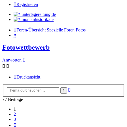
Registrieren
untertagerettung.de
montanhistorik.de
Foren-Übersicht
Spezielle Foren
Fotos
Suche
Fotowettbewerb
Antworten
Druckansicht
Erweiterte
Suche
Suche
77 Beiträge
1
2
3
Nächste