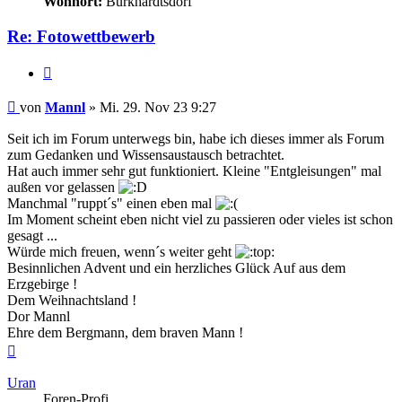
Wohnort:
Burkhardtsdorf
Re: Fotowettbewerb
Zitieren
Beitrag
von
Mannl
»
Mi. 29. Nov 23 9:27
Seit ich im Forum unterwegs bin, habe ich dieses immer als Forum
zum Gedanken und Wissensaustausch betrachtet.
Hat auch immer sehr gut funktioniert. Kleine "Entgleisungen" mal
außen vor gelassen
Manchmal "ruppt´s" einen eben mal
Im Moment scheint eben nicht viel zu passieren oder vieles ist schon
gesagt ...
Würde mich freuen, wenn´s weiter geht
Besinnlichen Advent und ein herzliches Glück Auf aus dem
Erzgebirge !
Dem Weihnachtsland !
Dor Mannl
Ehre dem Bergmann, dem braven Mann !
Nach
oben
Uran
Foren-Profi