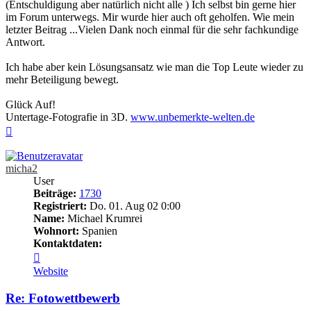
(Entschuldigung aber natürlich nicht alle ) Ich selbst bin gerne hier
im Forum unterwegs. Mir wurde hier auch oft geholfen. Wie mein
letzter Beitrag ...Vielen Dank noch einmal für die sehr fachkundige
Antwort.
Ich habe aber kein Lösungsansatz wie man die Top Leute wieder zu
mehr Beteiligung bewegt.
Glück Auf!
Untertage-Fotografie in 3D.
www.unbemerkte-welten.de
Nach
oben
micha2
User
Beiträge:
1730
Registriert:
Do. 01. Aug 02 0:00
Name:
Michael Krumrei
Wohnort:
Spanien
Kontaktdaten:
Kontaktdaten
von
Website
micha2
Re: Fotowettbewerb