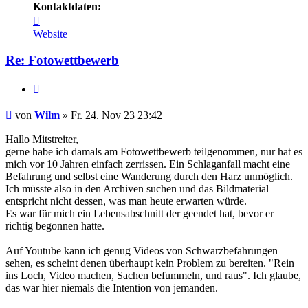
Kontaktdaten:
Kontaktdaten
von
Website
Wilm
Re: Fotowettbewerb
Zitieren
Beitrag
von
Wilm
»
Fr. 24. Nov 23 23:42
Hallo Mitstreiter,
gerne habe ich damals am Fotowettbewerb teilgenommen, nur hat es
mich vor 10 Jahren einfach zerrissen. Ein Schlaganfall macht eine
Befahrung und selbst eine Wanderung durch den Harz unmöglich.
Ich müsste also in den Archiven suchen und das Bildmaterial
entspricht nicht dessen, was man heute erwarten würde.
Es war für mich ein Lebensabschnitt der geendet hat, bevor er
richtig begonnen hatte.
Auf Youtube kann ich genug Videos von Schwarzbefahrungen
sehen, es scheint denen überhaupt kein Problem zu bereiten. "Rein
ins Loch, Video machen, Sachen befummeln, und raus". Ich glaube,
das war hier niemals die Intention von jemanden.