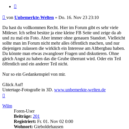
Zitieren
Beitrag
von
Unbemerkte-Welten
»
Do. 16. Nov 23 23:10
Da hast du vollkommen Recht. Hier im Forum gibt es sehr viele
Mitleser. Ich selbst besitze ja eine kleine FB Seite und zeige da ab
und zu mal ein Foto. Aber immer ohne genauen Standort. Vielleicht
sollte man im Forum nicht mehr alles öffentlich machen, und nur
diejenigen zulassen die wirklich ein Interesse am Altbergbau haben.
Da könnte man etwas zwangloser Fragen und diskutieren. Ohne
gleich Angst zu haben das die Grube überrant wird. Oder ein Teil
öffentlich und ein anderer Teil nicht.
Nur so ein Gedankenspiel von mir.
Glück Auf!
Untertage-Fotografie in 3D.
www.unbemerkte-welten.de
Nach
oben
Wilm
Foren-User
Beiträge:
201
Registriert:
Fr. 01. Nov 02 0:00
Wohnort:
Gieboldehausen