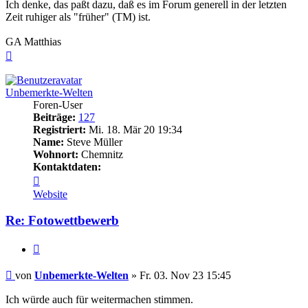
Ich denke, das paßt dazu, daß es im Forum generell in der letzten
Zeit ruhiger als "früher" (TM) ist.
GA Matthias
Nach
oben
Unbemerkte-Welten
Foren-User
Beiträge:
127
Registriert:
Mi. 18. Mär 20 19:34
Name:
Steve Müller
Wohnort:
Chemnitz
Kontaktdaten:
Kontaktdaten
von
Website
Unbemerkte-
Welten
Re: Fotowettbewerb
Zitieren
Beitrag
von
Unbemerkte-Welten
»
Fr. 03. Nov 23 15:45
Ich würde auch für weitermachen stimmen.