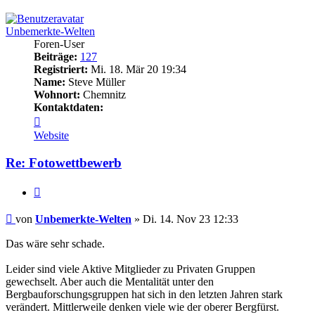
oben
Unbemerkte-Welten
Foren-User
Beiträge:
127
Registriert:
Mi. 18. Mär 20 19:34
Name:
Steve Müller
Wohnort:
Chemnitz
Kontaktdaten:
Kontaktdaten
von
Website
Unbemerkte-
Welten
Re: Fotowettbewerb
Zitieren
Beitrag
von
Unbemerkte-Welten
»
Di. 14. Nov 23 12:33
Das wäre sehr schade.
Leider sind viele Aktive Mitglieder zu Privaten Gruppen
gewechselt. Aber auch die Mentalität unter den
Bergbauforschungsgruppen hat sich in den letzten Jahren stark
verändert. Mittlerweile denken viele wie der oberer Bergfürst.