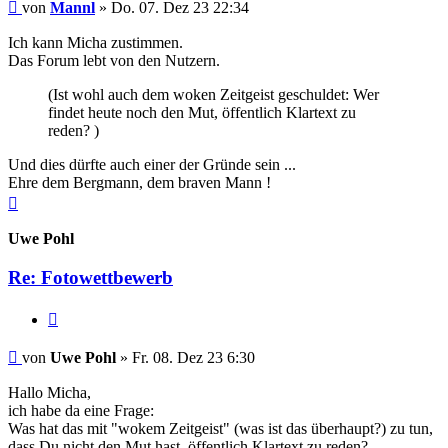
Beitrag
von
Mannl
»
Do. 07. Dez 23 22:34
Ich kann Micha zustimmen.
Das Forum lebt von den Nutzern.
(Ist wohl auch dem woken Zeitgeist geschuldet: Wer
findet heute noch den Mut, öffentlich Klartext zu
reden? )
Und dies dürfte auch einer der Gründe sein ...
Ehre dem Bergmann, dem braven Mann !
Nach
oben
Uwe Pohl
Re: Fotowettbewerb
Zitieren
Beitrag
von
Uwe Pohl
»
Fr. 08. Dez 23 6:30
Hallo Micha,
ich habe da eine Frage:
Was hat das mit "wokem Zeitgeist" (was ist das überhaupt?) zu tun,
dass Du nicht den Mut hast, öffentlich Klartext zu reden?