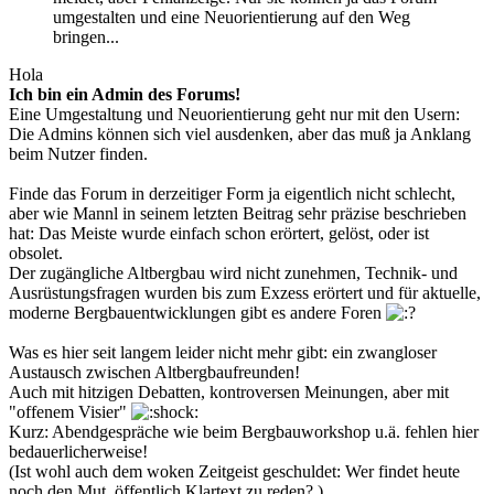
umgestalten und eine Neuorientierung auf den Weg
bringen...
Hola
Ich bin ein Admin des Forums!
Eine Umgestaltung und Neuorientierung geht nur mit den Usern:
Die Admins können sich viel ausdenken, aber das muß ja Anklang
beim Nutzer finden.
Finde das Forum in derzeitiger Form ja eigentlich nicht schlecht,
aber wie Mannl in seinem letzten Beitrag sehr präzise beschrieben
hat: Das Meiste wurde einfach schon erörtert, gelöst, oder ist
obsolet.
Der zugängliche Altbergbau wird nicht zunehmen, Technik- und
Ausrüstungsfragen wurden bis zum Exzess erörtert und für aktuelle,
moderne Bergbauentwicklungen gibt es andere Foren
Was es hier seit langem leider nicht mehr gibt: ein zwangloser
Austausch zwischen Altbergbaufreunden!
Auch mit hitzigen Debatten, kontroversen Meinungen, aber mit
"offenem Visier"
Kurz: Abendgespräche wie beim Bergbauworkshop u.ä. fehlen hier
bedauerlicherweise!
(Ist wohl auch dem woken Zeitgeist geschuldet: Wer findet heute
noch den Mut, öffentlich Klartext zu reden? )