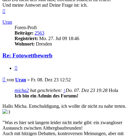
Und meine Antwort auf Deine Frage ist: ich.
Nach
oben
Uran
Foren-Profi
Beiträge:
2563
Registriert:
Mo. 27. Jul 09 18:46
Wohnort:
Dresden
Re: Fotowettbewerb
Zitieren
Beitrag
von
Uran
»
Fr. 08. Dez 23 12:52
micha2
hat geschrieben:
↑
Do. 07. Dez 23 19:28
Hola
Ich bin ein Admin des Forums!
Hallo Micha. Entschuldigung, ich wollte dir nicht zu nahe treten.
"Was es hier seit langem leider nicht mehr gibt: ein zwangloser
Austausch zwischen Altbergbaufreunden!
Auch mit hitzigen Debatten, kontroversen Meinungen, aber mit