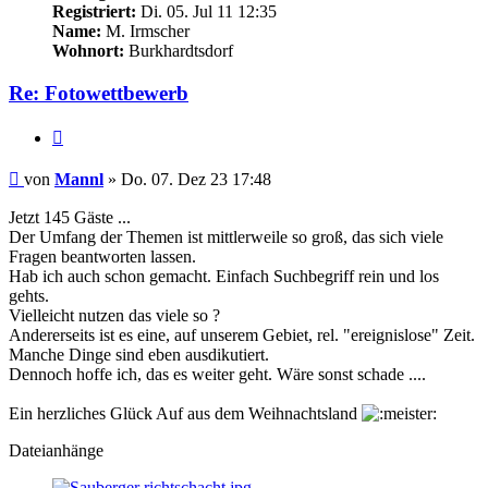
Registriert:
Di. 05. Jul 11 12:35
Name:
M. Irmscher
Wohnort:
Burkhardtsdorf
Re: Fotowettbewerb
Zitieren
Beitrag
von
Mannl
»
Do. 07. Dez 23 17:48
Jetzt 145 Gäste ...
Der Umfang der Themen ist mittlerweile so groß, das sich viele
Fragen beantworten lassen.
Hab ich auch schon gemacht. Einfach Suchbegriff rein und los
gehts.
Vielleicht nutzen das viele so ?
Andererseits ist es eine, auf unserem Gebiet, rel. "ereignislose" Zeit.
Manche Dinge sind eben ausdikutiert.
Dennoch hoffe ich, das es weiter geht. Wäre sonst schade ....
Ein herzliches Glück Auf aus dem Weihnachtsland
Dateianhänge