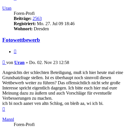
Uran
Foren-Profi
Beiträge:
2563
Registriert:
Mo. 27. Jul 09 18:46
Wohnort:
Dresden
Fotowettbewerb
Zitieren
Beitrag
von
Uran
»
Do. 02. Nov 23 12:58
Angesichts der schlechten Beteiligung, muß ich hier heute mal eine
Grundsatzfrage stellen. Ist es überhaupt noch sinnvoll diesen
Wettbewerb weiter zu führen? Das offensichtlich nicht sehr große
Interesse spricht eigentlich dagegen. Ich bitte euch hier mal eure
Meinung dazu zu äußern und auch Vorschläge für eventuelle
Verbesserungen zu machen.
ich bi noch aaner ven altn Schlog, on bleib aa, wi ich bi.
Nach
oben
Mannl
Foren-Profi