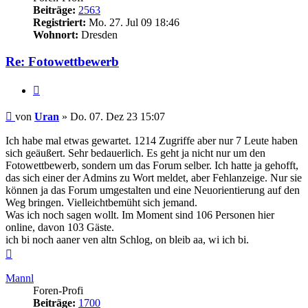
Beiträge:
2563
Registriert:
Mo. 27. Jul 09 18:46
Wohnort:
Dresden
Re: Fotowettbewerb
Zitieren
Beitrag
von
Uran
»
Do. 07. Dez 23 15:07
Ich habe mal etwas gewartet. 1214 Zugriffe aber nur 7 Leute haben
sich geäußert. Sehr bedauerlich. Es geht ja nicht nur um den
Fotowettbewerb, sondern um das Forum selber. Ich hatte ja gehofft,
das sich einer der Admins zu Wort meldet, aber Fehlanzeige. Nur sie
können ja das Forum umgestalten und eine Neuorientierung auf den
Weg bringen. Vielleichtbemüht sich jemand.
Was ich noch sagen wollt. Im Moment sind 106 Personen hier
online, davon 103 Gäste.
ich bi noch aaner ven altn Schlog, on bleib aa, wi ich bi.
Nach
oben
Mannl
Foren-Profi
Beiträge:
1700