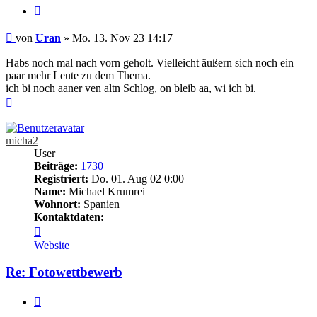
Zitieren
Beitrag
von
Uran
»
Mo. 13. Nov 23 14:17
Habs noch mal nach vorn geholt. Vielleicht äußern sich noch ein
paar mehr Leute zu dem Thema.
ich bi noch aaner ven altn Schlog, on bleib aa, wi ich bi.
Nach
oben
micha2
User
Beiträge:
1730
Registriert:
Do. 01. Aug 02 0:00
Name:
Michael Krumrei
Wohnort:
Spanien
Kontaktdaten:
Kontaktdaten
von
Website
micha2
Re: Fotowettbewerb
Zitieren