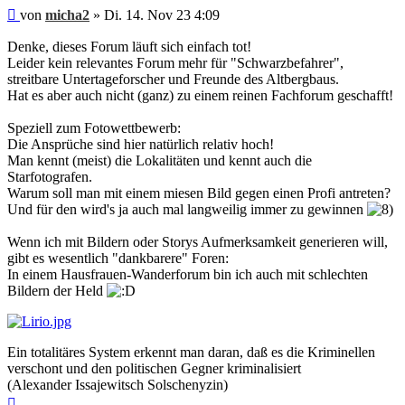
Beitrag
von
micha2
»
Di. 14. Nov 23 4:09
Denke, dieses Forum läuft sich einfach tot!
Leider kein relevantes Forum mehr für "Schwarzbefahrer",
streitbare Untertageforscher und Freunde des Altbergbaus.
Hat es aber auch nicht (ganz) zu einem reinen Fachforum geschafft!
Speziell zum Fotowettbewerb:
Die Ansprüche sind hier natürlich relativ hoch!
Man kennt (meist) die Lokalitäten und kennt auch die
Starfotografen.
Warum soll man mit einem miesen Bild gegen einen Profi antreten?
Und für den wird's ja auch mal langweilig immer zu gewinnen
Wenn ich mit Bildern oder Storys Aufmerksamkeit generieren will,
gibt es wesentlich "dankbarere" Foren:
In einem Hausfrauen-Wanderforum bin ich auch mit schlechten
Bildern der Held
Ein totalitäres System erkennt man daran, daß es die Kriminellen
verschont und den politischen Gegner kriminalisiert
(Alexander Issajewitsch Solschenyzin)
Nach