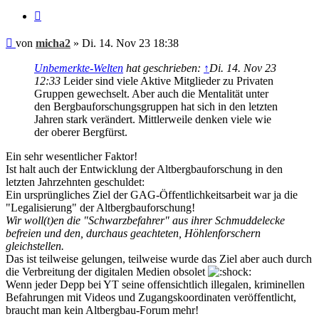
Zitieren
Beitrag
von
micha2
»
Di. 14. Nov 23 18:38
Unbemerkte-Welten
hat geschrieben:
↑
Di. 14. Nov 23
12:33
Leider sind viele Aktive Mitglieder zu Privaten
Gruppen gewechselt. Aber auch die Mentalität unter
den Bergbauforschungsgruppen hat sich in den letzten
Jahren stark verändert. Mittlerweile denken viele wie
der oberer Bergfürst.
Ein sehr wesentlicher Faktor!
Ist halt auch der Entwicklung der Altbergbauforschung in den
letzten Jahrzehnten geschuldet:
Ein ursprüngliches Ziel der GAG-Öffentlichkeitsarbeit war ja die
"Legalisierung" der Altbergbauforschung!
Wir woll(t)en die "Schwarzbefahrer" aus ihrer Schmuddelecke
befreien und den, durchaus geachteten, Höhlenforschern
gleichstellen.
Das ist teilweise gelungen, teilweise wurde das Ziel aber auch durch
die Verbreitung der digitalen Medien obsolet
Wenn jeder Depp bei YT seine offensichtlich illegalen, kriminellen
Befahrungen mit Videos und Zugangskoordinaten veröffentlicht,
braucht man kein Altbergbau-Forum mehr!