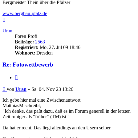
Bergmeister Thein über die Pfälzer
www.bergbau-pfalz.de
Nach
oben
Uran
Foren-Profi
Beiträge:
2563
Registriert:
Mo. 27. Jul 09 18:46
Wohnort:
Dresden
Re: Fotowettbewerb
Zitieren
Beitrag
von
Uran
»
Sa. 04. Nov 23 13:26
Ich gebe hier mal eine Zwischenantwort.
MatthiasM schreibt;
"Ich denke, das paßt dazu, daß es im Forum generell in der letzten
Zeit ruhiger als "früher" (TM) ist."
Da hat er recht. Das liegt allerdings an den Usern selber