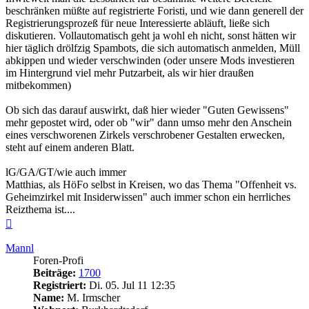
beschränken müßte auf registrierte Foristi, und wie dann generell der
Registrierungsprozeß für neue Interessierte abläuft, ließe sich
diskutieren. Vollautomatisch geht ja wohl eh nicht, sonst hätten wir
hier täglich drölfzig Spambots, die sich automatisch anmelden, Müll
abkippen und wieder verschwinden (oder unsere Mods investieren
im Hintergrund viel mehr Putzarbeit, als wir hier draußen
mitbekommen)
Ob sich das darauf auswirkt, daß hier wieder "Guten Gewissens"
mehr gepostet wird, oder ob "wir" dann umso mehr den Anschein
eines verschworenen Zirkels verschrobener Gestalten erwecken,
steht auf einem anderen Blatt.
lG/GA/GT/wie auch immer
Matthias, als HöFo selbst in Kreisen, wo das Thema "Offenheit vs.
Geheimzirkel mit Insiderwissen" auch immer schon ein herrliches
Reizthema ist....
Nach
oben
Mannl
Foren-Profi
Beiträge:
1700
Registriert:
Di. 05. Jul 11 12:35
Name:
M. Irmscher