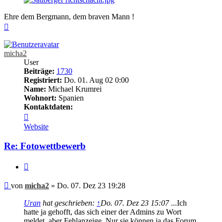
Ehre dem Bergmann, dem braven Mann !
Nach
oben
micha2
User
Beiträge:
1730
Registriert:
Do. 01. Aug 02 0:00
Name:
Michael Krumrei
Wohnort:
Spanien
Kontaktdaten:
Kontaktdaten
von
Website
micha2
Re: Fotowettbewerb
Zitieren
Beitrag
von
micha2
»
Do. 07. Dez 23 19:28
Uran
hat geschrieben:
↑
Do. 07. Dez 23 15:07
...Ich
hatte ja gehofft, das sich einer der Admins zu Wort
meldet, aber Fehlanzeige. Nur sie können ja das Forum