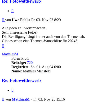
Re: Fotowettbewerb
Zitieren
Beitrag
von
Uwe Pohl
»
Fr. 03. Nov 23 8:29
Auf jeden Fall weitermachen!
Sehr interessante Fotos!
Die Beteiligung hängt immer auch von den Themen ab.
Gibt es schon eine Themen-Wunschliste für 2024?
Nach
oben
MatthiasM
Foren-Profi
Beiträge:
720
Registriert:
So. 01. Aug 04 0:00
Name:
Matthias Mansfeld
Re: Fotowettbewerb
Zitieren
Beitrag
von
MatthiasM
»
Fr. 03. Nov 23 15:16