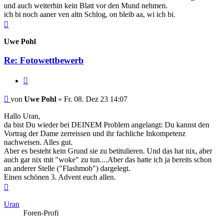
und auch weiterhin kein Blatt vor den Mund nehmen.
ich bi noch aaner ven altn Schlog, on bleib aa, wi ich bi.
Nach
oben
Uwe Pohl
Re: Fotowettbewerb
Zitieren
Beitrag
von
Uwe Pohl
»
Fr. 08. Dez 23 14:07
Hallo Uran,
da bist Du wieder bei DEINEM Problem angelangt: Du kannst den
Vortrag der Dame zerreissen und ihr fachliche Inkompetenz
nachweisen. Alles gut.
Aber es besteht kein Grund sie zu betitulieren. Und das hat nix, aber
auch gar nix mit "woke" zu tun....Aber das hatte ich ja bereits schon
an anderer Stelle ("Flashmob") dargelegt.
Einen schönen 3. Advent euch allen.
Nach
oben
Uran
Foren-Profi