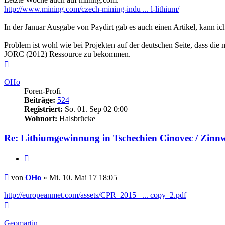
http://www.mining.com/czech-mining-indu ... l-lithium/
In der Januar Ausgabe von Paydirt gab es auch einen Artikel, kann ic
Problem ist wohl wie bei Projekten auf der deutschen Seite, dass di
JORC (2012) Ressource zu bekommen.
Nach
oben
OHo
Foren-Profi
Beiträge:
524
Registriert:
So. 01. Sep 02 0:00
Wohnort:
Halsbrücke
Re: Lithiumgewinnung in Tschechien Cinovec / Zinn
Zitieren
Beitrag
von
OHo
»
Mi. 10. Mai 17 18:05
http://europeanmet.com/assets/CPR_2015_ ... copy_2.pdf
Nach
oben
Geomartin