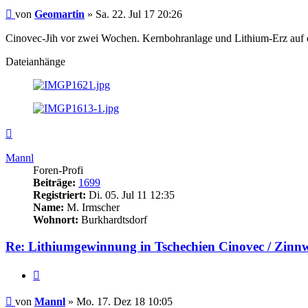
Beitrag
von
Geomartin
»
Sa. 22. Jul 17 20:26
Cinovec-Jih vor zwei Wochen. Kernbohranlage und Lithium-Erz auf 
Dateianhänge
Nach
oben
Mannl
Foren-Profi
Beiträge:
1699
Registriert:
Di. 05. Jul 11 12:35
Name:
M. Irmscher
Wohnort:
Burkhardtsdorf
Re: Lithiumgewinnung in Tschechien Cinovec / Zinn
Zitieren
Beitrag
von
Mannl
»
Mo. 17. Dez 18 10:05