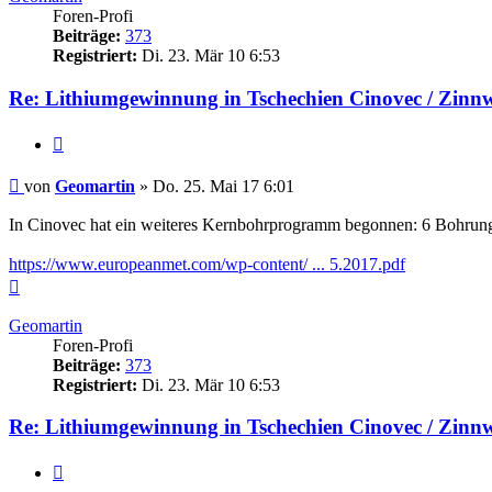
Foren-Profi
Beiträge:
373
Registriert:
Di. 23. Mär 10 6:53
Re: Lithiumgewinnung in Tschechien Cinovec / Zinn
Zitieren
Beitrag
von
Geomartin
»
Do. 25. Mai 17 6:01
In Cinovec hat ein weiteres Kernbohrprogramm begonnen: 6 Bohrun
https://www.europeanmet.com/wp-content/ ... 5.2017.pdf
Nach
oben
Geomartin
Foren-Profi
Beiträge:
373
Registriert:
Di. 23. Mär 10 6:53
Re: Lithiumgewinnung in Tschechien Cinovec / Zinn
Zitieren