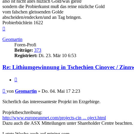
also ist nicht alles nüzlich Gold/was gleist/
sondern die Probierkunst muß das reine nüzliche Gold
vom falschen gleissenden Golde
abscheiden/endecken/und an Tag bringen.
Probierbüchlein 1622
Nach
oben
Geomartin
Foren-Profi
Beiträge:
373
Registriert:
Di. 23. Mär 10 6:53
Re: Lithiumgewinnung in Tschechien Cinovec / Zinn
Zitieren
Beitrag
von
Geomartin
»
Do. 04. Mai 17 2:23
Sicherlich das interessanteste Projekt im Erzgebirge.
Projektbeschreibung:
http://www.europeanmet.com/projects-cin ... oject.html
Dazu auch die ASX Mitteilungen unter Shareholder Centre beachten.
Letzte Woche auch auf mining.com.