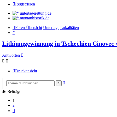
Registrieren
untertagerettung.de
montanhistorik.de
Foren-Übersicht
Untertage
Lokalitäten
Suche
Lithiumgewinnung in Tschechien Cinovec 
Antworten
Druckansicht
Erweiterte
Suche
Suche
46 Beiträge
1
2
Nächste