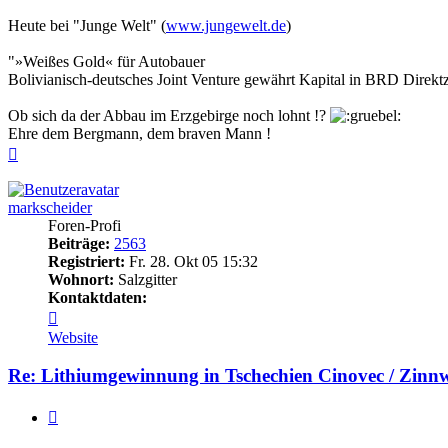
Heute bei "Junge Welt" (
www.jungewelt.de
)
"»Weißes Gold« für Autobauer
Bolivianisch-deutsches Joint Venture gewährt Kapital in BRD Direkt
Ob sich da der Abbau im Erzgebirge noch lohnt !?
Ehre dem Bergmann, dem braven Mann !
Nach
oben
markscheider
Foren-Profi
Beiträge:
2563
Registriert:
Fr. 28. Okt 05 15:32
Wohnort:
Salzgitter
Kontaktdaten:
Kontaktdaten
von
Website
markscheider
Re: Lithiumgewinnung in Tschechien Cinovec / Zinn
Zitieren