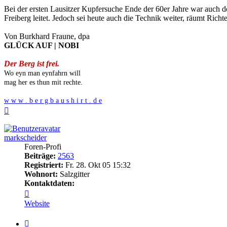
Bei der ersten Lausitzer Kupfersuche Ende der 60er Jahre war auch d
Freiberg leitet. Jedoch sei heute auch die Technik weiter, räumt Ri
Von Burkhard Fraune, dpa
GLÜCK AUF | NOBI
Der Berg ist frei.
Wo eyn man eynfahrn will
mag her es thun mit rechte.
w w w . b e r g b a u s h i r t . d e
Nach
oben
markscheider
Foren-Profi
Beiträge:
2563
Registriert:
Fr. 28. Okt 05 15:32
Wohnort:
Salzgitter
Kontaktdaten:
Kontaktdaten
von
Website
markscheider
Zitieren