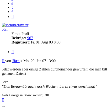
4
5
6
Nächste
Jörn
Foren-Profi
Beiträge:
967
Registriert:
Fr. 01. Aug 03 0:00
Zitieren
Beitrag
von
Jörn
»
Mo. 29. Jan 07 13:00
Jetzt werden aber einige Zahlen durcheinander gewürfelt, die man bit
genauen Daten?
Jörn
"Das Bergamt braucht doch Wochen, bis es etwas genehmigt!"
Götz George in
"Böse Wetter"
, 2015
Nach
oben