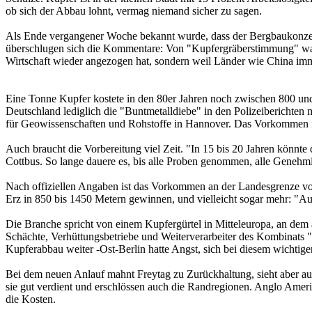
ob sich der Abbau lohnt, vermag niemand sicher zu sagen.
Als Ende vergangener Woche bekannt wurde, dass der Bergbaukonze
überschlugen sich die Kommentare: Von "Kupfergräberstimmung" war
Wirtschaft wieder angezogen hat, sondern weil Länder wie China im
Eine Tonne Kupfer kostete in den 80er Jahren noch zwischen 800 und 1
Deutschland lediglich die "Buntmetalldiebe" in den Polizeiberichten 
für Geowissenschaften und Rohstoffe in Hannover. Das Vorkommen in d
Auch braucht die Vorbereitung viel Zeit. "In 15 bis 20 Jahren könnt
Cottbus. So lange dauere es, bis alle Proben genommen, alle Genehmi
Nach offiziellen Angaben ist das Vorkommen an der Landesgrenze vo
Erz in 850 bis 1450 Metern gewinnen, und vielleicht sogar mehr: "Auf
Die Branche spricht von einem Kupfergürtel in Mitteleuropa, an dem
Schächte, Verhüttungsbetriebe und Weiterverarbeiter des Kombinats "
Kupferabbau weiter -Ost-Berlin hatte Angst, sich bei diesem wichti
Bei dem neuen Anlauf mahnt Freytag zu Zurückhaltung, sieht aber auc
sie gut verdient und erschlössen auch die Randregionen. Anglo Ameri
die Kosten.