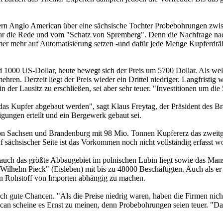
rn Anglo American über eine sächsische Tochter Probebohrungen zwis
 die Rede und vom "Schatz von Spremberg". Denn die Nachfrage nach 
mer mehr auf Automatisierung setzen -und dafür jede Menge Kupferdrä
000 US-Dollar, heute bewegt sich der Preis um 5700 Dollar. Als weltwe
mehren. Derzeit liegt der Preis wieder ein Drittel niedriger. Langfrist
er Lausitz zu erschließen, sei aber sehr teuer. "Investitionen um die
e das Kupfer abgebaut werden", sagt Klaus Freytag, der Präsident des
gungen erteilt und ein Bergewerk gebaut sei.
n Sachsen und Brandenburg mit 98 Mio. Tonnen Kupfererz das zweitgr
 sächsischer Seite ist das Vorkommen noch nicht vollständig erfasst w
 auch das größte Abbaugebiet im polnischen Lubin liegt sowie das Man
Wilhelm Pieck" (Eisleben) mit bis zu 48000 Beschäftigten. Auch als er
gen Rohstoff von Importen abhängig zu machen.
h gute Chancen. "Als die Preise niedrig waren, haben die Firmen nicht
can scheine es Ernst zu meinen, denn Probebohrungen seien teuer. "Da 