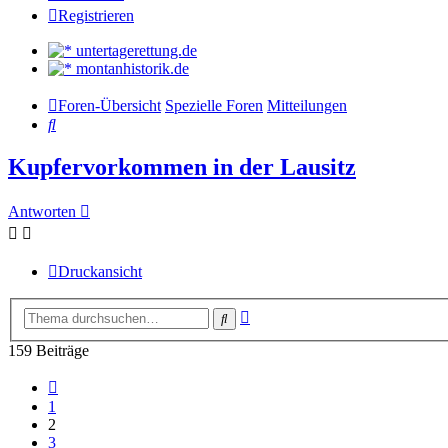
Registrieren
untertagerettung.de
montanhistorik.de
Foren-Übersicht
Spezielle Foren
Mitteilungen
Suche
Kupfervorkommen in der Lausitz
Antworten
Druckansicht
Erweiterte
Suche
Suche
159 Beiträge
Vorherige
1
2
3