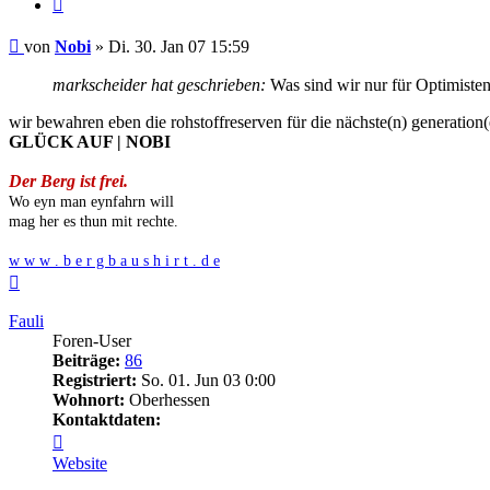
Zitieren
Beitrag
von
Nobi
»
Di. 30. Jan 07 15:59
markscheider hat geschrieben:
Was sind wir nur für Optimiste
wir bewahren eben die rohstoffreserven für die nächste(n) generation
GLÜCK AUF | NOBI
Der Berg ist frei.
Wo eyn man eynfahrn will
mag her es thun mit rechte.
w w w . b e r g b a u s h i r t . d e
Nach
oben
Fauli
Foren-User
Beiträge:
86
Registriert:
So. 01. Jun 03 0:00
Wohnort:
Oberhessen
Kontaktdaten:
Kontaktdaten
von
Website
Fauli