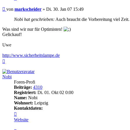
Beitrag
von
markscheider
»
Di. 30. Jan 07 15:49
Nobi hat geschrieben:
Auch braucht die Vorbereitung viel Zeit
Was sind wir nur für Optimisten!
Gelickauf!
Uwe
http://www.sicherheitslampe.de
Nach
oben
Nobi
Foren-Profi
Beiträge:
4310
Registriert:
Di. 01. Okt 02 0:00
Name:
Nobi
Wohnort:
Leipzig
Kontaktdaten:
Kontaktdaten
von
Website
Nobi