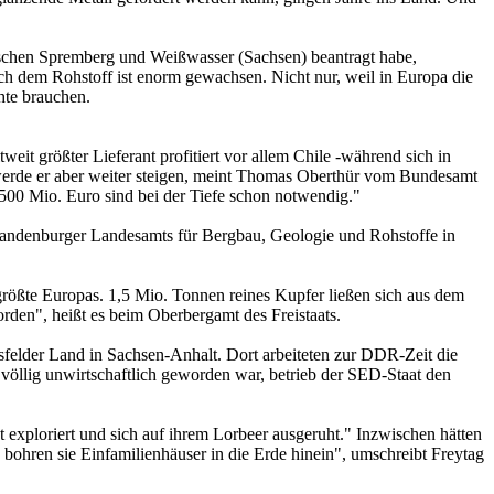
chen Spremberg und Weißwasser (Sachsen) beantragt habe,
dem Rohstoff ist enorm gewachsen. Nicht nur, weil in Europa die
hte brauchen.
it größter Lieferant profitiert vor allem Chile -während sich in
ig werde er aber weiter steigen, meint Thomas Oberthür vom Bundesamt
 500 Mio. Euro sind bei der Tiefe schon notwendig."
 Brandenburger Landesamts für Bergbau, Geologie und Rohstoffe in
ößte Europas. 1,5 Mio. Tonnen reines Kupfer ließen sich aus dem
orden", heißt es beim Oberbergamt des Freistaats.
sfelder Land in Sachsen-Anhalt. Dort arbeiteten zur DDR-Zeit die
 völlig unwirtschaftlich geworden war, betrieb der SED-Staat den
 exploriert und sich auf ihrem Lorbeer ausgeruht." Inzwischen hätten
bohren sie Einfamilienhäuser in die Erde hinein", umschreibt Freytag