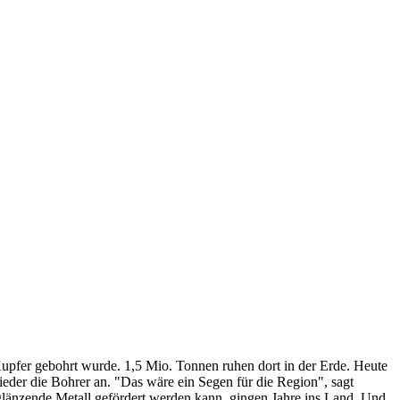
Kupfer gebohrt wurde. 1,5 Mio. Tonnen ruhen dort in der Erde. Heute
ieder die Bohrer an. "Das wäre ein Segen für die Region", sagt
s glänzende Metall gefördert werden kann, gingen Jahre ins Land. Und