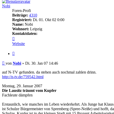
Nobi
Foren-Profi
Beiträge:
4310
Registriert:
Di. 01. Okt 02 0:00
Name:
Nobi
Wohnort:
Leipzig
Kontaktdaten:
Kontaktdaten
von
Website
Nobi
Zitieren
Beitrag
von
Nobi
»
Di. 30. Jan 07 14:46
auf N-TV gefunden. da stehen auch nochmal zahlen drinn.
http://n-tv.de/759542.html
Montag, 29. Januar 2007
Die Lausitz träumt vom Kupfer
Fachleute dämpfen
Erstaunlich, wie manches im Leben wiederkehrt. Als Junge hat Klaus-
ist Schulze Bürgermeister von Spremberg (Spree-Neiße) und hofft, da
Schulze. Kupfer ist in der kleinen Stadt mit 15 Prozent Arbeitslosig