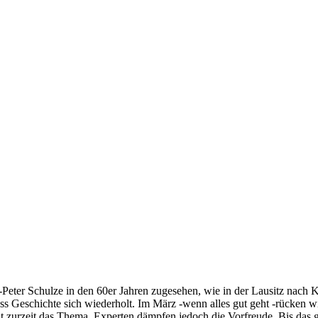
Peter Schulze in den 60er Jahren zugesehen, wie in der Lausitz nach 
ss Geschichte sich wiederholt. Im März -wenn alles gut geht -rücken w
keit zurzeit das Thema. Experten dämpfen jedoch die Vorfreude. Bis da