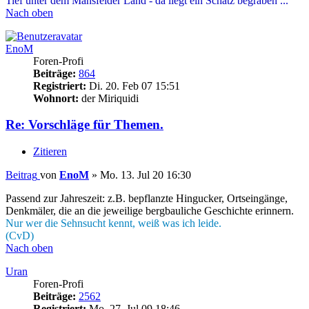
Tief unter dem Mansfelder Land - da liegt ein Schatz begraben ...
Nach oben
EnoM
Foren-Profi
Beiträge:
864
Registriert:
Di. 20. Feb 07 15:51
Wohnort:
der Miriquidi
Re: Vorschläge für Themen.
Zitieren
Beitrag
von
EnoM
»
Mo. 13. Jul 20 16:30
Passend zur Jahreszeit: z.B. bepflanzte Hingucker, Ortseingänge,
Denkmäler, die an die jeweilige bergbauliche Geschichte erinnern.
Nur wer die Sehnsucht kennt, weiß was ich leide.
(CvD)
Nach oben
Uran
Foren-Profi
Beiträge:
2562
Registriert:
Mo. 27. Jul 09 18:46