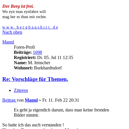
Der Berg ist frei.
Wo eyn man eynfahrn will
mag her es thun mit rechte.
w w w . b e r g b a u s h i r t . d e
Nach oben
Mannl
Foren-Profi
Beiträge:
1698
Registriert:
Di. 05. Jul 11 12:35
Name:
M. Irmscher
Wohnort:
Burkhardtsdorf
Re: Vorschläge für Themen.
Zitieren
Beitrag
von
Mannl
»
Fr. 11. Feb 22 20:31
Es geht ja eigentlich darum, dass man keine fremden
Bilder nimmt.
So hatte ich das auch verstanden !