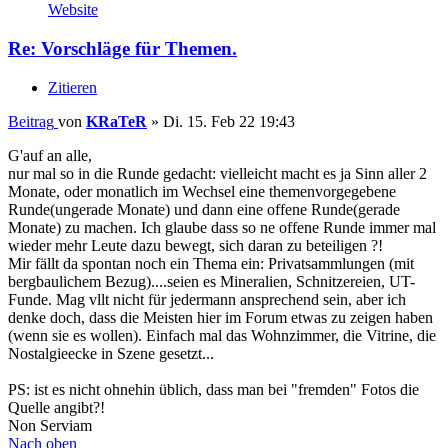
Website
Re: Vorschläge für Themen.
Zitieren
Beitrag
von
KRaTeR
»
Di. 15. Feb 22 19:43
G'auf an alle,
nur mal so in die Runde gedacht: vielleicht macht es ja Sinn aller 2
Monate, oder monatlich im Wechsel eine themenvorgegebene
Runde(ungerade Monate) und dann eine offene Runde(gerade
Monate) zu machen. Ich glaube dass so ne offene Runde immer mal
wieder mehr Leute dazu bewegt, sich daran zu beteiligen ?!
Mir fällt da spontan noch ein Thema ein: Privatsammlungen (mit
bergbaulichem Bezug)....seien es Mineralien, Schnitzereien, UT-
Funde. Mag vllt nicht für jedermann ansprechend sein, aber ich
denke doch, dass die Meisten hier im Forum etwas zu zeigen haben
(wenn sie es wollen). Einfach mal das Wohnzimmer, die Vitrine, die
Nostalgieecke in Szene gesetzt...
PS: ist es nicht ohnehin üblich, dass man bei "fremden" Fotos die
Quelle angibt?!
Non Serviam
Nach oben