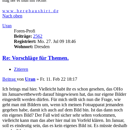
mag her es thun mit rechte.
w w w . b e r g b a u s h i r t . d e
Nach oben
Uran
Foren-Profi
Beiträge:
2562
Registriert:
Mo. 27. Jul 09 18:46
Wohnort:
Dresden
Re: Vorschläge für Themen.
Zitieren
Beitrag
von
Uran
»
Fr. 11. Feb 22 18:17
Ich brings mal hier. Vielleicht habt ihr es schon gesehen, das OHo
im Januarwettbewerb darauf hingewiesen hat, das nur eigene Bilder
eingestellt werden dürfen. Für mich stellt sich nun die Frage, wie
geht man mit Bildern um, wenn ich meinen Fotoapparat jemanden
gegeben habe, damit ich auch auf dem Bild bin. Ist das dann noch
ein eigenes Bild? Der Fall wird sicher sehr selten vorkommen,
vielleicht kann man das aber hier mal im Vorfeld klären. Im Januar,
soll es eindeutig sein, das es kein eigenes Bild ist. Es müsste deshalb