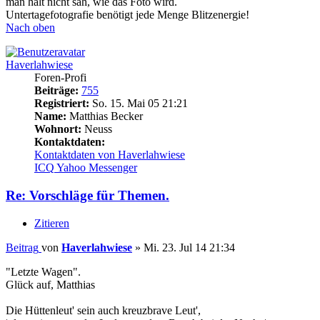
man halt nicht sah, wie das Foto wird.
Untertagefotografie benötigt jede Menge Blitzenergie!
Nach oben
Haverlahwiese
Foren-Profi
Beiträge:
755
Registriert:
So. 15. Mai 05 21:21
Name:
Matthias Becker
Wohnort:
Neuss
Kontaktdaten:
Kontaktdaten von Haverlahwiese
ICQ
Yahoo Messenger
Re: Vorschläge für Themen.
Zitieren
Beitrag
von
Haverlahwiese
»
Mi. 23. Jul 14 21:34
"Letzte Wagen".
Glück auf, Matthias
Die Hüttenleut' sein auch kreuzbrave Leut',