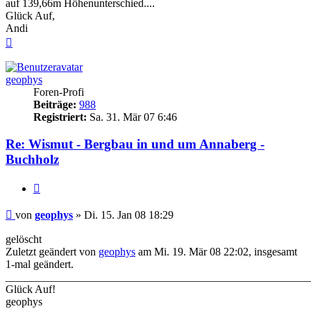
auf 139,66m Höhenunterschied....
Glück Auf,
Andi
Nach
oben
geophys
Foren-Profi
Beiträge:
988
Registriert:
Sa. 31. Mär 07 6:46
Re: Wismut - Bergbau in und um Annaberg -
Buchholz
Zitieren
Beitrag
von
geophys
»
Di. 15. Jan 08 18:29
gelöscht
Zuletzt geändert von
geophys
am Mi. 19. Mär 08 22:02, insgesamt
1-mal geändert.
_______________________________________________________
Glück Auf!
geophys