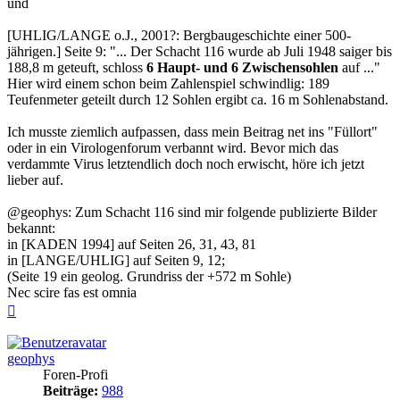
und
[UHLIG/LANGE o.J., 2001?: Bergbaugeschichte einer 500-
jährigen.] Seite 9: "... Der Schacht 116 wurde ab Juli 1948 saiger bis
188,8 m geteuft, schloss
6 Haupt- und 6 Zwischensohlen
auf ..."
Hier wird einem schon beim Zahlenspiel schwindlig: 189
Teufenmeter geteilt durch 12 Sohlen ergibt ca. 16 m Sohlenabstand.
Ich musste ziemlich aufpassen, dass mein Beitrag net ins "Füllort"
oder in ein Virologenforum verbannt wird. Bevor mich das
verdammte Virus letztendlich doch noch erwischt, höre ich jetzt
lieber auf.
@geophys: Zum Schacht 116 sind mir folgende publizierte Bilder
bekannt:
in [KADEN 1994] auf Seiten 26, 31, 43, 81
in [LANGE/UHLIG] auf Seiten 9, 12;
(Seite 19 ein geolog. Grundriss der +572 m Sohle)
Nec scire fas est omnia
Nach
oben
geophys
Foren-Profi
Beiträge:
988