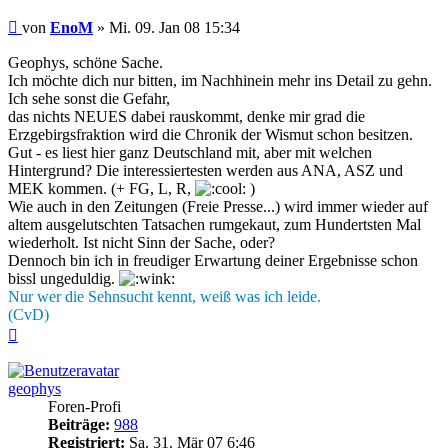
Beitrag
von
EnoM
»
Mi. 09. Jan 08 15:34
Geophys, schöne Sache.
Ich möchte dich nur bitten, im Nachhinein mehr ins Detail zu gehn.
Ich sehe sonst die Gefahr,
das nichts NEUES dabei rauskommt, denke mir grad die
Erzgebirgsfraktion wird die Chronik der Wismut schon besitzen.
Gut - es liest hier ganz Deutschland mit, aber mit welchen
Hintergrund? Die interessiertesten werden aus ANA, ASZ und
MEK kommen. (+ FG, L, R,
)
Wie auch in den Zeitungen (Freie Presse...) wird immer wieder auf
altem ausgelutschten Tatsachen rumgekaut, zum Hundertsten Mal
wiederholt. Ist nicht Sinn der Sache, oder?
Dennoch bin ich in freudiger Erwartung deiner Ergebnisse schon
bissl ungeduldig.
Nur wer die Sehnsucht kennt, weiß was ich leide.
(CvD)
Nach
oben
geophys
Foren-Profi
Beiträge:
988
Registriert:
Sa. 31. Mär 07 6:46