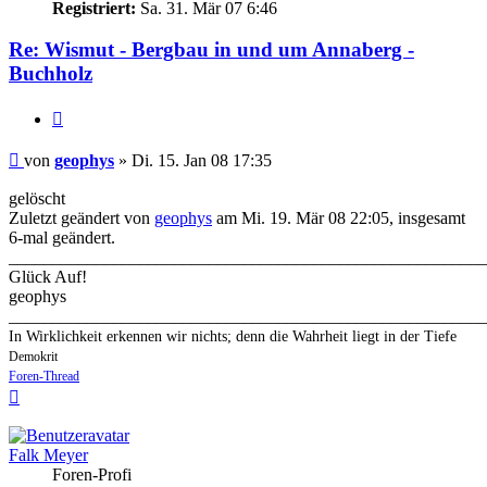
Registriert:
Sa. 31. Mär 07 6:46
Re: Wismut - Bergbau in und um Annaberg -
Buchholz
Zitieren
Beitrag
von
geophys
»
Di. 15. Jan 08 17:35
gelöscht
Zuletzt geändert von
geophys
am Mi. 19. Mär 08 22:05, insgesamt
6-mal geändert.
_______________________________________________________
Glück Auf!
geophys
_______________________________________________________
In Wirklichkeit erkennen wir nichts; denn die Wahrheit liegt in der Tiefe
Demokrit
Foren-Thread
Nach
oben
Falk Meyer
Foren-Profi