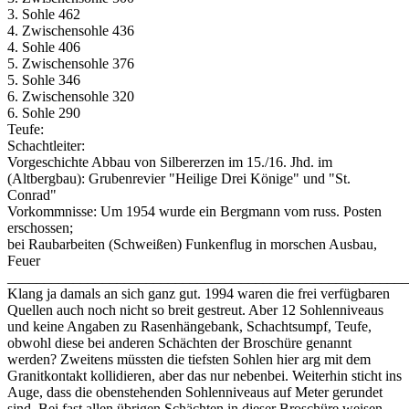
3. Sohle 462
4. Zwischensohle 436
4. Sohle 406
5. Zwischensohle 376
5. Sohle 346
6. Zwischensohle 320
6. Sohle 290
Teufe:
Schachtleiter:
Vorgeschichte Abbau von Silbererzen im 15./16. Jhd. im
(Altbergbau): Grubenrevier "Heilige Drei Könige" und "St.
Conrad"
Vorkommnisse: Um 1954 wurde ein Bergmann vom russ. Posten
erschossen;
bei Raubarbeiten (Schweißen) Funkenflug in morschen Ausbau,
Feuer
_______________________________________________________
Klang ja damals an sich ganz gut. 1994 waren die frei verfügbaren
Quellen auch noch nicht so breit gestreut. Aber 12 Sohlenniveaus
und keine Angaben zu Rasenhängebank, Schachtsumpf, Teufe,
obwohl diese bei anderen Schächten der Broschüre genannt
werden? Zweitens müssten die tiefsten Sohlen hier arg mit dem
Granitkontakt kollidieren, aber das nur nebenbei. Weiterhin sticht ins
Auge, dass die obenstehenden Sohlenniveaus auf Meter gerundet
sind. Bei fast allen übrigen Schächten in dieser Broschüre weisen