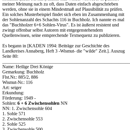
meiner Meinung nach zu oft, dass Daten einfach abgeschrieben
werden, ohne sie in einem Mindestmaß auf Plausibilität zu prüfen.
Ein solches Musterbeispiel findet sich eben im Zusammenhang mit
der Sohlenanzahl des Schachts 116 in Buchholz. Ich nannte es mal
das "Buchholzer 6+6 Sohlen-Virus". Es ist äußerst resistent und
zwingt offenbar selbst Autoren mit entgegenstehendem
Quellenwissen, seine entsprechende Textsequenz zu publizieren.
Es begann in [KADEN 1994: Beiträge zur Geschichte des
Landkreises Annaberg, Heft 3 -Wismut- die "wilde" Zeit.]. Auszug
Seite 80:
_______________________________________________________
Name: Heilige Drei Könige
Gemarkung: Buchholz
Flst.Nr.: 885/2, 886
Wismut-Nr.: 116
Art: seiger
Erkundung:
Förderung: 1949 -
Sohlen:
6 + 6 Zwischensohlen
NN
NN: 1. Zwischensohle 604
1. Sohle 571
2. Zwischensohle 553
2. Sohle 525
3. Zwischensohle 500