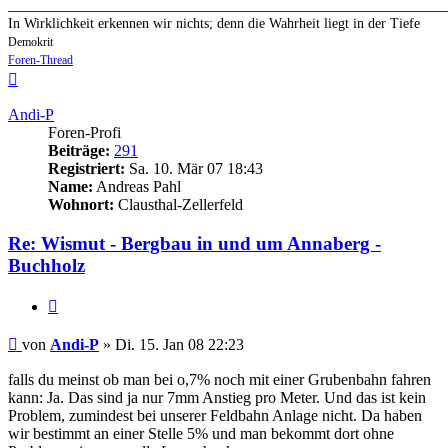
_______________________________________________________
In Wirklichkeit erkennen wir nichts; denn die Wahrheit liegt in der Tiefe
Demokrit
Foren-Thread
Nach
oben
Andi-P
Foren-Profi
Beiträge:
291
Registriert:
Sa. 10. Mär 07 18:43
Name:
Andreas Pahl
Wohnort:
Clausthal-Zellerfeld
Re: Wismut - Bergbau in und um Annaberg -
Buchholz
Zitieren
Beitrag
von
Andi-P
»
Di. 15. Jan 08 22:23
falls du meinst ob man bei o,7% noch mit einer Grubenbahn fahren
kann: Ja. Das sind ja nur 7mm Anstieg pro Meter. Und das ist kein
Problem, zumindest bei unserer Feldbahn Anlage nicht. Da haben
wir bestimmt an einer Stelle 5% und man bekommt dort ohne