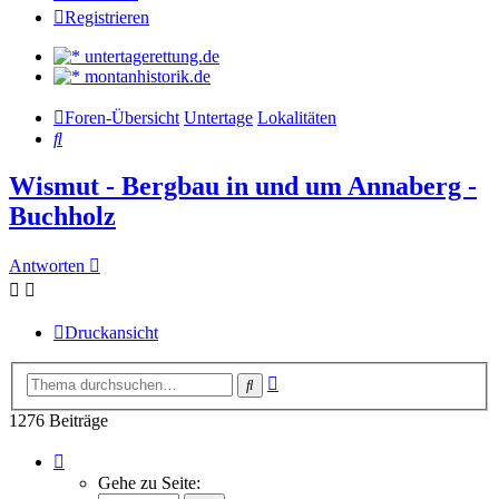
Registrieren
untertagerettung.de
montanhistorik.de
Foren-Übersicht
Untertage
Lokalitäten
Suche
Wismut - Bergbau in und um Annaberg -
Buchholz
Antworten
Druckansicht
Erweiterte
Suche
Suche
1276 Beiträge
Seite
1
Gehe zu Seite:
von