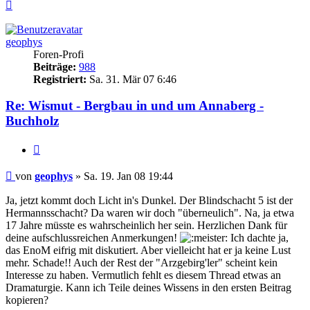
Nach
oben
geophys
Foren-Profi
Beiträge:
988
Registriert:
Sa. 31. Mär 07 6:46
Re: Wismut - Bergbau in und um Annaberg -
Buchholz
Zitieren
Beitrag
von
geophys
»
Sa. 19. Jan 08 19:44
Ja, jetzt kommt doch Licht in's Dunkel. Der Blindschacht 5 ist der
Hermannsschacht? Da waren wir doch "überneulich". Na, ja etwa
17 Jahre müsste es wahrscheinlich her sein. Herzlichen Dank für
deine aufschlussreichen Anmerkungen!
Ich dachte ja,
das EnoM eifrig mit diskutiert. Aber vielleicht hat er ja keine Lust
mehr. Schade!! Auch der Rest der "Arzgebirg'ler" scheint kein
Interesse zu haben. Vermutlich fehlt es diesem Thread etwas an
Dramaturgie. Kann ich Teile deines Wissens in den ersten Beitrag
kopieren?