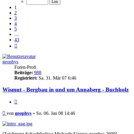
43
1
2
3
4
5
…
43
Nächste
geophys
Foren-Profi
Beiträge:
988
Registriert:
Sa. 31. Mär 07 6:46
Wismut - Bergbau in und um Annaberg - Buchholz
Zitieren
Beitrag
von
geophys
»
So. 06. Jan 08 14:46
[Zeichnung Schachtkulisse Michaelis/Uranus geophys 2009]