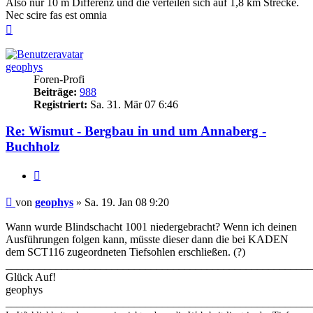
Also nur 10 m Differenz und die verteilen sich auf 1,8 km Strecke.
Nec scire fas est omnia
Nach
oben
geophys
Foren-Profi
Beiträge:
988
Registriert:
Sa. 31. Mär 07 6:46
Re: Wismut - Bergbau in und um Annaberg -
Buchholz
Zitieren
Beitrag
von
geophys
»
Sa. 19. Jan 08 9:20
Wann wurde Blindschacht 1001 niedergebracht? Wenn ich deinen
Ausführungen folgen kann, müsste dieser dann die bei KADEN
dem SCT116 zugeordneten Tiefsohlen erschließen. (?)
_______________________________________________________
Glück Auf!
geophys
_______________________________________________________