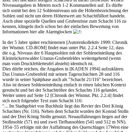
Niveauangaben in Metern noch 1-2 Kommastellen auf. Es dürfte
sich somit bei den 12 Sohlenniveaus um die Höhenbezeichnung der
Sohlen und nicht um deren Höhenwert am Schachtfüllort handeln.
Auch ohne spezielle Quellen und Grubenrisse zum Schacht 116 zu
kennen, klingeln doch schon bei der einfachen Bewertung von
Informationen hier alle Alarmglocken
In der 5 Jahre später erschienenen [Autorenkollektiv 1999: Chronik
der Wismut. CD-ROM] findet man unter Pkt. 2.2.4 Seite 12, dass
die o.g. Niveaus der 6 Hauptsohlen mit der Sohleneinteilung des
Kleinrückerswalder Uranus-Grubenfeldes weitestgehend (wenn
man vom Druckfehlerteufel absieht) identisch ist.
Dies dürfte reichen, die Angaben in [KADEN 1994] aufzuklären.
Das Uranus-Grubenfeld mit seinen Tagesschächten 28 und 116
wurde in seiner Spätphase auch als "Schacht 21/116" bezeichnet.
Also ist dessen Sohleneinteilung einfach in einen falschen Kontext
gerutscht und bei der Schachtröhre des Schachts 116 gelandet.
Weiter unten auf Seite 12 [Chronik der Wismut. Pkt. 2.2.4] findet
sich noch folgender Text zum Schacht 116:
"... Im Stadtgebiet von Buchholz liegt das Revier des Drei König
Schachtes (Nr. 116). Neben dem Schacht wurden der Konrad Stolln
und der Drei König Stolln genutzt. Neuauffahrungen liegen auf der
Stollnsohle (571 m) und zwei Tiefbausohlen (541 und 512 m NN).
1954–55 erfolgte mit der Auffahrung des Querschlages 17West eine