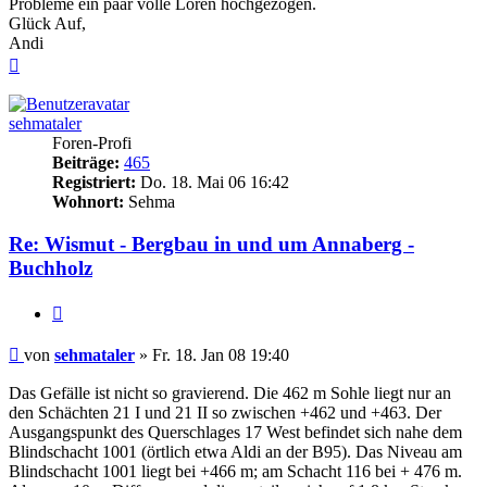
Probleme ein paar volle Loren hochgezogen.
Glück Auf,
Andi
Nach
oben
sehmataler
Foren-Profi
Beiträge:
465
Registriert:
Do. 18. Mai 06 16:42
Wohnort:
Sehma
Re: Wismut - Bergbau in und um Annaberg -
Buchholz
Zitieren
Beitrag
von
sehmataler
»
Fr. 18. Jan 08 19:40
Das Gefälle ist nicht so gravierend. Die 462 m Sohle liegt nur an
den Schächten 21 I und 21 II so zwischen +462 und +463. Der
Ausgangspunkt des Querschlages 17 West befindet sich nahe dem
Blindschacht 1001 (örtlich etwa Aldi an der B95). Das Niveau am
Blindschacht 1001 liegt bei +466 m; am Schacht 116 bei + 476 m.