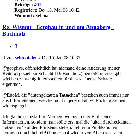
Beiträge:
465
Registriert:
Do. 18. Mai 06 16:42
Wohnort:
Sehma
Re: Wismut - Bergbau in und um Annaberg -
Buchholz
Zitieren
Beitrag
von
sehmataler
»
Di. 15. Jan 08 10:37
@geophys, offensichtlich hat niemand deine Änderung (neuer
Beitrag speziell zu Schacht 116 Buchholz) bemerkt oder es gibt
wirklich zu wenig Interessenten für dieses Thema. Schade
eigentlich.
@EnoM, die "durchgekauten Tatsachen" bestehen auch immer nur
aus Informationen, welche nicht in jedem Fall wirklich Tatsachen
widerspiegeln.
Ich glaube es bedarf im Moment weniger einer Flut neuer
Informationen, sondern man sollte erst mal die "alten durchgekauten
Tatsachen" auf den Prüfstand stellen. Fehler in Publikationen
kommen (auch bei mir!) immer mal wieder vor. Aber es passiert