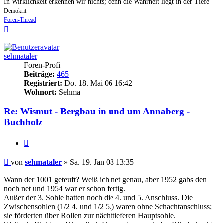
In Wirklichkeit erkennen wir nichts; denn die Wahrheit liegt in der Tiefe
Demokrit
Foren-Thread
Nach
oben
sehmataler
Foren-Profi
Beiträge:
465
Registriert:
Do. 18. Mai 06 16:42
Wohnort:
Sehma
Re: Wismut - Bergbau in und um Annaberg -
Buchholz
Zitieren
Beitrag
von
sehmataler
»
Sa. 19. Jan 08 13:35
Wann der 1001 geteuft? Weiß ich net genau, aber 1952 gabs den
noch net und 1954 war er schon fertig.
Außer der 3. Sohle hatten noch die 4. und 5. Anschluss. Die
Zwischensohlen (1/2 4. und 1/2 5.) waren ohne Schachtanschluss;
sie förderten über Rollen zur nächttieferen Hauptsohle.