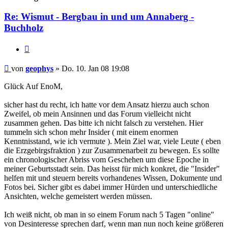
Re: Wismut - Bergbau in und um Annaberg -
Buchholz
Zitieren
Beitrag
von
geophys
»
Do. 10. Jan 08 19:08
Glück Auf EnoM,
sicher hast du recht, ich hatte vor dem Ansatz hierzu auch schon
Zweifel, ob mein Ansinnen und das Forum vielleicht nicht
zusammen gehen. Das bitte ich nicht falsch zu verstehen. Hier
tummeln sich schon mehr Insider ( mit einem enormen
Kenntnisstand, wie ich vermute ). Mein Ziel war, viele Leute ( eben
die Erzgebirgsfraktion ) zur Zusammenarbeit zu bewegen. Es sollte
ein chronologischer Abriss vom Geschehen um diese Epoche in
meiner Geburtsstadt sein. Das heisst für mich konkret, die "Insider"
helfen mit und steuern bereits vorhandenes Wissen, Dokumente und
Fotos bei. Sicher gibt es dabei immer Hürden und unterschiedliche
Ansichten, welche gemeistert werden müssen.
Ich weiß nicht, ob man in so einem Forum nach 5 Tagen "online"
von Desinteresse sprechen darf, wenn man nun noch keine größeren