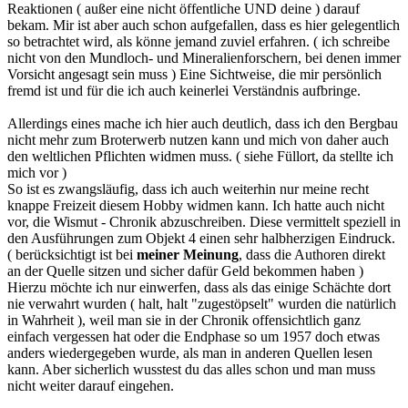
Reaktionen ( außer eine nicht öffentliche UND deine ) darauf
bekam. Mir ist aber auch schon aufgefallen, dass es hier gelegentlich
so betrachtet wird, als könne jemand zuviel erfahren. ( ich schreibe
nicht von den Mundloch- und Mineralienforschern, bei denen immer
Vorsicht angesagt sein muss ) Eine Sichtweise, die mir persönlich
fremd ist und für die ich auch keinerlei Verständnis aufbringe.
Allerdings eines mache ich hier auch deutlich, dass ich den Bergbau
nicht mehr zum Broterwerb nutzen kann und mich von daher auch
den weltlichen Pflichten widmen muss. ( siehe Füllort, da stellte ich
mich vor )
So ist es zwangsläufig, dass ich auch weiterhin nur meine recht
knappe Freizeit diesem Hobby widmen kann. Ich hatte auch nicht
vor, die Wismut - Chronik abzuschreiben. Diese vermittelt speziell in
den Ausführungen zum Objekt 4 einen sehr halbherzigen Eindruck.
( berücksichtigt ist bei
meiner Meinung
, dass die Authoren direkt
an der Quelle sitzen und sicher dafür Geld bekommen haben )
Hierzu möchte ich nur einwerfen, dass als das einige Schächte dort
nie verwahrt wurden ( halt, halt "zugestöpselt" wurden die natürlich
in Wahrheit ), weil man sie in der Chronik offensichtlich ganz
einfach vergessen hat oder die Endphase so um 1957 doch etwas
anders wiedergegeben wurde, als man in anderen Quellen lesen
kann. Aber sicherlich wusstest du das alles schon und man muss
nicht weiter darauf eingehen.