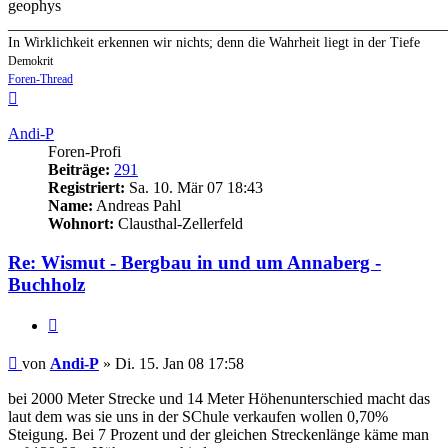
geophys
_______________________________________________________
In Wirklichkeit erkennen wir nichts; denn die Wahrheit liegt in der Tiefe
Demokrit
Foren-Thread
Nach
oben
Andi-P
Foren-Profi
Beiträge:
291
Registriert:
Sa. 10. Mär 07 18:43
Name:
Andreas Pahl
Wohnort:
Clausthal-Zellerfeld
Re: Wismut - Bergbau in und um Annaberg -
Buchholz
Zitieren
Beitrag
von
Andi-P
»
Di. 15. Jan 08 17:58
bei 2000 Meter Strecke und 14 Meter Höhenunterschied macht das
laut dem was sie uns in der SChule verkaufen wollen 0,70%
Steigung. Bei 7 Prozent und der gleichen Streckenlänge käme man