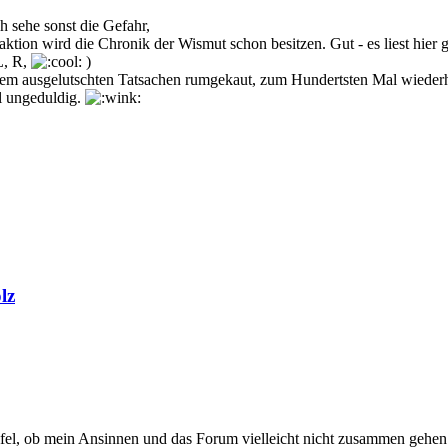
h sehe sonst die Gefahr,
tion wird die Chronik der Wismut schon besitzen. Gut - es liest hier
L, R,
)
ltem ausgelutschten Tatsachen rumgekaut, zum Hundertsten Mal wiederhol
l ungeduldig.
lz
ifel, ob mein Ansinnen und das Forum vielleicht nicht zusammen gehen. 