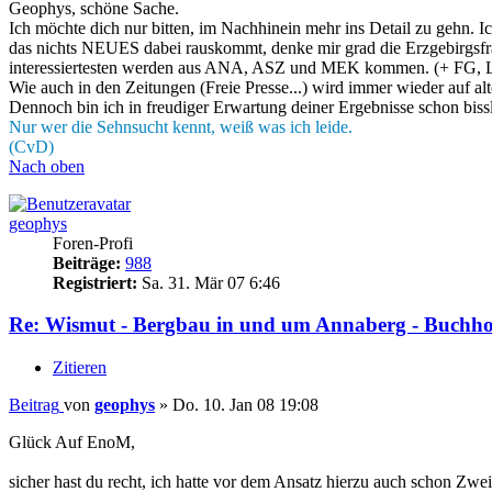
Geophys, schöne Sache.
Ich möchte dich nur bitten, im Nachhinein mehr ins Detail zu gehn. Ic
das nichts NEUES dabei rauskommt, denke mir grad die Erzgebirgsfrak
interessiertesten werden aus ANA, ASZ und MEK kommen. (+ FG, 
Wie auch in den Zeitungen (Freie Presse...) wird immer wieder auf a
Dennoch bin ich in freudiger Erwartung deiner Ergebnisse schon biss
Nur wer die Sehnsucht kennt, weiß was ich leide.
(CvD)
Nach oben
geophys
Foren-Profi
Beiträge:
988
Registriert:
Sa. 31. Mär 07 6:46
Re: Wismut - Bergbau in und um Annaberg - Buchho
Zitieren
Beitrag
von
geophys
»
Do. 10. Jan 08 19:08
Glück Auf EnoM,
sicher hast du recht, ich hatte vor dem Ansatz hierzu auch schon Zwe