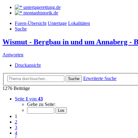
untertagerettung.de
montanhistorik.de
Foren-Übersicht
Untertage
Lokalitäten
Suche
Wismut - Bergbau in und um Annaberg - 
Antworten
Druckansicht
Erweiterte Suche
Suche
1276 Beiträge
Seite
1
von
43
Gehe zu Seite:
1
2
3
4