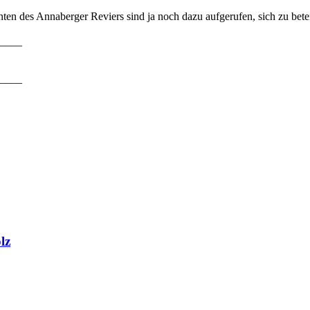
n des Annaberger Reviers sind ja noch dazu aufgerufen, sich zu beteil
____
____
lz