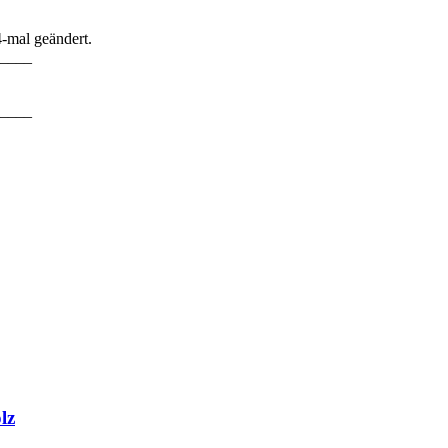
-mal geändert.
____
____
lz