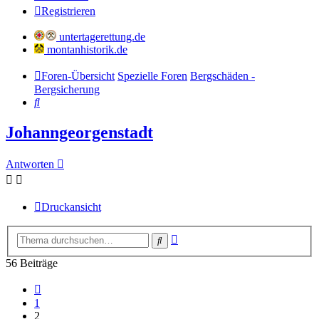
Registrieren
untertagerettung.de
montanhistorik.de
Foren-Übersicht
Spezielle Foren
Bergschäden -
Bergsicherung
Suche
Johanngeorgenstadt
Antworten
Druckansicht
Erweiterte
Suche
Suche
56 Beiträge
Vorherige
1
2