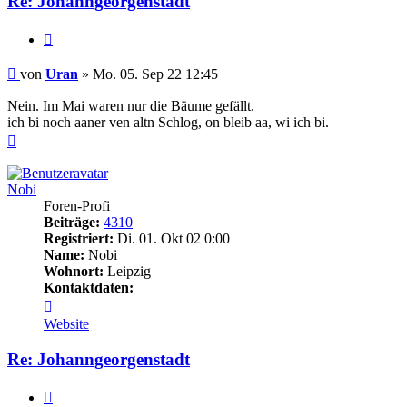
Re: Johanngeorgenstadt
Zitieren
Beitrag
von
Uran
»
Mo. 05. Sep 22 12:45
Nein. Im Mai waren nur die Bäume gefällt.
ich bi noch aaner ven altn Schlog, on bleib aa, wi ich bi.
Nach
oben
Nobi
Foren-Profi
Beiträge:
4310
Registriert:
Di. 01. Okt 02 0:00
Name:
Nobi
Wohnort:
Leipzig
Kontaktdaten:
Kontaktdaten
von
Website
Nobi
Re: Johanngeorgenstadt
Zitieren