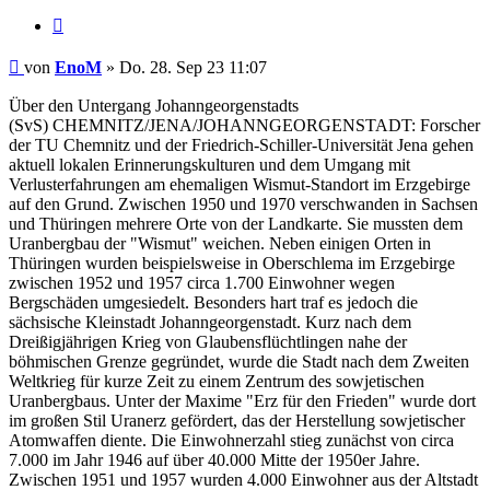
Zitieren
Beitrag
von
EnoM
»
Do. 28. Sep 23 11:07
Über den Untergang Johanngeorgenstadts
(SvS) CHEMNITZ/JENA/JOHANNGEORGENSTADT: Forscher
der TU Chemnitz und der Friedrich-Schiller-Universität Jena gehen
aktuell lokalen Erinnerungskulturen und dem Umgang mit
Verlusterfahrungen am ehemaligen Wismut-Standort im Erzgebirge
auf den Grund. Zwischen 1950 und 1970 verschwanden in Sachsen
und Thüringen mehrere Orte von der Landkarte. Sie mussten dem
Uranbergbau der "Wismut" weichen. Neben einigen Orten in
Thüringen wurden beispielsweise in Oberschlema im Erzgebirge
zwischen 1952 und 1957 circa 1.700 Einwohner wegen
Bergschäden umgesiedelt. Besonders hart traf es jedoch die
sächsische Kleinstadt Johanngeorgenstadt. Kurz nach dem
Dreißigjährigen Krieg von Glaubensflüchtlingen nahe der
böhmischen Grenze gegründet, wurde die Stadt nach dem Zweiten
Weltkrieg für kurze Zeit zu einem Zentrum des sowjetischen
Uranbergbaus. Unter der Maxime "Erz für den Frieden" wurde dort
im großen Stil Uranerz gefördert, das der Herstellung sowjetischer
Atomwaffen diente. Die Einwohnerzahl stieg zunächst von circa
7.000 im Jahr 1946 auf über 40.000 Mitte der 1950er Jahre.
Zwischen 1951 und 1957 wurden 4.000 Einwohner aus der Altstadt