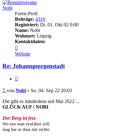
Nobi
Foren-Profi
Beiträge:
4310
Registriert:
Di. 01. Okt 02 0:00
Name:
Nobi
Wohnort:
Leipzig
Kontaktdaten:
Kontaktdaten
von
Website
Nobi
Re: Johanngeorgenstadt
Zitieren
Beitrag
von
Nobi
»
So. 04. Sep 22 20:03
Die gibt es mindestens seit Mai 2022 ...
GLÜCK AUF | NOBI
Der Berg ist frei.
Wo eyn man eynfahrn will
mag her es thun mit rechte.