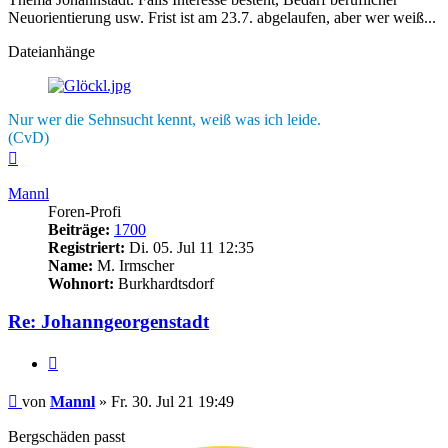
Neuorientierung usw. Frist ist am 23.7. abgelaufen, aber wer weiß...
Dateianhänge
Nur wer die Sehnsucht kennt, weiß was ich leide.
(CvD)
Nach
oben
Mannl
Foren-Profi
Beiträge:
1700
Registriert:
Di. 05. Jul 11 12:35
Name:
M. Irmscher
Wohnort:
Burkhardtsdorf
Re: Johanngeorgenstadt
Zitieren
Beitrag
von
Mannl
»
Fr. 30. Jul 21 19:49
Bergschäden passt