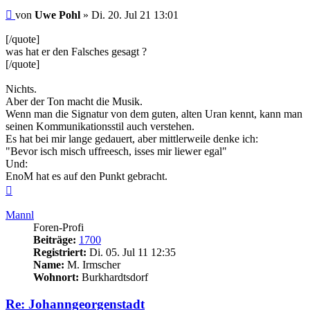
Beitrag
von
Uwe Pohl
»
Di. 20. Jul 21 13:01
[/quote]
was hat er den Falsches gesagt ?
[/quote]
Nichts.
Aber der Ton macht die Musik.
Wenn man die Signatur von dem guten, alten Uran kennt, kann man
seinen Kommunikationsstil auch verstehen.
Es hat bei mir lange gedauert, aber mittlerweile denke ich:
"Bevor isch misch uffreesch, isses mir liewer egal"
Und:
EnoM hat es auf den Punkt gebracht.
Nach
oben
Mannl
Foren-Profi
Beiträge:
1700
Registriert:
Di. 05. Jul 11 12:35
Name:
M. Irmscher
Wohnort:
Burkhardtsdorf
Re: Johanngeorgenstadt