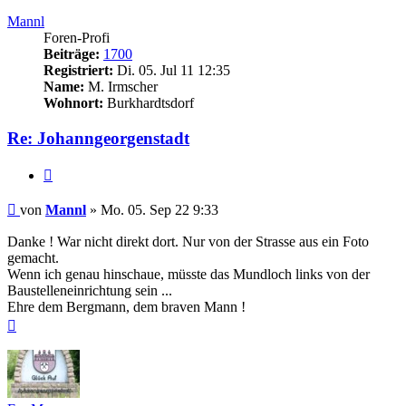
oben
Mannl
Foren-Profi
Beiträge:
1700
Registriert:
Di. 05. Jul 11 12:35
Name:
M. Irmscher
Wohnort:
Burkhardtsdorf
Re: Johanngeorgenstadt
Zitieren
Beitrag
von
Mannl
»
Mo. 05. Sep 22 9:33
Danke ! War nicht direkt dort. Nur von der Strasse aus ein Foto
gemacht.
Wenn ich genau hinschaue, müsste das Mundloch links von der
Baustelleneinrichtung sein ...
Ehre dem Bergmann, dem braven Mann !
Nach
oben