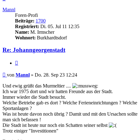
oben
Mannl
Foren-Profi
Beiträge:
1700
Registriert:
Di. 05. Jul 11 12:35
Name:
M. Irmscher
Wohnort:
Burkhardtsdorf
Re: Johanngeorgenstadt
Zitieren
Beitrag
von
Mannl
»
Do. 28. Sep 23 12:24
Und ewig grüßt das Murmeltier ....
Ich war 1975 dort und wir hatten Freunde aus der Stadt.
Immer wieder die Stadt besucht.
Welche Betriebe gab es dort ? Welche Ferieneinrichtungen ? Welche
Sportanlagen ?
Was ist heute davon noch übrig ? Damit und mit den Ursachen sollte
man sich befassen !
Die Stadt ist heute nur noch ein Schatten seiner selbst
Trotz einiger "Investitionen"