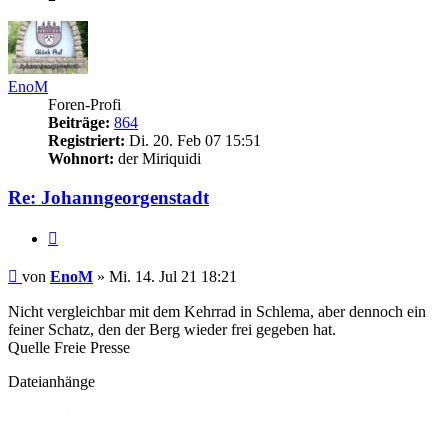
EnoM
Foren-Profi
Beiträge:
864
Registriert:
Di. 20. Feb 07 15:51
Wohnort:
der Miriquidi
Re: Johanngeorgenstadt
Zitieren
Beitrag
von
EnoM
»
Mi. 14. Jul 21 18:21
Nicht vergleichbar mit dem Kehrrad in Schlema, aber dennoch ein
feiner Schatz, den der Berg wieder frei gegeben hat.
Quelle Freie Presse
Dateianhänge