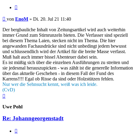
Zitieren
Beitrag
von
EnoM
»
Di. 20. Jul 21 11:40
Der bergbauliche Inhalt von Zeitungsartikel wird auch weiterhin
immer Grund zum Stirnrunzeln bieten. Die Verfasser sind speziell
bei diesem Thema Laien, stecken nicht im Thema. Die hier
angewanden Fachausdrücke sind nicht unbedingt jedem bewusst
und schlussendlich wird der Artikel für die breite Masse verfasst.
Muß halt auch immer bissel Abenteuer dabei sein.
Es ist müßig sich über die einzelnen Ausführungen zu streiten und
sie jedesmal herauszupicken - was zählt ist die generelle Information
über das aktuelle Geschehen - in diesem Fall der Fund des
Karrens!!!! Egal ob Risse da sind oder Holzstützen fehlen.
Nur wer die Sehnsucht kennt, weiß was ich leide.
(CvD)
Nach
oben
Uwe Pohl
Re: Johanngeorgenstadt
Zitieren