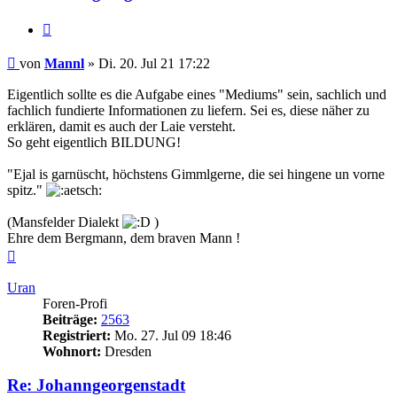
Zitieren
Beitrag
von
Mannl
»
Di. 20. Jul 21 17:22
Eigentlich sollte es die Aufgabe eines "Mediums" sein, sachlich und
fachlich fundierte Informationen zu liefern. Sei es, diese näher zu
erklären, damit es auch der Laie versteht.
So geht eigentlich BILDUNG!
"Ejal is garnüscht, höchstens Gimmlgerne, die sei hingene un vorne
spitz."
(Mansfelder Dialekt
)
Ehre dem Bergmann, dem braven Mann !
Nach
oben
Uran
Foren-Profi
Beiträge:
2563
Registriert:
Mo. 27. Jul 09 18:46
Wohnort:
Dresden
Re: Johanngeorgenstadt