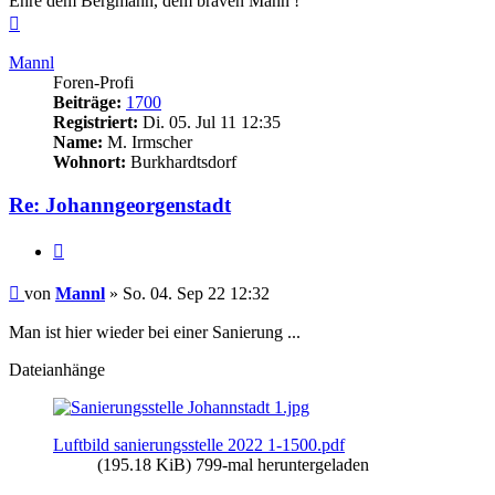
Ehre dem Bergmann, dem braven Mann !
Nach
oben
Mannl
Foren-Profi
Beiträge:
1700
Registriert:
Di. 05. Jul 11 12:35
Name:
M. Irmscher
Wohnort:
Burkhardtsdorf
Re: Johanngeorgenstadt
Zitieren
Beitrag
von
Mannl
»
So. 04. Sep 22 12:32
Man ist hier wieder bei einer Sanierung ...
Dateianhänge
Luftbild sanierungsstelle 2022 1-1500.pdf
(195.18 KiB) 799-mal heruntergeladen