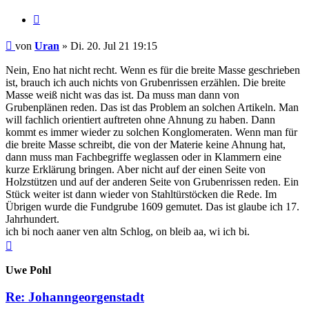
Zitieren
Beitrag
von
Uran
»
Di. 20. Jul 21 19:15
Nein, Eno hat nicht recht. Wenn es für die breite Masse geschrieben
ist, brauch ich auch nichts von Grubenrissen erzählen. Die breite
Masse weiß nicht was das ist. Da muss man dann von
Grubenplänen reden. Das ist das Problem an solchen Artikeln. Man
will fachlich orientiert auftreten ohne Ahnung zu haben. Dann
kommt es immer wieder zu solchen Konglomeraten. Wenn man für
die breite Masse schreibt, die von der Materie keine Ahnung hat,
dann muss man Fachbegriffe weglassen oder in Klammern eine
kurze Erklärung bringen. Aber nicht auf der einen Seite von
Holzstützen und auf der anderen Seite von Grubenrissen reden. Ein
Stück weiter ist dann wieder von Stahltürstöcken die Rede. Im
Übrigen wurde die Fundgrube 1609 gemutet. Das ist glaube ich 17.
Jahrhundert.
ich bi noch aaner ven altn Schlog, on bleib aa, wi ich bi.
Nach
oben
Uwe Pohl
Re: Johanngeorgenstadt