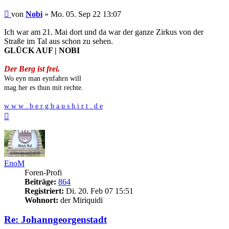
Beitrag
von
Nobi
»
Mo. 05. Sep 22 13:07
Ich war am 21. Mai dort und da war der ganze Zirkus von der
Straße im Tal aus schon zu sehen.
GLÜCK AUF | NOBI
Der Berg ist frei.
Wo eyn man eynfahrn will
mag her es thun mit rechte.
w w w . b e r g b a u s h i r t . d e
Nach
oben
EnoM
Foren-Profi
Beiträge:
864
Registriert:
Di. 20. Feb 07 15:51
Wohnort:
der Miriquidi
Re: Johanngeorgenstadt