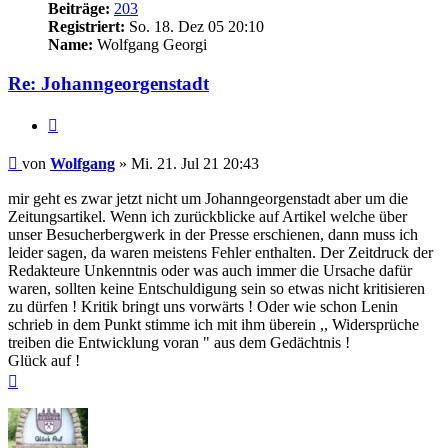
Beiträge:
203
Registriert:
So. 18. Dez 05 20:10
Name:
Wolfgang Georgi
Re: Johanngeorgenstadt
Zitieren
Beitrag
von
Wolfgang
»
Mi. 21. Jul 21 20:43
mir geht es zwar jetzt nicht um Johanngeorgenstadt aber um die
Zeitungsartikel. Wenn ich zurückblicke auf Artikel welche über
unser Besucherbergwerk in der Presse erschienen, dann muss ich
leider sagen, da waren meistens Fehler enthalten. Der Zeitdruck der
Redakteure Unkenntnis oder was auch immer die Ursache dafür
waren, sollten keine Entschuldigung sein so etwas nicht kritisieren
zu dürfen ! Kritik bringt uns vorwärts ! Oder wie schon Lenin
schrieb in dem Punkt stimme ich mit ihm überein ,, Widersprüche
treiben die Entwicklung voran " aus dem Gedächtnis !
Glück auf !
Nach
oben