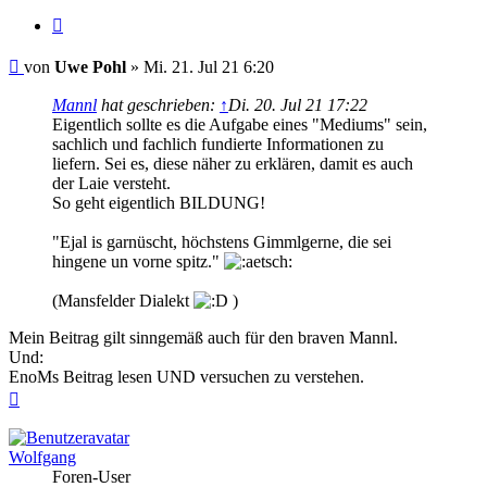
Zitieren
Beitrag
von
Uwe Pohl
»
Mi. 21. Jul 21 6:20
Mannl
hat geschrieben:
↑
Di. 20. Jul 21 17:22
Eigentlich sollte es die Aufgabe eines "Mediums" sein,
sachlich und fachlich fundierte Informationen zu
liefern. Sei es, diese näher zu erklären, damit es auch
der Laie versteht.
So geht eigentlich BILDUNG!
"Ejal is garnüscht, höchstens Gimmlgerne, die sei
hingene un vorne spitz."
(Mansfelder Dialekt
)
Mein Beitrag gilt sinngemäß auch für den braven Mannl.
Und:
EnoMs Beitrag lesen UND versuchen zu verstehen.
Nach
oben
Wolfgang
Foren-User