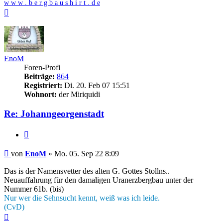
w w w . b e r g b a u s h i r t . d e
Nach
oben
EnoM
Foren-Profi
Beiträge:
864
Registriert:
Di. 20. Feb 07 15:51
Wohnort:
der Miriquidi
Re: Johanngeorgenstadt
Zitieren
Beitrag
von
EnoM
»
Mo. 05. Sep 22 8:09
Das is der Namensvetter des alten G. Gottes Stollns..
Neuauffahrung für den damaligen Uranerzbergbau unter der
Nummer 61b. (bis)
Nur wer die Sehnsucht kennt, weiß was ich leide.
(CvD)
Nach