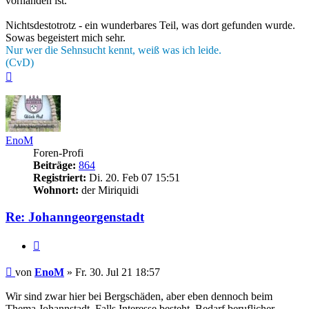
vorhanden ist.
Nichtsdestotrotz - ein wunderbares Teil, was dort gefunden wurde.
Sowas begeistert mich sehr.
Nur wer die Sehnsucht kennt, weiß was ich leide.
(CvD)
Nach
oben
EnoM
Foren-Profi
Beiträge:
864
Registriert:
Di. 20. Feb 07 15:51
Wohnort:
der Miriquidi
Re: Johanngeorgenstadt
Zitieren
Beitrag
von
EnoM
»
Fr. 30. Jul 21 18:57
Wir sind zwar hier bei Bergschäden, aber eben dennoch beim
Thema Johannstadt. Falls Interesse besteht, Bedarf beruflicher