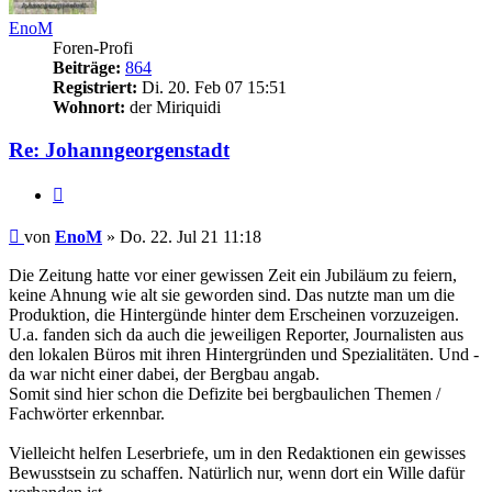
EnoM
Foren-Profi
Beiträge:
864
Registriert:
Di. 20. Feb 07 15:51
Wohnort:
der Miriquidi
Re: Johanngeorgenstadt
Zitieren
Beitrag
von
EnoM
»
Do. 22. Jul 21 11:18
Die Zeitung hatte vor einer gewissen Zeit ein Jubiläum zu feiern,
keine Ahnung wie alt sie geworden sind. Das nutzte man um die
Produktion, die Hintergünde hinter dem Erscheinen vorzuzeigen.
U.a. fanden sich da auch die jeweiligen Reporter, Journalisten aus
den lokalen Büros mit ihren Hintergründen und Spezialitäten. Und -
da war nicht einer dabei, der Bergbau angab.
Somit sind hier schon die Defizite bei bergbaulichen Themen /
Fachwörter erkennbar.
Vielleicht helfen Leserbriefe, um in den Redaktionen ein gewisses
Bewusstsein zu schaffen. Natürlich nur, wenn dort ein Wille dafür