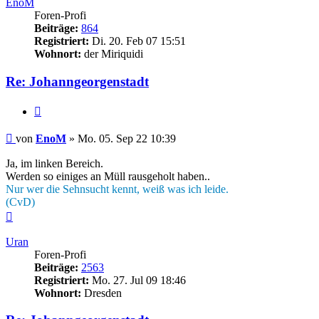
EnoM
Foren-Profi
Beiträge:
864
Registriert:
Di. 20. Feb 07 15:51
Wohnort:
der Miriquidi
Re: Johanngeorgenstadt
Zitieren
Beitrag
von
EnoM
»
Mo. 05. Sep 22 10:39
Ja, im linken Bereich.
Werden so einiges an Müll rausgeholt haben..
Nur wer die Sehnsucht kennt, weiß was ich leide.
(CvD)
Nach
oben
Uran
Foren-Profi
Beiträge:
2563
Registriert:
Mo. 27. Jul 09 18:46
Wohnort:
Dresden