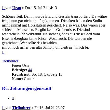
Beitrag
von
Uran
»
Do. 15. Jul 21 14:13
Schönes Teil. Damit wurde Erz und Gestein transportiert. Da währe
ich ja nun gar nicht drauf gekommen. Die alten haben den Stolln
nicht einmal mit Holzstützen gesichert. Na so was. Das waren aber
schlechte Menschen. Es gibt keine Grubenrisse. Die sind
wahrscheinlich verbrannt. Na sicher gibt es aus dieser Zeit vom
Eisenerzbergbau keine Risse. Wozu auch. Die wurden nie
gezeichnet. Wer sollte das bezahlen.
ich bi noch aaner ven altn Schlog, on bleib aa, wi ich bi.
Nach
oben
Tiefbohrer
Foren-User
Beiträge:
44
Registriert:
So. 18. Okt 09 2:11
Name:
Gunar
Re: Johanngeorgenstadt
Zitieren
Beitrag
von
Tiefbohrer
»
Fr. 16. Jul 21 23:07