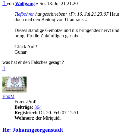
Beitrag
von
Wolfgang
»
So. 18. Jul 21 21:20
Tiefbohrer
hat geschrieben:
↑
Fr. 16. Jul 21 23:07
Haut
doch mal den Beitrag von Uran raus...
Dieses ständige Gemotze und nix bringendes nervt und
bringt für die Zukünftigen gar nix....
Glück Auf !
Gunar
was hat er den Falsches gesagt ?
Nach
oben
EnoM
Foren-Profi
Beiträge:
864
Registriert:
Di. 20. Feb 07 15:51
Wohnort:
der Miriquidi
Re: Johanngeorgenstadt