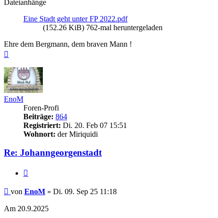
Dateianhänge
Eine Stadt geht unter FP 2022.pdf
(152.26 KiB) 762-mal heruntergeladen
Ehre dem Bergmann, dem braven Mann !
Nach
oben
EnoM
Foren-Profi
Beiträge:
864
Registriert:
Di. 20. Feb 07 15:51
Wohnort:
der Miriquidi
Re: Johanngeorgenstadt
Zitieren
Beitrag
von
EnoM
»
Di. 09. Sep 25 11:18
Am 20.9.2025