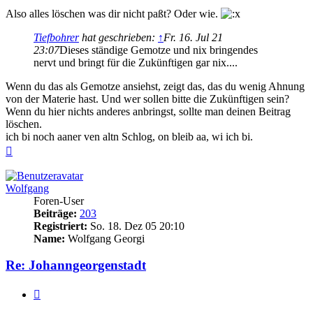
Also alles löschen was dir nicht paßt? Oder wie.
Tiefbohrer
hat geschrieben:
↑
Fr. 16. Jul 21
23:07
Dieses ständige Gemotze und nix bringendes
nervt und bringt für die Zukünftigen gar nix....
Wenn du das als Gemotze ansiehst, zeigt das, das du wenig Ahnung
von der Materie hast. Und wer sollen bitte die Zukünftigen sein?
Wenn du hier nichts anderes anbringst, sollte man deinen Beitrag
löschen.
ich bi noch aaner ven altn Schlog, on bleib aa, wi ich bi.
Nach
oben
Wolfgang
Foren-User
Beiträge:
203
Registriert:
So. 18. Dez 05 20:10
Name:
Wolfgang Georgi
Re: Johanngeorgenstadt
Zitieren