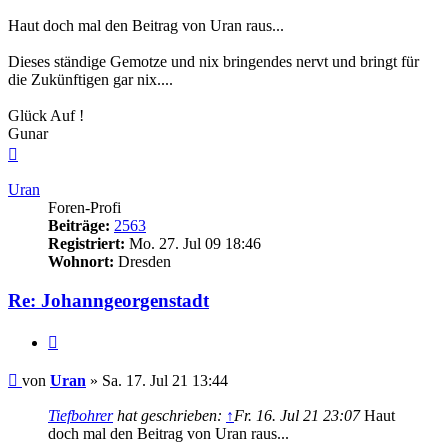
Haut doch mal den Beitrag von Uran raus...
Dieses ständige Gemotze und nix bringendes nervt und bringt für
die Zukünftigen gar nix....
Glück Auf !
Gunar
Nach
oben
Uran
Foren-Profi
Beiträge:
2563
Registriert:
Mo. 27. Jul 09 18:46
Wohnort:
Dresden
Re: Johanngeorgenstadt
Zitieren
Beitrag
von
Uran
»
Sa. 17. Jul 21 13:44
Tiefbohrer
hat geschrieben:
↑
Fr. 16. Jul 21 23:07
Haut
doch mal den Beitrag von Uran raus...