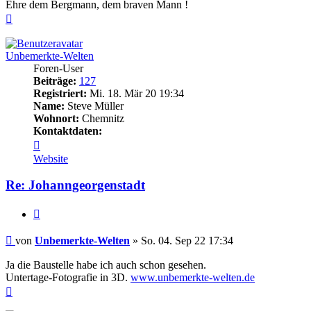
Ehre dem Bergmann, dem braven Mann !
Nach
oben
Unbemerkte-Welten
Foren-User
Beiträge:
127
Registriert:
Mi. 18. Mär 20 19:34
Name:
Steve Müller
Wohnort:
Chemnitz
Kontaktdaten:
Kontaktdaten
von
Website
Unbemerkte-
Welten
Re: Johanngeorgenstadt
Zitieren
Beitrag
von
Unbemerkte-Welten
»
So. 04. Sep 22 17:34
Ja die Baustelle habe ich auch schon gesehen.
Untertage-Fotografie in 3D.
www.unbemerkte-welten.de
Nach
oben