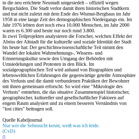
in die neu errichtete Neustadt umgesiedelt – offiziell wegen
Bergschäden. Die Stadt verlor damit ihren historischen Stadtkern
und trat nicht zuletzt mit dem Ende des Wismut-Bergbaus im Jahr
1958 in eine lange Zeit des demographischen Niedergangs ein. Im
Jahr 1976 lebten dort noch etwa 10.000 Menschen, im Jahr 2000
waren es 6.300 und heute nur noch rund 3.800.
In zwei Teilprojekten analysieren die Forscher, welchen Effekt der
Abriss der Altstadt für die kulturelle und soziale Identität der Stadt
bis heute hat: Der geschichtswissenschaftliche Teil nimmt den
Wandel der lokalen Wahrnehmungs-, Wissens- und
Erinnerungskultur sowie den Umgang der Behörden mit
Umsiedelungen und Protesten in den Blick. Im
sozialgeographischen Teil wird anhand von Biographien und
lebensweltlichen Erfahrungen die gegenwärtige geteilte Atmosphäre
des Verlusts und die damit verbundenen Praktiken der Bewohner
mit ihnen gemeinsam erforscht. So wird eine "Mikrologie des
Verlusts" entstehen, die das situative Zusammenspiel historischer,
geographischer, kultureller und gesellschaftlicher Faktoren auf
engem Raum analysiert und zu einem besseren Verständnis von
"lost cities" beitragen soll.
Quelle Kabeljournal
Nur wer die Sehnsucht kennt, weiß was ich leide.
(CvD)
Nach