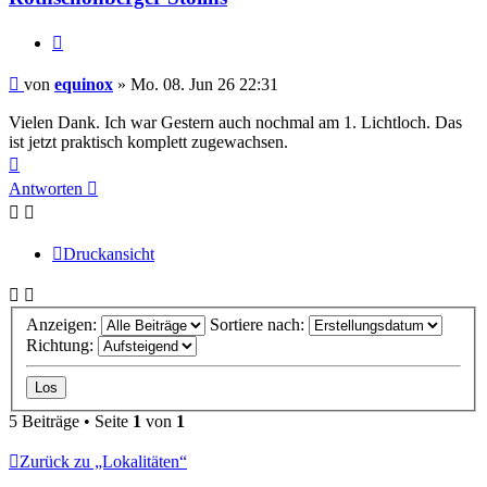
Zitieren
Beitrag
von
equinox
»
Mo. 08. Jun 26 22:31
Vielen Dank. Ich war Gestern auch nochmal am 1. Lichtloch. Das
ist jetzt praktisch komplett zugewachsen.
Nach
oben
Antworten
Druckansicht
Anzeigen:
Sortiere nach:
Richtung:
5 Beiträge • Seite
1
von
1
Zurück zu „Lokalitäten“