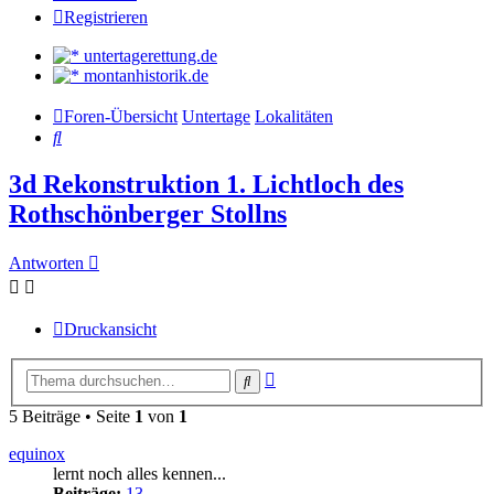
Registrieren
untertagerettung.de
montanhistorik.de
Foren-Übersicht
Untertage
Lokalitäten
Suche
3d Rekonstruktion 1. Lichtloch des
Rothschönberger Stollns
Antworten
Druckansicht
Erweiterte
Suche
Suche
5 Beiträge • Seite
1
von
1
equinox
lernt noch alles kennen...
Beiträge:
13