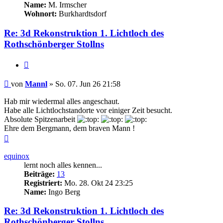
Name:
M. Irmscher
Wohnort:
Burkhardtsdorf
Re: 3d Rekonstruktion 1. Lichtloch des
Rothschönberger Stollns
Zitieren
Beitrag
von
Mannl
»
So. 07. Jun 26 21:58
Hab mir wiedermal alles angeschaut.
Habe alle Lichtlochstandorte vor einiger Zeit besucht.
Absolute Spitzenarbeit
Ehre dem Bergmann, dem braven Mann !
Nach
oben
equinox
lernt noch alles kennen...
Beiträge:
13
Registriert:
Mo. 28. Okt 24 23:25
Name:
Ingo Berg
Re: 3d Rekonstruktion 1. Lichtloch des
Rothschönberger Stollns