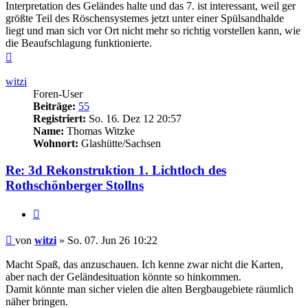
Interpretation des Geländes halte und das 7. ist interessant, weil ger
größte Teil des Röschensystemes jetzt unter einer Spülsandhalde
liegt und man sich vor Ort nicht mehr so richtig vorstellen kann, wie
die Beaufschlagung funktionierte.
Nach
oben
witzi
Foren-User
Beiträge:
55
Registriert:
So. 16. Dez 12 20:57
Name:
Thomas Witzke
Wohnort:
Glashütte/Sachsen
Re: 3d Rekonstruktion 1. Lichtloch des
Rothschönberger Stollns
Zitieren
Beitrag
von
witzi
»
So. 07. Jun 26 10:22
Macht Spaß, das anzuschauen. Ich kenne zwar nicht die Karten,
aber nach der Geländesituation könnte so hinkommen.
Damit könnte man sicher vielen die alten Bergbaugebiete räumlich
näher bringen.