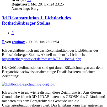
Registriert:
Mo. 28. Okt 24 23:25
Name:
Ingo Berg
3d Rekonstruktion 1. Lichtloch des
Rothschönberger Stollns
Zitieren
Beitrag
von
equinox
»
Fr. 05. Jun 26 22:54
Ich beschäftige mich mit der Rekonstruktion der Lichtlöcher des
Rothschönberger Stollns. Aktuell mit dem 1. Lichtloch:
https://freiberger-revier.de/rothsch%C3 ... loch-1.php
Die Gebäudedimensionen sind gut durch Rißzeichnungen aus dem
Bergarchiv nachweisbar aber einige Details basieren auf einer
Zeichnung:
Ich wollte wissen, wie realistisch diese Zeichnung ist. Aus diesem
Grund habe ich mit 3D LIDAR daten des GEOSN das Gelände und
mit daten aus dem Bergarchiv die Gebäude und die
Untertagesituation rekonstruiert. Das Ergebnis kann hier angesehen