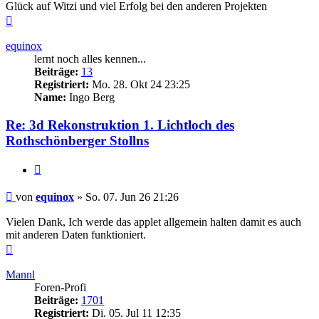
Glück auf Witzi und viel Erfolg bei den anderen Projekten
Nach
oben
equinox
lernt noch alles kennen...
Beiträge:
13
Registriert:
Mo. 28. Okt 24 23:25
Name:
Ingo Berg
Re: 3d Rekonstruktion 1. Lichtloch des
Rothschönberger Stollns
Zitieren
Beitrag
von
equinox
»
So. 07. Jun 26 21:26
Vielen Dank, Ich werde das applet allgemein halten damit es auch
mit anderen Daten funktioniert.
Nach
oben
Mannl
Foren-Profi
Beiträge:
1701
Registriert:
Di. 05. Jul 11 12:35