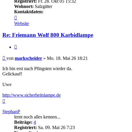
Registriert:
Fr. 28. Okt 05 15:32
Wohnort:
Salzgitter
Kontaktdaten:
Kontaktdaten
von
Website
markscheider
Re: Friemann Wolf 800 Karbidlampe
Zitieren
Beitrag
von
markscheider
»
Mo. 18. Mai 26 18:21
Ich bin erst nach Pfingsten wieder da.
Gelickauf!
Uwe
http://www.sicherheitslampe.de
Nach
oben
StephanP
lernt noch alles kennen...
Beiträge:
4
Registriert:
Sa. 09. Mai 26 7:23