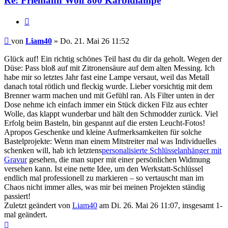
Re: Friemann Wolf 800 Karbidlampe
Zitieren
Beitrag
von
Liam40
»
Do. 21. Mai 26 11:52
Glück auf! Ein richtig schönes Teil hast du dir da geholt. Wegen der
Düse: Pass bloß auf mit Zitronensäure auf dem alten Messing. Ich
habe mir so letztes Jahr fast eine Lampe versaut, weil das Metall
danach total rötlich und fleckig wurde. Lieber vorsichtig mit dem
Brenner warm machen und mit Gefühl ran. Als Filter unten in der
Dose nehme ich einfach immer ein Stück dicken Filz aus echter
Wolle, das klappt wunderbar und hält den Schmodder zurück. Viel
Erfolg beim Basteln, bin gespannt auf die ersten Leucht-Fotos!
Apropos Geschenke und kleine Aufmerksamkeiten für solche
Bastelprojekte: Wenn man einem Mitstreiter mal was Individuelles
schenken will, hab ich letztens
personalisierte Schlüsselanhänger mit
Gravur
gesehen, die man super mit einer persönlichen Widmung
versehen kann. Ist eine nette Idee, um den Werkstatt-Schlüssel
endlich mal professionell zu markieren – so vertauscht man im
Chaos nicht immer alles, was mir bei meinen Projekten ständig
passiert!
Zuletzt geändert von
Liam40
am Di. 26. Mai 26 11:07, insgesamt 1-
mal geändert.
Nach