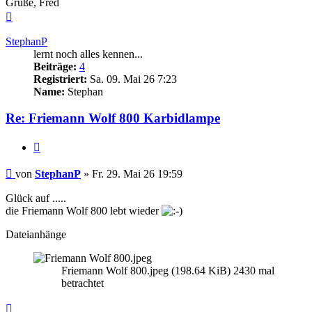
Grüße, Fred
Nach
oben
StephanP
lernt noch alles kennen...
Beiträge:
4
Registriert:
Sa. 09. Mai 26 7:23
Name:
Stephan
Re: Friemann Wolf 800 Karbidlampe
Zitieren
Beitrag
von
StephanP
»
Fr. 29. Mai 26 19:59
Glück auf .....
die Friemann Wolf 800 lebt wieder
Dateianhänge
Friemann Wolf 800.jpeg (198.64 KiB) 2430 mal
betrachtet
Nach