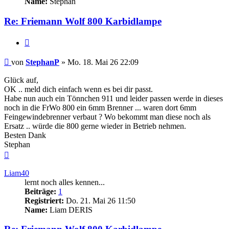
Name:
Stephan
Re: Friemann Wolf 800 Karbidlampe
Zitieren
Beitrag
von
StephanP
»
Mo. 18. Mai 26 22:09
Glück auf,
OK .. meld dich einfach wenn es bei dir passt.
Habe nun auch ein Tönnchen 911 und leider passen werde in dieses
noch in die FrWo 800 ein 6mm Brenner ... waren dort 6mm
Feingewindebrenner verbaut ? Wo bekommt man diese noch als
Ersatz .. würde die 800 gerne wieder in Betrieb nehmen.
Besten Dank
Stephan
Nach
oben
Liam40
lernt noch alles kennen...
Beiträge:
1
Registriert:
Do. 21. Mai 26 11:50
Name:
Liam DERIS