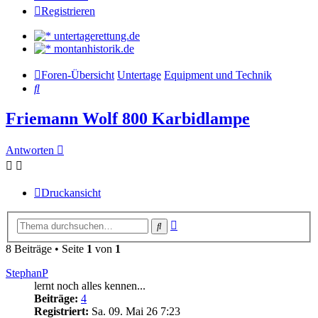
Registrieren
untertagerettung.de
montanhistorik.de
Foren-Übersicht
Untertage
Equipment und Technik
Suche
Friemann Wolf 800 Karbidlampe
Antworten
Druckansicht
Erweiterte
Suche
Suche
8 Beiträge • Seite
1
von
1
StephanP
lernt noch alles kennen...
Beiträge:
4
Registriert:
Sa. 09. Mai 26 7:23