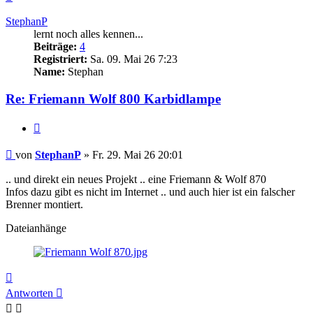
oben
StephanP
lernt noch alles kennen...
Beiträge:
4
Registriert:
Sa. 09. Mai 26 7:23
Name:
Stephan
Re: Friemann Wolf 800 Karbidlampe
Zitieren
Beitrag
von
StephanP
»
Fr. 29. Mai 26 20:01
.. und direkt ein neues Projekt .. eine Friemann & Wolf 870
Infos dazu gibt es nicht im Internet .. und auch hier ist ein falscher
Brenner montiert.
Dateianhänge
Nach
oben
Antworten