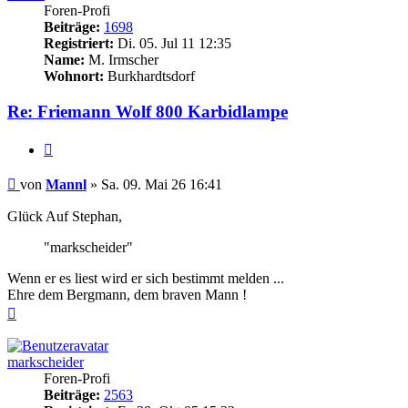
Foren-Profi
Beiträge:
1698
Registriert:
Di. 05. Jul 11 12:35
Name:
M. Irmscher
Wohnort:
Burkhardtsdorf
Re: Friemann Wolf 800 Karbidlampe
Zitieren
Beitrag
von
Mannl
»
Sa. 09. Mai 26 16:41
Glück Auf Stephan,
"markscheider"
Wenn er es liest wird er sich bestimmt melden ...
Ehre dem Bergmann, dem braven Mann !
Nach
oben
markscheider
Foren-Profi
Beiträge:
2563