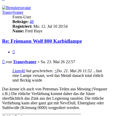
oben
Transylvaner
Foren-User
Beiträge:
48
Registriert:
Mo. 12. Jul 10 20:54
Name:
Fred Haye
Re: Friemann Wolf 800 Karbidlampe
Zitieren
Beitrag
von
Transylvaner
»
Sa. 23. Mai 26 22:57
Liam40
hat geschrieben:
↑
Do. 21. Mai 26 11:52
...fast
eine Lampe versaut, weil das Metall danach total rötlich
und fleckig wurde
Das kenne ich auch von Petromax-Teilen aus Messing (Vergaser
z.B.) Die rötliche Verfärbung kommt daher das die Säure
oberflächlich das Zink aus der Legierung rauslöst. Die rötliche
Verfärbung kann aber ganz gut mit NevrDull, Elsterglanz oder
Stahlwolle (Körnung 0000) wegpoliert werden.
______________________________________