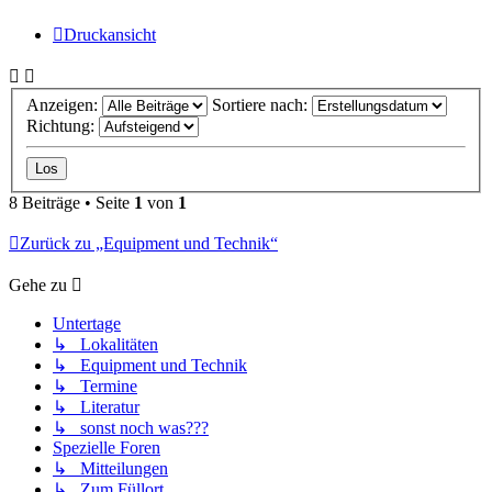
Druckansicht
Anzeigen:
Sortiere nach:
Richtung:
8 Beiträge • Seite
1
von
1
Zurück zu „Equipment und Technik“
Gehe zu
Untertage
↳ Lokalitäten
↳ Equipment und Technik
↳ Termine
↳ Literatur
↳ sonst noch was???
Spezielle Foren
↳ Mitteilungen
↳ Zum Füllort