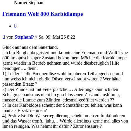
Name:
Stephan
Friemann Wolf 800 Karbidlampe
Zitieren
Beitrag
von
StephanP
»
Sa. 09. Mai 26 8:22
Glück auf aus dem Sauerland,
ich bin Bergbaubegeistert und konnte eine Friemann und Wolf Type
800 im optisch super Zustand bekommen. Möchte die Karbidlampe
gerne wieder in Betrieb nehmen und würde diesbezüglich Hilfe
benötigen…. denn:
1) Leider ist die Brennerdüse wohl im oberen Teil abgerissen und
nun weiss ich nicht ob die Düsen verschraubt waren ? Wer hätte
passenden Ersatz ?
2) Der Zünder ist mit Feuerplättche … Allerdings kann ich den
Schlagmechanismus nicht im geschlossenen Zustand ausführen,
musste die Lampe zum Zünden jedesmal geöffnet werden ??
3) In der Karbiddose scheint der Schutzfilter zu fehlen, was kann
man als Ersatz nehmen?
4) Positiv ist: Die Wasserregulierung scheint noch zu funktionieren
und das Wasser tropft.. juhu… Würde allerdings gerne mal alles von
Innen reinigen. Was nehmt ihr dafür ? Zitronensäure ?