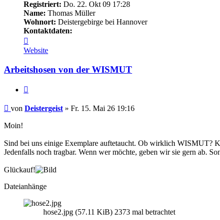
Registriert:
Do. 22. Okt 09 17:28
Name:
Thomas Müller
Wohnort:
Deistergebirge bei Hannover
Kontaktdaten:
Kontaktdaten
von
Website
Deistergeist
Arbeitshosen von der WISMUT
Zitieren
Beitrag
von
Deistergeist
»
Fr. 15. Mai 26 19:16
Moin!
Sind bei uns einige Exemplare auftetaucht. Ob wirklich WISMUT? 
Jedenfalls noch tragbar. Wenn wer möchte, geben wir sie gern ab. Son
Glückauf!
Dateianhänge
hose2.jpg (57.11 KiB) 2373 mal betrachtet