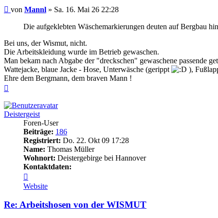
Beitrag
von
Mannl
»
Sa. 16. Mai 26 22:28
Die aufgeklebten Wäschemarkierungen deuten auf Bergbau hin,
Bei uns, der Wismut, nicht.
Die Arbeitskleidung wurde im Betrieb gewaschen.
Man bekam nach Abgabe der "dreckschen" gewaschene passende geta
Wattejacke, blaue Jacke - Hose, Unterwäsche (gerippt
), Fußlap
Ehre dem Bergmann, dem braven Mann !
Nach
oben
Deistergeist
Foren-User
Beiträge:
186
Registriert:
Do. 22. Okt 09 17:28
Name:
Thomas Müller
Wohnort:
Deistergebirge bei Hannover
Kontaktdaten:
Kontaktdaten
von
Website
Deistergeist
Re: Arbeitshosen von der WISMUT