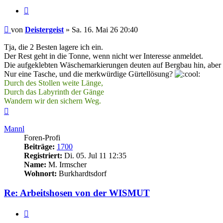
Zitieren
Beitrag
von
Deistergeist
»
Sa. 16. Mai 26 20:40
Tja, die 2 Besten lagere ich ein.
Der Rest geht in die Tonne, wenn nicht wer Interesse anmeldet.
Die aufgeklebten Wäschemarkierungen deuten auf Bergbau hin, aber 
Nur eine Tasche, und die merkwürdige Gürtellösung?
Durch des Stollen weite Länge,
Durch das Labyrinth der Gänge
Wandern wir den sichern Weg.
Nach
oben
Mannl
Foren-Profi
Beiträge:
1700
Registriert:
Di. 05. Jul 11 12:35
Name:
M. Irmscher
Wohnort:
Burkhardtsdorf
Re: Arbeitshosen von der WISMUT
Zitieren