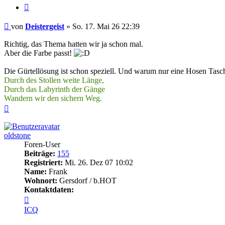
Zitieren
Beitrag
von
Deistergeist
»
So. 17. Mai 26 22:39
Richtig, das Thema hatten wir ja schon mal.
Aber die Farbe passt!
Die Gürtellösung ist schon speziell. Und warum nur eine Hosen Tasc
Durch des Stollen weite Länge,
Durch das Labyrinth der Gänge
Wandern wir den sichern Weg.
Nach
oben
oldstone
Foren-User
Beiträge:
155
Registriert:
Mi. 26. Dez 07 10:02
Name:
Frank
Wohnort:
Gersdorf / b.HOT
Kontaktdaten:
Kontaktdaten
von
ICQ
oldstone