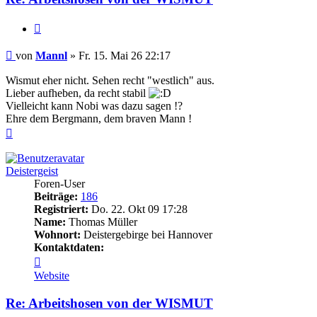
Zitieren
Beitrag
von
Mannl
»
Fr. 15. Mai 26 22:17
Wismut eher nicht. Sehen recht "westlich" aus.
Lieber aufheben, da recht stabil
Vielleicht kann Nobi was dazu sagen !?
Ehre dem Bergmann, dem braven Mann !
Nach
oben
Deistergeist
Foren-User
Beiträge:
186
Registriert:
Do. 22. Okt 09 17:28
Name:
Thomas Müller
Wohnort:
Deistergebirge bei Hannover
Kontaktdaten:
Kontaktdaten
von
Website
Deistergeist
Re: Arbeitshosen von der WISMUT