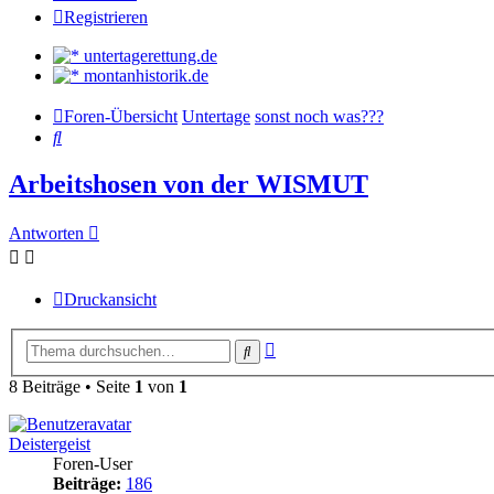
Registrieren
untertagerettung.de
montanhistorik.de
Foren-Übersicht
Untertage
sonst noch was???
Suche
Arbeitshosen von der WISMUT
Antworten
Druckansicht
Erweiterte
Suche
Suche
8 Beiträge • Seite
1
von
1
Deistergeist
Foren-User
Beiträge:
186