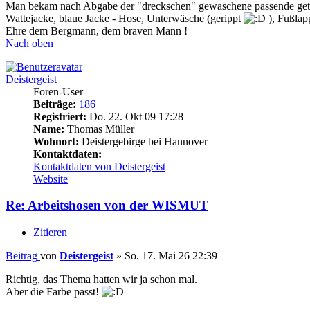
Man bekam nach Abgabe der "dreckschen" gewaschene passende geta
Wattejacke, blaue Jacke - Hose, Unterwäsche (gerippt
), Fußlap
Ehre dem Bergmann, dem braven Mann !
Nach oben
Deistergeist
Foren-User
Beiträge:
186
Registriert:
Do. 22. Okt 09 17:28
Name:
Thomas Müller
Wohnort:
Deistergebirge bei Hannover
Kontaktdaten:
Kontaktdaten von Deistergeist
Website
Re: Arbeitshosen von der WISMUT
Zitieren
Beitrag
von
Deistergeist
»
So. 17. Mai 26 22:39
Richtig, das Thema hatten wir ja schon mal.
Aber die Farbe passt!