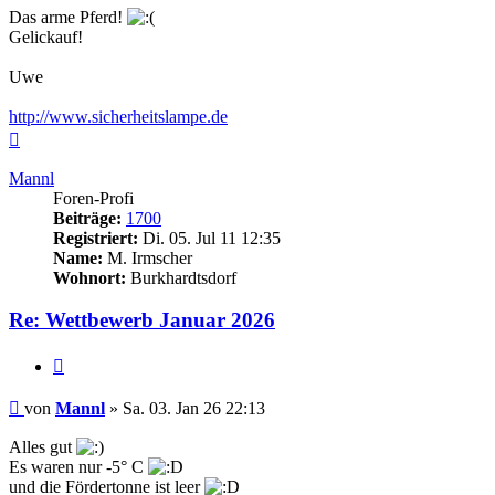
Das arme Pferd!
Gelickauf!
Uwe
http://www.sicherheitslampe.de
Nach
oben
Mannl
Foren-Profi
Beiträge:
1700
Registriert:
Di. 05. Jul 11 12:35
Name:
M. Irmscher
Wohnort:
Burkhardtsdorf
Re: Wettbewerb Januar 2026
Zitieren
Beitrag
von
Mannl
»
Sa. 03. Jan 26 22:13
Alles gut
Es waren nur -5° C
und die Fördertonne ist leer