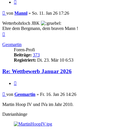
Zitieren
Beitrag
von
Mannl
»
So. 11. Jan 26 17:26
Wetterbohrloch JBK
Ehre dem Bergmann, dem braven Mann !
Nach
oben
Geomartin
Foren-Profi
Beiträge:
373
Registriert:
Di. 23. Mär 10 6:53
Re: Wettbewerb Januar 2026
Zitieren
Beitrag
von
Geomartin
»
Fr. 16. Jan 26 14:26
Martin Hoop IV und IVa im Jahr 2010.
Dateianhänge