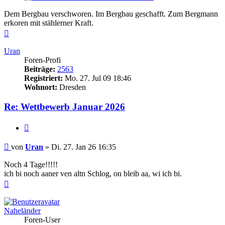
Dem Bergbau verschworen. Im Bergbau geschafft. Zum Bergmann
erkoren mit stählerner Kraft.
Nach
oben
Uran
Foren-Profi
Beiträge:
2563
Registriert:
Mo. 27. Jul 09 18:46
Wohnort:
Dresden
Re: Wettbewerb Januar 2026
Zitieren
Beitrag
von
Uran
»
Di. 27. Jan 26 16:35
Noch 4 Tage!!!!!
ich bi noch aaner ven altn Schlog, on bleib aa, wi ich bi.
Nach
oben
Naheländer
Foren-User