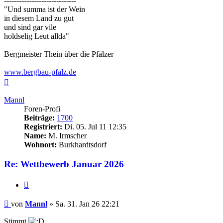
-----------------------------
"Und summa ist der Wein
in diesem Land zu gut
und sind gar vile
holdselig Leut allda"
Bergmeister Thein über die Pfälzer
www.bergbau-pfalz.de
Nach
oben
Mannl
Foren-Profi
Beiträge:
1700
Registriert:
Di. 05. Jul 11 12:35
Name:
M. Irmscher
Wohnort:
Burkhardtsdorf
Re: Wettbewerb Januar 2026
Zitieren
Beitrag
von
Mannl
»
Sa. 31. Jan 26 22:21
Stimmt