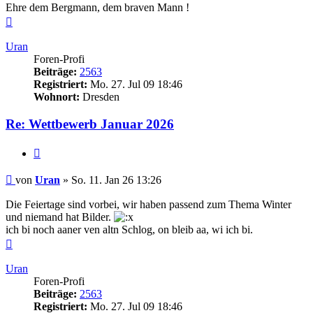
Ehre dem Bergmann, dem braven Mann !
Nach
oben
Uran
Foren-Profi
Beiträge:
2563
Registriert:
Mo. 27. Jul 09 18:46
Wohnort:
Dresden
Re: Wettbewerb Januar 2026
Zitieren
Beitrag
von
Uran
»
So. 11. Jan 26 13:26
Die Feiertage sind vorbei, wir haben passend zum Thema Winter
und niemand hat Bilder.
ich bi noch aaner ven altn Schlog, on bleib aa, wi ich bi.
Nach
oben
Uran
Foren-Profi
Beiträge:
2563
Registriert:
Mo. 27. Jul 09 18:46