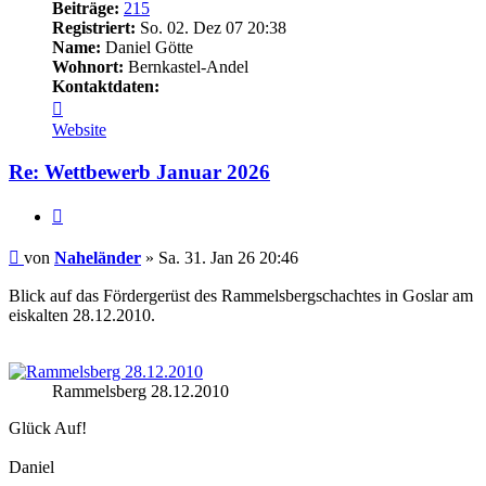
Beiträge:
215
Registriert:
So. 02. Dez 07 20:38
Name:
Daniel Götte
Wohnort:
Bernkastel-Andel
Kontaktdaten:
Kontaktdaten
von
Website
Naheländer
Re: Wettbewerb Januar 2026
Zitieren
Beitrag
von
Naheländer
»
Sa. 31. Jan 26 20:46
Blick auf das Fördergerüst des Rammelsbergschachtes in Goslar am
eiskalten 28.12.2010.
Rammelsberg 28.12.2010
Glück Auf!
Daniel