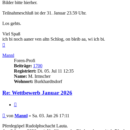
Bilder bitte hierher.
Teilnahmeschluß ist der 31. Januar 23.59 Uhr.
Los gehts.
Viel Spaß
ich bi noch aaner ven altn Schlog, on bleib aa, wi ich bi.
Nach
oben
Mannl
Foren-Profi
Beiträge:
1700
Registriert:
Di. 05. Jul 11 12:35
Name:
M. Irmscher
Wohnort:
Burkhardtsdorf
Re: Wettbewerb Januar 2026
Zitieren
Beitrag
von
Mannl
»
Sa. 03. Jan 26 17:11
Pferdegöpel Rudolphschacht Lauta.