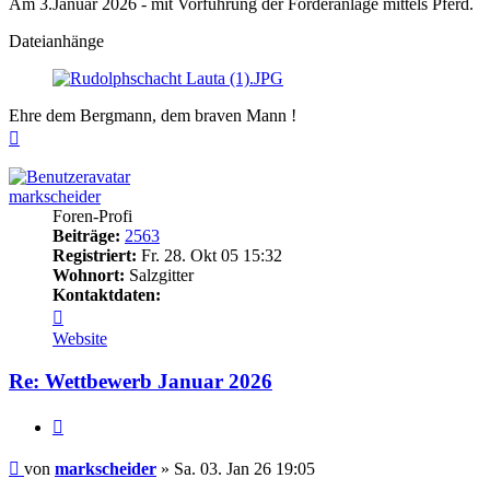
Am 3.Januar 2026 - mit Vorführung der Förderanlage mittels Pferd.
Dateianhänge
Ehre dem Bergmann, dem braven Mann !
Nach
oben
markscheider
Foren-Profi
Beiträge:
2563
Registriert:
Fr. 28. Okt 05 15:32
Wohnort:
Salzgitter
Kontaktdaten:
Kontaktdaten
von
Website
markscheider
Re: Wettbewerb Januar 2026
Zitieren
Beitrag
von
markscheider
»
Sa. 03. Jan 26 19:05