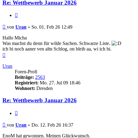
Re: Wettbewerb Januar 2026
Zitieren
Beitrag
von
Uran
»
So. 01. Feb 26 12:49
Hallo Micha
Was machst du denn für wilde Sachen. Schwarze Liste.
ich bi noch aaner ven altn Schlog, on bleib aa, wi ich bi.
Nach
oben
Uran
Foren-Profi
Beiträge:
2563
Registriert:
Mo. 27. Jul 09 18:46
Wohnort:
Dresden
Re: Wettbewerb Januar 2026
Zitieren
Beitrag
von
Uran
»
Do. 12. Feb 26 16:37
EnoM hat gewonnen. Meinen Glückwunsch.