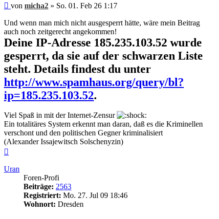
Beitrag
von
micha2
»
So. 01. Feb 26 1:17
Und wenn man mich nicht ausgesperrt hätte, wäre mein Beitrag
auch noch zeitgerecht angekommen!
Deine IP-Adresse 185.235.103.52 wurde
gesperrt, da sie auf der schwarzen Liste
steht. Details findest du unter
http://www.spamhaus.org/query/bl?
ip=185.235.103.52
.
Viel Spaß in mit der Internet-Zensur
Ein totalitäres System erkennt man daran, daß es die Kriminellen
verschont und den politischen Gegner kriminalisiert
(Alexander Issajewitsch Solschenyzin)
Nach
oben
Uran
Foren-Profi
Beiträge:
2563
Registriert:
Mo. 27. Jul 09 18:46
Wohnort:
Dresden