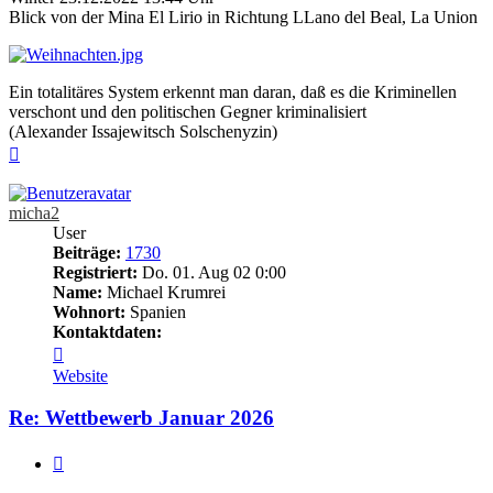
Blick von der Mina El Lirio in Richtung LLano del Beal, La Union
Ein totalitäres System erkennt man daran, daß es die Kriminellen
verschont und den politischen Gegner kriminalisiert
(Alexander Issajewitsch Solschenyzin)
Nach
oben
micha2
User
Beiträge:
1730
Registriert:
Do. 01. Aug 02 0:00
Name:
Michael Krumrei
Wohnort:
Spanien
Kontaktdaten:
Kontaktdaten
von
Website
micha2
Re: Wettbewerb Januar 2026
Zitieren