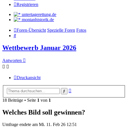
Registrieren
untertagerettung.de
montanhistorik.de
Foren-Übersicht
Spezielle Foren
Fotos
Suche
Wettbewerb Januar 2026
Antworten
Druckansicht
Erweiterte
Suche
Suche
18 Beiträge • Seite
1
von
1
Welches Bild soll gewinnen?
Umfrage endete am Mi. 11. Feb 26 12:51