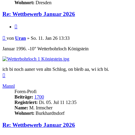
Wohnort:
Dresden
Re: Wettbewerb Januar 2026
Zitieren
Beitrag
von
Uran
»
So. 11. Jan 26 13:33
Januar 1996. -10° Wetterbohrloch Königstein
ich bi noch aaner ven altn Schlog, on bleib aa, wi ich bi.
Nach
oben
Mannl
Foren-Profi
Beiträge:
1700
Registriert:
Di. 05. Jul 11 12:35
Name:
M. Irmscher
Wohnort:
Burkhardtsdorf
Re: Wettbewerb Januar 2026