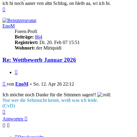
ich bi noch aaner ven altn Schlog, on bleib aa, wi ich bi.
Nach
oben
EnoM
Foren-Profi
Beiträge:
864
Registriert:
Di. 20. Feb 07 15:51
Wohnort:
der Miriquidi
Re: Wettbewerb Januar 2026
Zitieren
Beitrag
von
EnoM
»
So. 12. Apr 26 22:12
Ich möchte noch Danke für die Stimmen sagen!!
Nur wer die Sehnsucht kennt, weiß was ich leide.
(CvD)
Nach
oben
Antworten