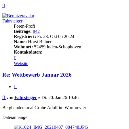
Nach
oben
Fahrsteiger
Foren-Profi
Beiträge:
842
Registriert:
Fr. 28. Okt 05 20:24
Name:
Horst Bittner
Wohnort:
52459 Inden-Schophoven
Kontaktdaten:
Kontaktdaten
von
Website
Fahrsteiger
Re: Wettbewerb Januar 2026
Zitieren
Beitrag
von
Fahrsteiger
»
Di. 20. Jan 26 10:46
Bergbaudenkmal Grube Adolf im Wurmrevier
Dateianhänge