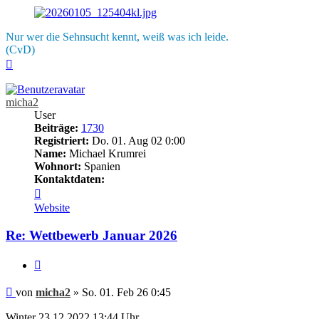
Nur wer die Sehnsucht kennt, weiß was ich leide.
(CvD)
Nach
oben
micha2
User
Beiträge:
1730
Registriert:
Do. 01. Aug 02 0:00
Name:
Michael Krumrei
Wohnort:
Spanien
Kontaktdaten:
Kontaktdaten
von
Website
micha2
Re: Wettbewerb Januar 2026
Zitieren
Beitrag
von
micha2
»
So. 01. Feb 26 0:45
Winter 23.12.2022 13:44 Uhr