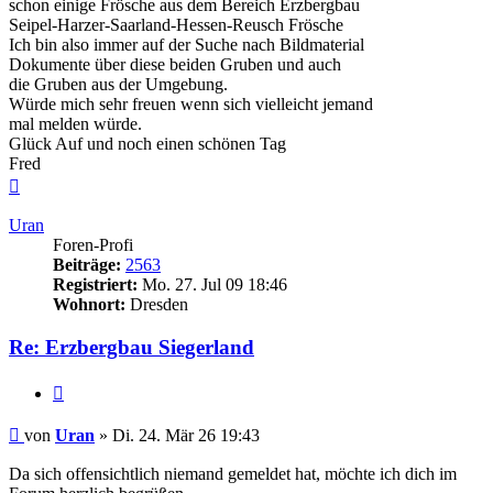
schon einige Frösche aus dem Bereich Erzbergbau
Seipel-Harzer-Saarland-Hessen-Reusch Frösche
Ich bin also immer auf der Suche nach Bildmaterial
Dokumente über diese beiden Gruben und auch
die Gruben aus der Umgebung.
Würde mich sehr freuen wenn sich vielleicht jemand
mal melden würde.
Glück Auf und noch einen schönen Tag
Fred
Nach
oben
Uran
Foren-Profi
Beiträge:
2563
Registriert:
Mo. 27. Jul 09 18:46
Wohnort:
Dresden
Re: Erzbergbau Siegerland
Zitieren
Beitrag
von
Uran
»
Di. 24. Mär 26 19:43
Da sich offensichtlich niemand gemeldet hat, möchte ich dich im