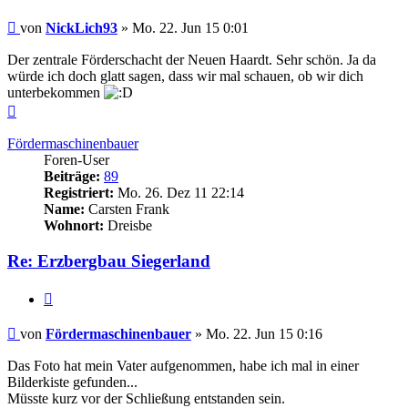
Beitrag
von
NickLich93
»
Mo. 22. Jun 15 0:01
Der zentrale Förderschacht der Neuen Haardt. Sehr schön. Ja da
würde ich doch glatt sagen, dass wir mal schauen, ob wir dich
unterbekommen
Nach
oben
Fördermaschinenbauer
Foren-User
Beiträge:
89
Registriert:
Mo. 26. Dez 11 22:14
Name:
Carsten Frank
Wohnort:
Dreisbe
Re: Erzbergbau Siegerland
Zitieren
Beitrag
von
Fördermaschinenbauer
»
Mo. 22. Jun 15 0:16
Das Foto hat mein Vater aufgenommen, habe ich mal in einer
Bilderkiste gefunden...
Müsste kurz vor der Schließung entstanden sein.