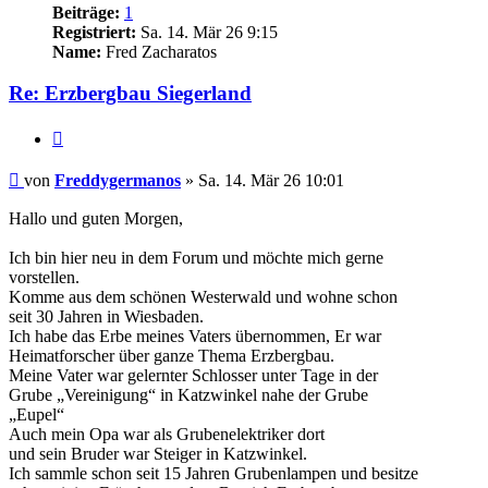
Beiträge:
1
Registriert:
Sa. 14. Mär 26 9:15
Name:
Fred Zacharatos
Re: Erzbergbau Siegerland
Zitieren
Beitrag
von
Freddygermanos
»
Sa. 14. Mär 26 10:01
Hallo und guten Morgen,
Ich bin hier neu in dem Forum und möchte mich gerne
vorstellen.
Komme aus dem schönen Westerwald und wohne schon
seit 30 Jahren in Wiesbaden.
Ich habe das Erbe meines Vaters übernommen, Er war
Heimatforscher über ganze Thema Erzbergbau.
Meine Vater war gelernter Schlosser unter Tage in der
Grube „Vereinigung“ in Katzwinkel nahe der Grube
„Eupel“
Auch mein Opa war als Grubenelektriker dort
und sein Bruder war Steiger in Katzwinkel.
Ich sammle schon seit 15 Jahren Grubenlampen und besitze