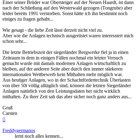
Einer seiner Brüder war Obersteiger auf der Neuen Haardt, ist dann
nach der Schließung auf den Westerwald gezogen (Tongrube) aber
leider bereits 1991 verstorben. Sonst hätte ich ihn bestimmt noch
einiges zu fragen gehabt...
Wie gesagt - die liebe Zeit lässt derzeit nicht viel zu.
Aber wie die Anlagen technisch ausgerüstet waren interessiert mich
schon sehr...
Die letzte Betriebszeit der siegerländer Bergwerke fiel ja in einen
Zeitraum in dem in einigen Fällen nochmal ein letzter Versuch
gemacht wurde mit damals modernen Anlagen wirtschaftlich zu
bleiben, auf der anderen Seite aber durch den immer stärkeren
internationalen Wettbewerb kein Mithalten mehr möglich war.
Aus heutiger Anlagen, wo in der Schachtfördertechnik Überlasten
von über 50t völlig alltäglich sind, können die letzten Siegerländer
Anlagen natürlich von den Leistungsdaten her nicht wirklich
mithalten. Zu ihrer Zeit sah das aber sicher noch ganz anders aus...
Gruß
Carsten
Nach
oben
Freddygermanos
lernt noch alles kennen...