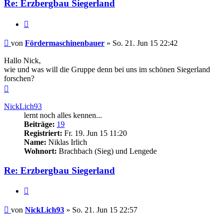
Re: Erzbergbau Siegerland
Zitieren
Beitrag
von
Fördermaschinenbauer
»
So. 21. Jun 15 22:42
Hallo Nick,
wie und was will die Gruppe denn bei uns im schönen Siegerland
forschen?
Nach
oben
NickLich93
lernt noch alles kennen...
Beiträge:
19
Registriert:
Fr. 19. Jun 15 11:20
Name:
Niklas Irlich
Wohnort:
Brachbach (Sieg) und Lengede
Re: Erzbergbau Siegerland
Zitieren
Beitrag
von
NickLich93
»
So. 21. Jun 15 22:57