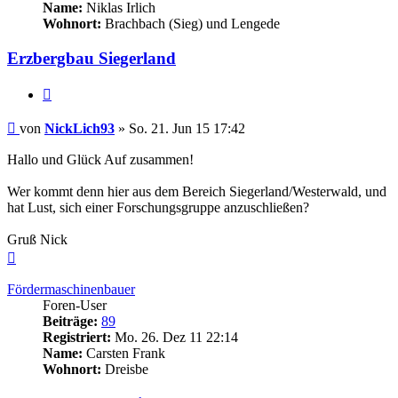
Name:
Niklas Irlich
Wohnort:
Brachbach (Sieg) und Lengede
Erzbergbau Siegerland
Zitieren
Beitrag
von
NickLich93
»
So. 21. Jun 15 17:42
Hallo und Glück Auf zusammen!
Wer kommt denn hier aus dem Bereich Siegerland/Westerwald, und
hat Lust, sich einer Forschungsgruppe anzuschließen?
Gruß Nick
Nach
oben
Fördermaschinenbauer
Foren-User
Beiträge:
89
Registriert:
Mo. 26. Dez 11 22:14
Name:
Carsten Frank
Wohnort:
Dreisbe