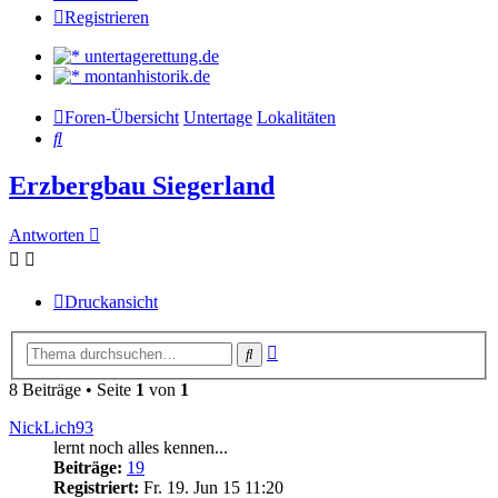
Registrieren
untertagerettung.de
montanhistorik.de
Foren-Übersicht
Untertage
Lokalitäten
Suche
Erzbergbau Siegerland
Antworten
Druckansicht
Erweiterte
Suche
Suche
8 Beiträge • Seite
1
von
1
NickLich93
lernt noch alles kennen...
Beiträge:
19
Registriert:
Fr. 19. Jun 15 11:20