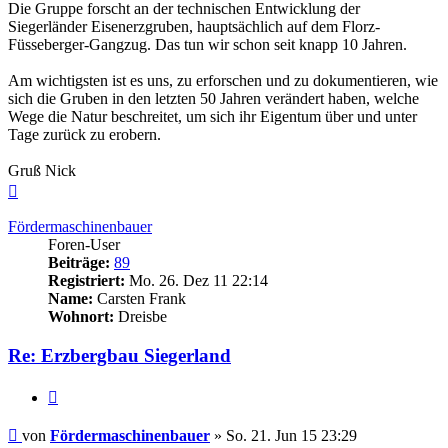
Die Gruppe forscht an der technischen Entwicklung der
Siegerländer Eisenerzgruben, hauptsächlich auf dem Florz-
Füsseberger-Gangzug. Das tun wir schon seit knapp 10 Jahren.
Am wichtigsten ist es uns, zu erforschen und zu dokumentieren, wie
sich die Gruben in den letzten 50 Jahren verändert haben, welche
Wege die Natur beschreitet, um sich ihr Eigentum über und unter
Tage zurück zu erobern.
Gruß Nick
Nach
oben
Fördermaschinenbauer
Foren-User
Beiträge:
89
Registriert:
Mo. 26. Dez 11 22:14
Name:
Carsten Frank
Wohnort:
Dreisbe
Re: Erzbergbau Siegerland
Zitieren
Beitrag
von
Fördermaschinenbauer
»
So. 21. Jun 15 23:29