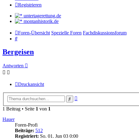
Registrieren
untertagerettung.de
montanhistorik.de
Foren-Übersicht
Spezielle Foren
Fachdiskussionsforum
Suche
Bergeisen
Antworten
Druckansicht
Erweiterte
Suche
Suche
1 Beitrag • Seite
1
von
1
Hauer
Foren-Profi
Beiträge:
512
Registriert:
So. 01. Jun 03 0:00