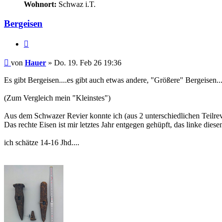
Wohnort:
Schwaz i.T.
Bergeisen
Zitieren
Beitrag
von
Hauer
»
Do. 19. Feb 26 19:36
Es gibt Bergeisen....es gibt auch etwas andere, "Größere" Bergeisen..
(Zum Vergleich mein "Kleinstes")
Aus dem Schwazer Revier konnte ich (aus 2 unterschiedlichen Teilrev
Das rechte Eisen ist mir letztes Jahr entgegen gehüpft, das linke die
ich schätze 14-16 Jhd....