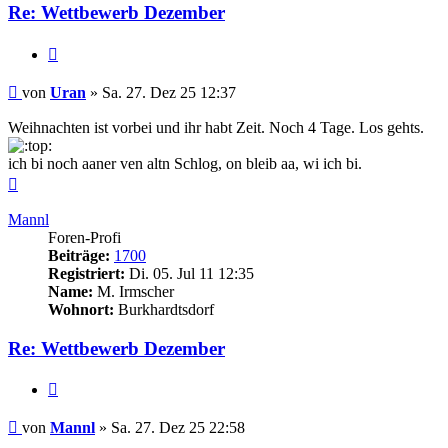
Re: Wettbewerb Dezember
Zitieren
Beitrag
von
Uran
»
Sa. 27. Dez 25 12:37
Weihnachten ist vorbei und ihr habt Zeit. Noch 4 Tage. Los gehts.
ich bi noch aaner ven altn Schlog, on bleib aa, wi ich bi.
Nach
oben
Mannl
Foren-Profi
Beiträge:
1700
Registriert:
Di. 05. Jul 11 12:35
Name:
M. Irmscher
Wohnort:
Burkhardtsdorf
Re: Wettbewerb Dezember
Zitieren
Beitrag
von
Mannl
»
Sa. 27. Dez 25 22:58