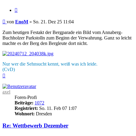
Zitieren
Beitrag
von
EnoM
»
So. 21. Dez 25 11:04
Zum heutigen Festakt der Bergparade ein Bild vom Annaberg-
Buchholzer Parkstolln zum Beginn der Verwahrung. Ganz so leicht
machte es der Berg den Bergleute dort nicht.
Nur wer die Sehnsucht kennt, weiß was ich leide.
(CvD)
Nach
oben
axel
Foren-Profi
Beiträge:
1072
Registriert:
So. 11. Feb 07 1:07
Wohnort:
Dresden
Re: Wettbewerb Dezember