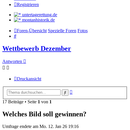
Registrieren
untertagerettung.de
montanhistorik.de
Foren-Übersicht
Spezielle Foren
Fotos
Suche
Wettbewerb Dezember
Antworten
Druckansicht
Erweiterte
Suche
Suche
17 Beiträge • Seite
1
von
1
Welches Bild soll gewinnen?
Umfrage endete am Mo. 12. Jan 26 19:16