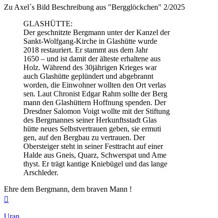
Zu Axel´s Bild Beschreibung aus "Bergglöckchen" 2/2025
GLASHÜTTE:
Der geschnitzte Bergmann unter der Kanzel der
Sankt-Wolfgang-Kirche in Glashütte wurde
2018 restauriert. Er stammt aus dem Jahr
1650 – und ist damit der älteste erhaltene aus
Holz. Während des 30jährigen Krieges war
auch Glashütte geplündert und abgebrannt
worden, die Einwohner wollten den Ort verlas
sen. Laut Chronist Edgar Rahm sollte der Berg
mann den Glashüttern Hoffnung spenden. Der
Dresdner Salomon Voigt wollte mit der Stiftung
des Bergmannes seiner Herkunftsstadt Glas
hütte neues Selbstvertrauen geben, sie ermuti
gen, auf den Bergbau zu vertrauen. Der
Obersteiger steht in seiner Festtracht auf einer
Halde aus Gneis, Quarz, Schwerspat und Ame
thyst. Er trägt kantige Kniebügel und das lange
Arschleder.
Ehre dem Bergmann, dem braven Mann !
Nach
oben
Uran