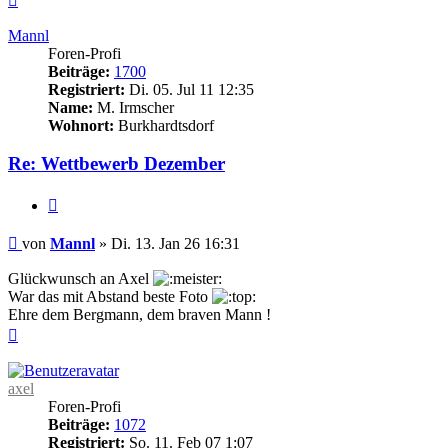
oben
Mannl
Foren-Profi
Beiträge:
1700
Registriert:
Di. 05. Jul 11 12:35
Name:
M. Irmscher
Wohnort:
Burkhardtsdorf
Re: Wettbewerb Dezember
Zitieren
Beitrag
von
Mannl
»
Di. 13. Jan 26 16:31
Glückwunsch an Axel
War das mit Abstand beste Foto
Ehre dem Bergmann, dem braven Mann !
Nach
oben
axel
Foren-Profi
Beiträge:
1072
Registriert:
So. 11. Feb 07 1:07