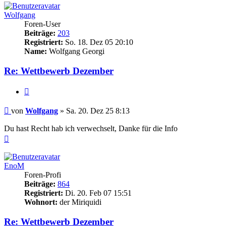
Wolfgang
Foren-User
Beiträge:
203
Registriert:
So. 18. Dez 05 20:10
Name:
Wolfgang Georgi
Re: Wettbewerb Dezember
Zitieren
Beitrag
von
Wolfgang
»
Sa. 20. Dez 25 8:13
Du hast Recht hab ich verwechselt, Danke für die Info
Nach
oben
EnoM
Foren-Profi
Beiträge:
864
Registriert:
Di. 20. Feb 07 15:51
Wohnort:
der Miriquidi
Re: Wettbewerb Dezember