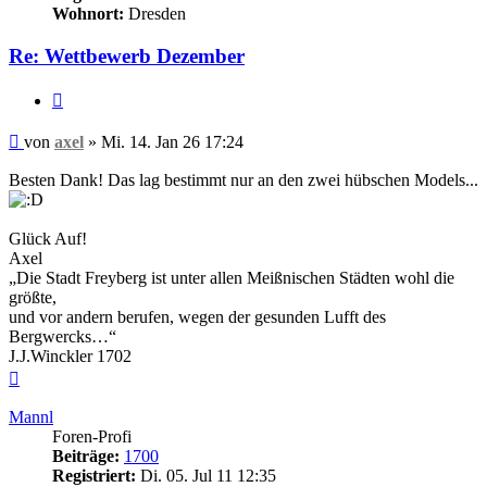
Wohnort:
Dresden
Re: Wettbewerb Dezember
Zitieren
Beitrag
von
axel
»
Mi. 14. Jan 26 17:24
Besten Dank! Das lag bestimmt nur an den zwei hübschen Models...
Glück Auf!
Axel
„Die Stadt Freyberg ist unter allen Meißnischen Städten wohl die
größte,
und vor andern berufen, wegen der gesunden Lufft des
Bergwercks…“
J.J.Winckler 1702
Nach
oben
Mannl
Foren-Profi
Beiträge:
1700
Registriert:
Di. 05. Jul 11 12:35