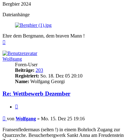
Bergbier 2024
Dateianhänge
Ehre dem Bergmann, dem braven Mann !
Nach
oben
Wolfgang
Foren-User
Beiträge:
203
Registriert:
So. 18. Dez 05 20:10
Name:
Wolfgang Georgi
Re: Wettbewerb Dezember
Zitieren
Beitrag
von
Wolfgang
»
Mo. 15. Dez 25 19:16
Fransenfledermaus (selten !) in einem Bohrloch Zugang zur
Quarzzeche. Besucherbergwerk Sankt Anna am Freudenstein