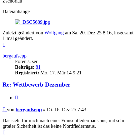
Zschorlau
Dateianhänge
Zuletzt geändert von
Wolfgang
am Sa. 20. Dez 25 8:16, insgesamt
1-mal geändert.
Nach
oben
bergaufsepp
Foren-User
Beiträge:
81
Registriert:
Mo. 17. Mär 14 9:21
Re: Wettbewerb Dezember
Zitieren
Beitrag
von
bergaufsepp
»
Di. 16. Dez 25 7:43
Das sieht für mich nach einer Fransenfledermaus aus, mit sehr
großer Sicherheit ist das keine Nordfledermaus.
Nach
oben