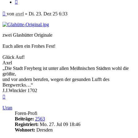
Zitieren
Beitrag
von
axel
»
Di. 23. Dez 25 6:33
zwei Glashütter Originale
Euch allen ein Frohes Fest!
Glück Auf!
Axel
„Die Stadt Freyberg ist unter allen Meißnischen Städten wohl die
größte,
und vor andern berufen, wegen der gesunden Lufft des
Bergwercks…“
J.J.Winckler 1702
Nach
oben
Uran
Foren-Profi
Beiträge:
2563
Registriert:
Mo. 27. Jul 09 18:46
Wohnort:
Dresden