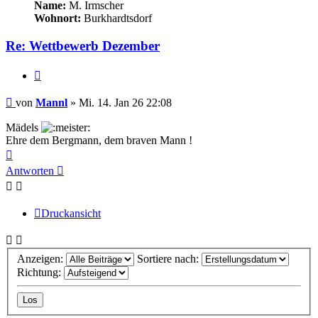
Name:
M. Irmscher
Wohnort:
Burkhardtsdorf
Re: Wettbewerb Dezember
Zitieren
Beitrag
von
Mannl
»
Mi. 14. Jan 26 22:08
Mädels
Ehre dem Bergmann, dem braven Mann !
Nach
oben
Antworten
Druckansicht
Anzeigen:
Sortiere nach:
Richtung: