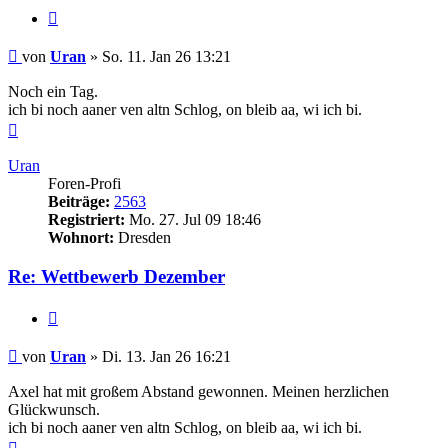
Zitieren
Beitrag
von
Uran
»
So. 11. Jan 26 13:21
Noch ein Tag.
ich bi noch aaner ven altn Schlog, on bleib aa, wi ich bi.
Nach
oben
Uran
Foren-Profi
Beiträge:
2563
Registriert:
Mo. 27. Jul 09 18:46
Wohnort:
Dresden
Re: Wettbewerb Dezember
Zitieren
Beitrag
von
Uran
»
Di. 13. Jan 26 16:21
Axel hat mit großem Abstand gewonnen. Meinen herzlichen
Glückwunsch.
ich bi noch aaner ven altn Schlog, on bleib aa, wi ich bi.
Nach