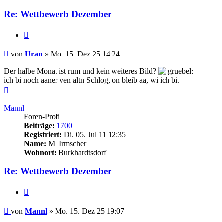
Re: Wettbewerb Dezember
Zitieren
Beitrag
von
Uran
»
Mo. 15. Dez 25 14:24
Der halbe Monat ist rum und kein weiteres Bild?
ich bi noch aaner ven altn Schlog, on bleib aa, wi ich bi.
Nach
oben
Mannl
Foren-Profi
Beiträge:
1700
Registriert:
Di. 05. Jul 11 12:35
Name:
M. Irmscher
Wohnort:
Burkhardtsdorf
Re: Wettbewerb Dezember
Zitieren
Beitrag
von
Mannl
»
Mo. 15. Dez 25 19:07