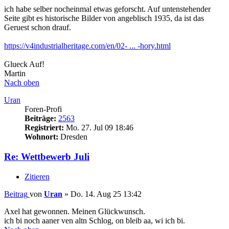
ich habe selber nocheinmal etwas geforscht. Auf untenstehender
Seite gibt es historische Bilder von angeblisch 1935, da ist das
Geruest schon drauf.
https://v4industrialheritage.com/en/02- ... -hory.html
Glueck Auf!
Martin
Nach oben
Uran
Foren-Profi
Beiträge:
2563
Registriert:
Mo. 27. Jul 09 18:46
Wohnort:
Dresden
Re: Wettbewerb Juli
Zitieren
Beitrag
von
Uran
»
Do. 14. Aug 25 13:42
Axel hat gewonnen. Meinen Glückwunsch.
ich bi noch aaner ven altn Schlog, on bleib aa, wi ich bi.