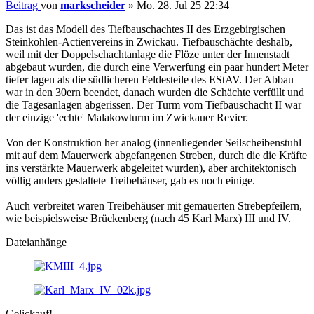
Beitrag
von
markscheider
»
Mo. 28. Jul 25 22:34
Das ist das Modell des Tiefbauschachtes II des Erzgebirgischen
Steinkohlen-Actienvereins in Zwickau. Tiefbauschächte deshalb,
weil mit der Doppelschachtanlage die Flöze unter der Innenstadt
abgebaut wurden, die durch eine Verwerfung ein paar hundert Meter
tiefer lagen als die südlicheren Feldesteile des EStAV. Der Abbau
war in den 30ern beendet, danach wurden die Schächte verfüllt und
die Tagesanlagen abgerissen. Der Turm vom Tiefbauschacht II war
der einzige 'echte' Malakowturm im Zwickauer Revier.
Von der Konstruktion her analog (innenliegender Seilscheibenstuhl
mit auf dem Mauerwerk abgefangenen Streben, durch die die Kräfte
ins verstärkte Mauerwerk abgeleitet wurden), aber architektonisch
völlig anders gestaltete Treibehäuser, gab es noch einige.
Auch verbreitet waren Treibehäuser mit gemauerten Strebepfeilern,
wie beispielsweise Brückenberg (nach 45 Karl Marx) III und IV.
Dateianhänge
Gelickauf!