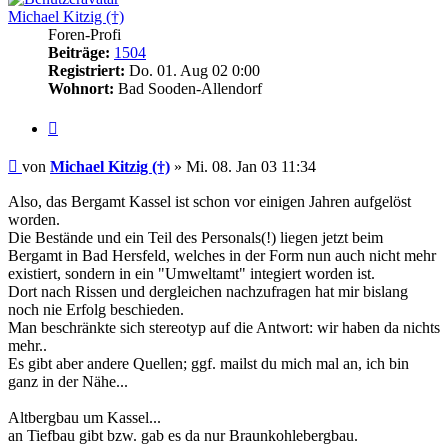
Michael Kitzig (†)
Foren-Profi
Beiträge:
1504
Registriert:
Do. 01. Aug 02 0:00
Wohnort:
Bad Sooden-Allendorf
Zitieren
Beitrag
von
Michael Kitzig (†)
»
Mi. 08. Jan 03 11:34
Also, das Bergamt Kassel ist schon vor einigen Jahren aufgelöst
worden.
Die Bestände und ein Teil des Personals(!) liegen jetzt beim
Bergamt in Bad Hersfeld, welches in der Form nun auch nicht mehr
existiert, sondern in ein "Umweltamt" integiert worden ist.
Dort nach Rissen und dergleichen nachzufragen hat mir bislang
noch nie Erfolg beschieden.
Man beschränkte sich stereotyp auf die Antwort: wir haben da nichts
mehr..
Es gibt aber andere Quellen; ggf. mailst du mich mal an, ich bin
ganz in der Nähe...
Altbergbau um Kassel...
an Tiefbau gibt bzw. gab es da nur Braunkohlebergbau.