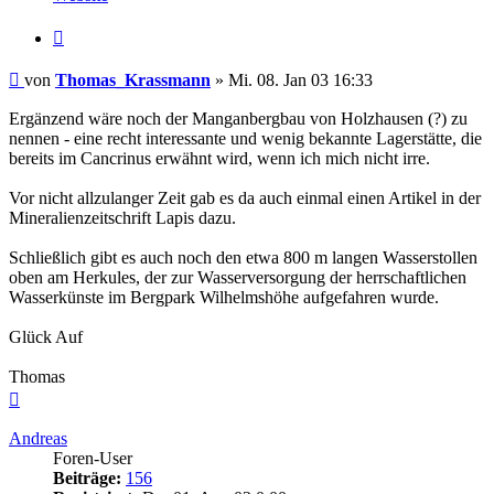
Thomas_Krassmann
Zitieren
Beitrag
von
Thomas_Krassmann
»
Mi. 08. Jan 03 16:33
Ergänzend wäre noch der Manganbergbau von Holzhausen (?) zu
nennen - eine recht interessante und wenig bekannte Lagerstätte, die
bereits im Cancrinus erwähnt wird, wenn ich mich nicht irre.
Vor nicht allzulanger Zeit gab es da auch einmal einen Artikel in der
Mineralienzeitschrift Lapis dazu.
Schließlich gibt es auch noch den etwa 800 m langen Wasserstollen
oben am Herkules, der zur Wasserversorgung der herrschaftlichen
Wasserkünste im Bergpark Wilhelmshöhe aufgefahren wurde.
Glück Auf
Thomas
Nach
oben
Andreas
Foren-User
Beiträge:
156