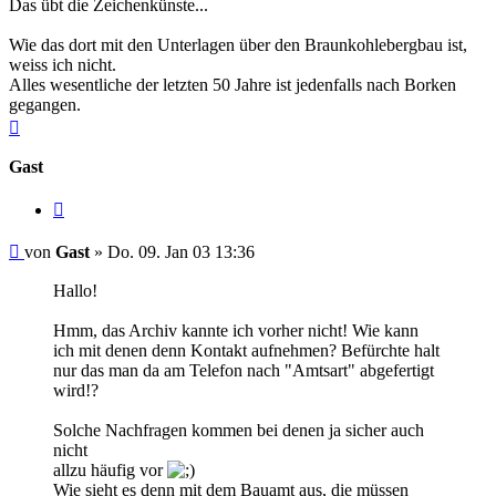
Das übt die Zeichenkünste...
Wie das dort mit den Unterlagen über den Braunkohlebergbau ist,
weiss ich nicht.
Alles wesentliche der letzten 50 Jahre ist jedenfalls nach Borken
gegangen.
Nach
oben
Gast
Zitieren
Beitrag
von
Gast
»
Do. 09. Jan 03 13:36
Hallo!
Hmm, das Archiv kannte ich vorher nicht! Wie kann
ich mit denen denn Kontakt aufnehmen? Befürchte halt
nur das man da am Telefon nach "Amtsart" abgefertigt
wird!?
Solche Nachfragen kommen bei denen ja sicher auch
nicht
allzu häufig vor
Wie sieht es denn mit dem Bauamt aus, die müssen