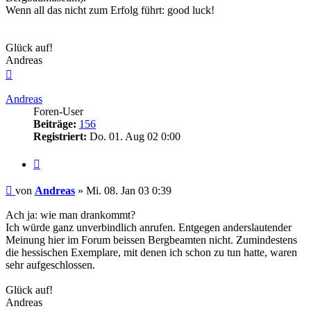
Wenn all das nicht zum Erfolg führt: good luck!
Glück auf!
Andreas
Nach
oben
Andreas
Foren-User
Beiträge:
156
Registriert:
Do. 01. Aug 02 0:00
Zitieren
Beitrag
von
Andreas
»
Mi. 08. Jan 03 0:39
Ach ja: wie man drankommt?
Ich würde ganz unverbindlich anrufen. Entgegen anderslautender
Meinung hier im Forum beissen Bergbeamten nicht. Zumindestens
die hessischen Exemplare, mit denen ich schon zu tun hatte, waren
sehr aufgeschlossen.
Glück auf!
Andreas