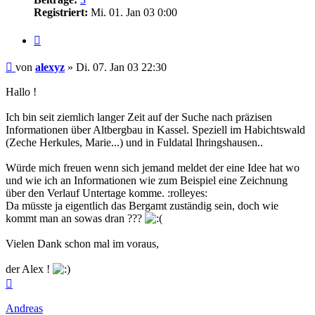
Registriert:
Mi. 01. Jan 03 0:00
Zitieren
Beitrag
von
alexyz
»
Di. 07. Jan 03 22:30
Hallo !
Ich bin seit ziemlich langer Zeit auf der Suche nach präzisen
Informationen über Altbergbau in Kassel. Speziell im Habichtswald
(Zeche Herkules, Marie...) und in Fuldatal Ihringshausen..
Würde mich freuen wenn sich jemand meldet der eine Idee hat wo
und wie ich an Informationen wie zum Beispiel eine Zeichnung
über den Verlauf Untertage komme. :rolleyes:
Da müsste ja eigentlich das Bergamt zuständig sein, doch wie
kommt man an sowas dran ???
Vielen Dank schon mal im voraus,
der Alex !
Nach
oben
Andreas