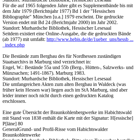
Für die auf 1965 folgenden Jahre gibt es Supplementbände bis mit
dem Jahr 1979 (Berichtsjahr 1977) Bd 1 der "Hessischen
Bibliographie" München [u.a.] 1979 erscheint. Die gedruckte
Version endet mit Bd 24 (Berichtsjahr 2000) im Jahr 2002.
Standort: Murhardsche Bibliothek, Hessischer Lesesaal
Seitdem existiert eine Online-Ausgabe, die die gedruckten Bände
(ab 1977) mit umfaßt:
http://www.hebis.de/de/1ueber_uns/hessb ...
_index.php
Die Bestände zum Bergbau des für Nordhessen zuständigen
Staatsarchivs in Marburg sind verzeichnet in:
Engel, W.: Bestände 55a und 55b (Berg-, Hütten-, Salzwerks- und
Münzsachen; 1491-1867). Marburg 1983.
Standort: Murhardsche Bibliothek, Hessischer Lesesaal
Die umfangreichen Akten zum alten Bergbau in Waldeck (was
früher kein Hessen war) liegen auch im StA Marburg, sind aber
leider immer noch nicht durch einen gedruckten Katalog
erschlossen.
Eine gute Übersicht der Braunkohlenbergwerke im Habichtswald
mit Stand von 1838 enthält die Karte mit der Signatur: H[essische]
P[läne] 80
GeneralGrund- und Profil-Risse vom Habichtswalder
Braunkohlenwerke