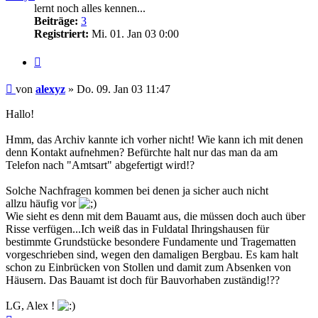
lernt noch alles kennen...
Beiträge:
3
Registriert:
Mi. 01. Jan 03 0:00
Zitieren
Beitrag
von
alexyz
»
Do. 09. Jan 03 11:47
Hallo!
Hmm, das Archiv kannte ich vorher nicht! Wie kann ich mit denen
denn Kontakt aufnehmen? Befürchte halt nur das man da am
Telefon nach "Amtsart" abgefertigt wird!?
Solche Nachfragen kommen bei denen ja sicher auch nicht
allzu häufig vor
Wie sieht es denn mit dem Bauamt aus, die müssen doch auch über
Risse verfügen...Ich weiß das in Fuldatal Ihringshausen für
bestimmte Grundstücke besondere Fundamente und Tragematten
vorgeschrieben sind, wegen den damaligen Bergbau. Es kam halt
schon zu Einbrücken von Stollen und damit zum Absenken von
Häusern. Das Bauamt ist doch für Bauvorhaben zuständig!??
LG, Alex !
Nach