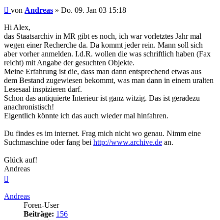
Beitrag
von
Andreas
»
Do. 09. Jan 03 15:18
Hi Alex,
das Staatsarchiv in MR gibt es noch, ich war vorletztes Jahr mal
wegen einer Recherche da. Da kommt jeder rein. Mann soll sich
aber vorher anmelden. I.d.R. wollen die was schriftlich haben (Fax
reicht) mit Angabe der gesuchten Objekte.
Meine Erfahrung ist die, dass man dann entsprechend etwas aus
dem Bestand zugewiesen bekommt, was man dann in einem uralten
Lesesaal inspizieren darf.
Schon das antiquierte Interieur ist ganz witzig. Das ist geradezu
anachronistisch!
Eigentlich könnte ich das auch wieder mal hinfahren.
Du findes es im internet. Frag mich nicht wo genau. Nimm eine
Suchmaschine oder fang bei
http://www.archive.de
an.
Glück auf!
Andreas
Nach
oben
Andreas
Foren-User
Beiträge:
156