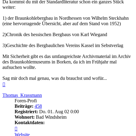
Da kommst du mit der Standardliteratur schon ein ganzes Stück
weiter:
1) der Braunkohlebergbau in Nordhessen von Wilhelm Steckhahn
(eine hervorragende Übersicht, aber auf dem Stand von 1952)
2)Chronik des hessischen Bergbaus von Karl Wiegand
3)Geschichte des Bergbaulichen Vereins Kassel im Sebstverlag
Mit Sicherheit gibt es das umfangreichste Archivmaterial im Archiv
des Braunkohlemuseums in Borken, da ich im Frühjahr mal
aufsuchen wollte.
Sag mir doch mal genau, was du brauchst und wofür...
Nach
oben
Thomas_Krassmann
Foren-Profi
Beiträge:
458
Registriert:
Do. 01. Aug 02 0:00
Wohnort:
Bad Windsheim
Kontaktdaten:
Kontaktdaten
von
Website