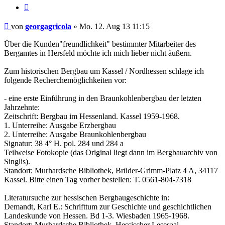
Zitieren
Beitrag
von
georgagricola
»
Mo. 12. Aug 13 11:15
Über die Kunden"freundlichkeit" bestimmter Mitarbeiter des
Bergamtes in Hersfeld möchte ich mich lieber nicht äußern.
Zum historischen Bergbau um Kassel / Nordhessen schlage ich
folgende Recherchemöglichkeiten vor:
- eine erste Einführung in den Braunkohlenbergbau der letzten
Jahrzehnte:
Zeitschrift: Bergbau im Hessenland. Kassel 1959-1968.
1. Unterreihe: Ausgabe Erzbergbau
2. Unterreihe: Ausgabe Braunkohlenbergbau
Signatur: 38 4° H. pol. 284 und 284 a
Teilweise Fotokopie (das Original liegt dann im Bergbauarchiv von
Singlis).
Standort: Murhardsche Bibliothek, Brüder-Grimm-Platz 4 A, 34117
Kassel. Bitte einen Tag vorher bestellen: T. 0561-804-7318
Literatursuche zur hessischen Bergbaugeschichte in:
Demandt, Karl E.: Schrifttum zur Geschichte und geschichtlichen
Landeskunde von Hessen. Bd 1-3. Wiesbaden 1965-1968.
Standort: Murhardsche Bibliothek, Hessischer Lesesaal