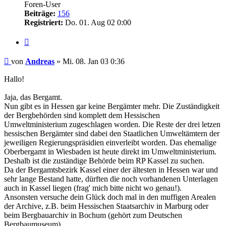
Foren-User
Beiträge:
156
Registriert:
Do. 01. Aug 02 0:00
Zitieren
Beitrag
von
Andreas
»
Mi. 08. Jan 03 0:36
Hallo!
Jaja, das Bergamt.
Nun gibt es in Hessen gar keine Bergämter mehr. Die Zuständigkeit
der Bergbehörden sind komplett dem Hessischen
Umweltministerium zugeschlagen worden. Die Reste der drei letzen
hessischen Bergämter sind dabei den Staatlichen Umweltämtern der
jeweiligen Regierungspräsidien einverleibt worden. Das ehemalige
Oberbergamt in Wiesbaden ist heute direkt im Umweltministerium.
Deshalb ist die zuständige Behörde beim RP Kassel zu suchen.
Da der Bergamtsbezirk Kassel einer der ältesten in Hessen war und
sehr lange Bestand hatte, dürften die noch vorhandenen Unterlagen
auch in Kassel liegen (frag' mich bitte nicht wo genau!).
Ansonsten versuche dein Glück doch mal in den muffigen Arealen
der Archive, z.B. beim Hessischen Staatsarchiv in Marburg oder
beim Bergbauarchiv in Bochum (gehört zum Deutschen
Bergbaumuseum).