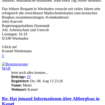
Standort: Murhardsche Bibliothek. Bitte einen Tag vorher bestellen.
Das frühere Bergamt in Wiesbaden versucht seit vielen Jahren sehr
erfolgreich alle erreichbaren Markscheiderkarten zum hessischen
Bergbau zusammenzutragen. Kontaktadresse:
Jobst Knevels
Regierungspräsidium Darmstadt
Abt. Arbeitsschutz und Umwelt
Lessingstr. 16-18
65189 Wiesbaden
Glück auf
Konrad Wiedemann
Nach
oben
MAB
lernt noch alles kennen...
Beiträge:
19
Registriert:
Do. 08. Aug 13 23:26
Name:
Mario
Wohnort:
Kassel
Re: Hat jemand Informationen über Altbergbau in
Kassel