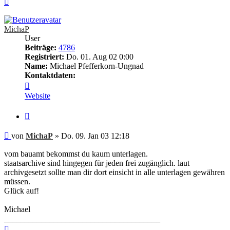
oben
MichaP
User
Beiträge:
4786
Registriert:
Do. 01. Aug 02 0:00
Name:
Michael Pfefferkorn-Ungnad
Kontaktdaten:
Kontaktdaten
von
Website
MichaP
Zitieren
Beitrag
von
MichaP
»
Do. 09. Jan 03 12:18
vom bauamt bekommst du kaum unterlagen.
staatsarchive sind hingegen für jeden frei zugänglich. laut
archivgesetzt sollte man dir dort einsicht in alle unterlagen gewähren
müssen.
Glück auf!
Michael
______________________________________
Nach