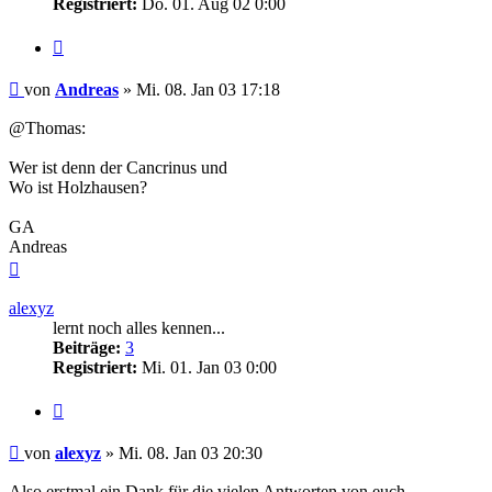
Registriert:
Do. 01. Aug 02 0:00
Zitieren
Beitrag
von
Andreas
»
Mi. 08. Jan 03 17:18
@Thomas:
Wer ist denn der Cancrinus und
Wo ist Holzhausen?
GA
Andreas
Nach
oben
alexyz
lernt noch alles kennen...
Beiträge:
3
Registriert:
Mi. 01. Jan 03 0:00
Zitieren
Beitrag
von
alexyz
»
Mi. 08. Jan 03 20:30
Also erstmal ein Dank für die vielen Antworten von euch,