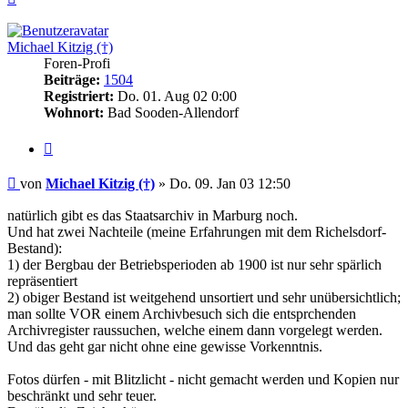
oben
Michael Kitzig (†)
Foren-Profi
Beiträge:
1504
Registriert:
Do. 01. Aug 02 0:00
Wohnort:
Bad Sooden-Allendorf
Zitieren
Beitrag
von
Michael Kitzig (†)
»
Do. 09. Jan 03 12:50
natürlich gibt es das Staatsarchiv in Marburg noch.
Und hat zwei Nachteile (meine Erfahrungen mit dem Richelsdorf-
Bestand):
1) der Bergbau der Betriebsperioden ab 1900 ist nur sehr spärlich
repräsentiert
2) obiger Bestand ist weitgehend unsortiert und sehr unübersichtlich;
man sollte VOR einem Archivbesuch sich die entsprchenden
Archivregister raussuchen, welche einem dann vorgelegt werden.
Und das geht gar nicht ohne eine gewisse Vorkenntnis.
Fotos dürfen - mit Blitzlicht - nicht gemacht werden und Kopien nur
beschränkt und sehr teuer.