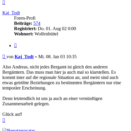
Nach
oben
Kaj_Todt
Foren-Profi
Beiträge:
574
Registriert:
Do. 01. Aug 02 0:00
Wohnort:
Wolfenbüttel
Zitieren
Beitrag
von
Kaj_Todt
»
Mi. 08. Jan 03 10:35
Also Andreas, nicht jedes Bergamt ist gleich den anderen
Bergämtern. Das muss man hier ja auch mal so klarstellen. Es
kommt imer auf die regionale Situation an, und meist sind auch
etwas getrübte Beziehungen zu bestimmten Bergämtern nur eine
temporäre Erscheinung.
Denn letztendlich ist uns ja auch an einer vernünftigen
Zusammenarbeit gelegen.
Glück auf!
Nach
oben