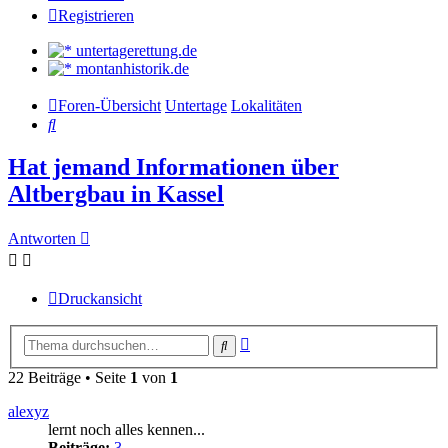
Registrieren
untertagerettung.de
montanhistorik.de
Foren-Übersicht
Untertage
Lokalitäten
Suche
Hat jemand Informationen über
Altbergbau in Kassel
Antworten
Druckansicht
Erweiterte
Suche
Suche
22 Beiträge • Seite
1
von
1
alexyz
lernt noch alles kennen...
Beiträge:
3