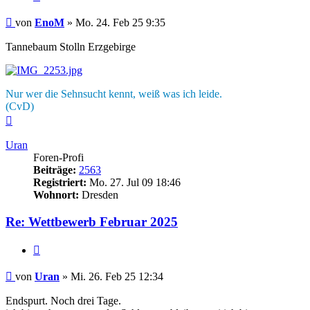
Beitrag
von
EnoM
»
Mo. 24. Feb 25 9:35
Tannebaum Stolln Erzgebirge
Nur wer die Sehnsucht kennt, weiß was ich leide.
(CvD)
Nach
oben
Uran
Foren-Profi
Beiträge:
2563
Registriert:
Mo. 27. Jul 09 18:46
Wohnort:
Dresden
Re: Wettbewerb Februar 2025
Zitieren
Beitrag
von
Uran
»
Mi. 26. Feb 25 12:34
Endspurt. Noch drei Tage.