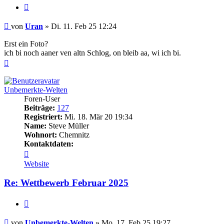
Zitieren
Beitrag
von
Uran
»
Di. 11. Feb 25 12:24
Erst ein Foto?
ich bi noch aaner ven altn Schlog, on bleib aa, wi ich bi.
Nach
oben
Unbemerkte-Welten
Foren-User
Beiträge:
127
Registriert:
Mi. 18. Mär 20 19:34
Name:
Steve Müller
Wohnort:
Chemnitz
Kontaktdaten:
Kontaktdaten
von
Website
Unbemerkte-
Welten
Re: Wettbewerb Februar 2025
Zitieren
Beitrag
von
Unbemerkte-Welten
»
Mo. 17. Feb 25 19:27