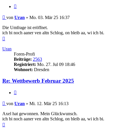
Zitieren
Beitrag
von
Uran
»
Mo. 03. Mär 25 16:37
Die Umfrage ist eröffnet.
ich bi noch aaner ven altn Schlog, on bleib aa, wi ich bi.
Nach
oben
Uran
Foren-Profi
Beiträge:
2563
Registriert:
Mo. 27. Jul 09 18:46
Wohnort:
Dresden
Re: Wettbewerb Februar 2025
Zitieren
Beitrag
von
Uran
»
Mi. 12. Mär 25 16:13
Axel hat gewonnen. Mein Glückwunsch.
ich bi noch aaner ven altn Schlog, on bleib aa, wi ich bi.
Nach
oben