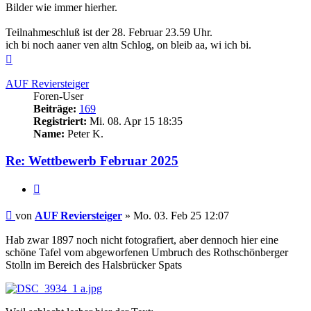
Bilder wie immer hierher.
Teilnahmeschluß ist der 28. Februar 23.59 Uhr.
ich bi noch aaner ven altn Schlog, on bleib aa, wi ich bi.
Nach
oben
AUF Reviersteiger
Foren-User
Beiträge:
169
Registriert:
Mi. 08. Apr 15 18:35
Name:
Peter K.
Re: Wettbewerb Februar 2025
Zitieren
Beitrag
von
AUF Reviersteiger
»
Mo. 03. Feb 25 12:07
Hab zwar 1897 noch nicht fotografiert, aber dennoch hier eine
schöne Tafel vom abgeworfenen Umbruch des Rothschönberger
Stolln im Bereich des Halsbrücker Spats