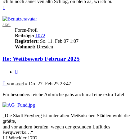
ich bi noch aaner ven altn Schlog, on bleib aa, wi ich bi.
Nach
oben
axel
Foren-Profi
Beiträge:
1072
Registriert:
So. 11. Feb 07 1:07
Wohnort:
Dresden
Re: Wettbewerb Februar 2025
Zitieren
Beitrag
von
axel
»
Do. 27. Feb 25 23:47
Für besonders reiche Anbrüche gabs auch mal eine extra Tafel
„Die Stadt Freyberg ist unter allen Meißnischen Städten wohl die
größte,
und vor andern berufen, wegen der gesunden Lufft des
Bergwercks…“
J.J.Winckler 1702