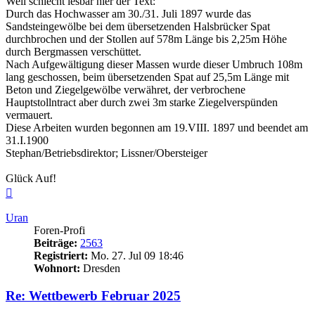
Weil schlecht lesbar hier der Text:
Durch das Hochwasser am 30./31. Juli 1897 wurde das
Sandsteingewölbe bei dem übersetzenden Halsbrücker Spat
durchbrochen und der Stollen auf 578m Länge bis 2,25m Höhe
durch Bergmassen verschüttet.
Nach Aufgewältigung dieser Massen wurde dieser Umbruch 108m
lang geschossen, beim übersetzenden Spat auf 25,5m Länge mit
Beton und Ziegelgewölbe verwähret, der verbrochene
Hauptstollntract aber durch zwei 3m starke Ziegelverspünden
vermauert.
Diese Arbeiten wurden begonnen am 19.VIII. 1897 und beendet am
31.I.1900
Stephan/Betriebsdirektor; Lissner/Obersteiger
Glück Auf!
Nach
oben
Uran
Foren-Profi
Beiträge:
2563
Registriert:
Mo. 27. Jul 09 18:46
Wohnort:
Dresden
Re: Wettbewerb Februar 2025