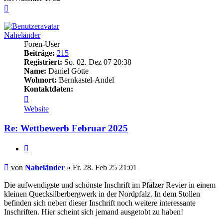
Nach
oben
Naheländer
Foren-User
Beiträge:
215
Registriert:
So. 02. Dez 07 20:38
Name:
Daniel Götte
Wohnort:
Bernkastel-Andel
Kontaktdaten:
Kontaktdaten
von
Website
Naheländer
Re: Wettbewerb Februar 2025
Zitieren
Beitrag
von
Naheländer
»
Fr. 28. Feb 25 21:01
Die aufwendigste und schönste Inschrift im Pfälzer Revier in einem
kleinen Quecksilberbergwerk in der Nordpfalz. In dem Stollen
befinden sich neben dieser Inschrift noch weitere interessante
Inschriften. Hier scheint sich jemand ausgetobt zu haben!