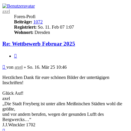
axel
Foren-Profi
Beiträge:
1072
Registriert:
So. 11. Feb 07 1:07
Wohnort:
Dresden
Re: Wettbewerb Februar 2025
Zitieren
Beitrag
von
axel
»
So. 16. Mär 25 10:46
Herzlichen Dank für eure schönen Bilder der untertägigen
Inschriften!
Glück Auf!
axel
„Die Stadt Freyberg ist unter allen Meißnischen Städten wohl die
größte,
und vor andern berufen, wegen der gesunden Lufft des
Bergwercks…“
J.J.Winckler 1702
Nach