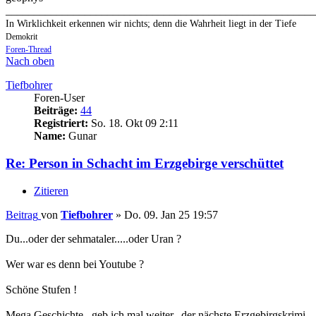
_______________________________________________________
In Wirklichkeit erkennen wir nichts; denn die Wahrheit liegt in der Tiefe
Demokrit
Foren-Thread
Nach oben
Tiefbohrer
Foren-User
Beiträge:
44
Registriert:
So. 18. Okt 09 2:11
Name:
Gunar
Re: Person in Schacht im Erzgebirge verschüttet
Zitieren
Beitrag
von
Tiefbohrer
»
Do. 09. Jan 25 19:57
Du...oder der sehmataler.....oder Uran ?
Wer war es denn bei Youtube ?
Schöne Stufen !
Mega Geschichte...geb ich mal weiter...der nächste Erzgebirgskrimi