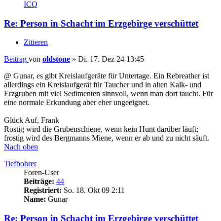
ICQ
Re: Person in Schacht im Erzgebirge verschüttet
Zitieren
Beitrag
von
oldstone
»
Di. 17. Dez 24 13:45
@ Gunar, es gibt Kreislaufgeräte für Untertage. Ein Rebreather ist
allerdings ein Kreislaufgerät für Taucher und in alten Kalk- und
Erzgruben mit viel Sedimenten sinnvoll, wenn man dort taucht. Für
eine normale Erkundung aber eher ungeeignet.
Glück Auf, Frank
Rostig wird die Grubenschiene, wenn kein Hunt darüber läuft;
frostig wird des Bergmanns Miene, wenn er ab und zu nicht säuft.
Nach oben
Tiefbohrer
Foren-User
Beiträge:
44
Registriert:
So. 18. Okt 09 2:11
Name:
Gunar
Re: Person in Schacht im Erzgebirge verschüttet