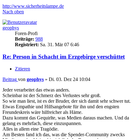
http://www.sicherheitslampe.de
Nach oben
geophys
Foren-Profi
Beiträge:
988
Registriert:
Sa. 31. Mär 07 6:46
Re: Person in Schacht im Erzgebirge verschüttet
Zitieren
Beitrag
von
geophys
»
Di. 03. Dez 24 10:04
Jeder verarbeitet das etwas anders.
Scheinbar ist der Schmerz des Verlustes sehr groß.
So wie man liest, ist es der Bruder, der sich damit sehr schwer tut.
Etwas Empathie und Hilfsangebote für ihn und den engsten
Freundeskreis wäre hilfreicher als Häme.
Dazu kommt das Gequirlte, was Medien daraus machen. Und da
gelang es mehrfach, diese einzuspannen.
Alles in allem eine Tragödie.
Am Besten fand ich das, was die Spender-Community zwecks