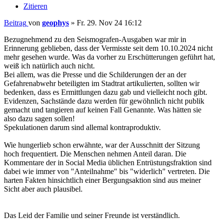
Zitieren
Beitrag
von
geophys
»
Fr. 29. Nov 24 16:12
Bezugnehmend zu den Seismografen-Ausgaben war mir in
Erinnerung geblieben, dass der Vermisste seit dem 10.10.2024 nicht
mehr gesehen wurde. Was da vorher zu Erschütterungen geführt hat,
weiß ich natürlich auch nicht.
Bei allem, was die Presse und die Schilderungen der an der
Gefahrenabwehr beteiligten im Stadtrat artikulierten, sollten wir
bedenken, dass es Ermittlungen dazu gab und vielleicht noch gibt.
Evidenzen, Sachstände dazu werden für gewöhnlich nicht publik
gemacht und tangieren auf keinen Fall Genannte. Was hätten sie
also dazu sagen sollen!
Spekulationen darum sind allemal kontraproduktiv.
Wie hungerlieb schon erwähnte, war der Ausschnitt der Sitzung
hoch frequentiert. Die Menschen nehmen Anteil daran. Die
Kommentare der in Social Media üblichen Entrüstungsfraktion sind
dabei wie immer von "Anteilnahme" bis "widerlich" vertreten. Die
harten Fakten hinsichtlich einer Bergungsaktion sind aus meiner
Sicht aber auch plausibel.
Das Leid der Familie und seiner Freunde ist verständlich.