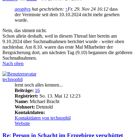
geophys
hat geschrieben:
↑
Fr. 29. Nov 24 16:12
dass
der Vermisste seit dem 10.10.2024 nicht mehr gesehen
wurde.
Nein, das stimmt nicht.
Schon allein deshalb, weil in diesem Thread hier bereits am
9.10.2024 über Suchmaßnahmen berichtet wurde - weiter oben
nachlesbar. Am 8.10. waren das erste Mal MItarbeiter der
Bergsicherung dort, am nächsten Tag (9.10) begannen die größeren
Suchmaßnahmen.
Nach oben
technophil
lernt noch alles kennen...
Beiträge:
16
Registriert:
So. 13. Mai 12 12:23
Name:
Michael Bracht
Wohnort:
Detmold
Kontaktdaten:
Kontaktdaten von technophil
Website
Re: Person in Schacht im Erzgebirge verschüttet