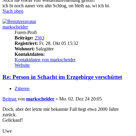
Noch nie etwas von Wiederauferstehung gehört?
ich bi noch aaner ven altn Schlog, on bleib aa, wi ich bi.
Nach oben
markscheider
Foren-Profi
Beiträge:
2563
Registriert:
Fr. 28. Okt 05 15:32
Wohnort:
Salzgitter
Kontaktdaten:
Kontaktdaten von markscheider
Website
Re: Person in Schacht im Erzgebirge verschüttet
Zitieren
Beitrag
von
markscheider
»
Mo. 02. Dez 24 20:05
Doch, aber der letzte mir bekannte Fall liegt etwa 2000 Jahre
zurück.
Gelickauf!
Uwe