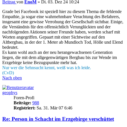
Beitrag
von
EnoM
»
Di. 03. Dez 24 10:24
Grade bei Facebook ist speziell hier zu diesem Thema die fehlende
Empathie, ja sogar eine wahrnehmbare Verachtung des Befahrers,
insgesamt eine gewisse Verrohung der Gesellschaft sichtbar. Einige,
die Verständnis für den offensichtlich Verunglückten und der
nachfolgenden Aktionen seiner Freunde haben, werden scharf mit
Worten angegriffen. Gepaart mit einer Sichtweise auf den
Altbergbau, in der der 1. Meter ab Mundloch Tod, Hölle und Elend
bedeutet.
Es kann wohl auch an der neu herangewachsenen Generation
liegen, die mit dem allgegenwärtigen Bergbau bis zur Wende im
Erzgebirge keine Bezugspunkte mehr hat.
Nur wer die Sehnsucht kennt, weiß was ich leide.
(CvD)
Nach oben
geophys
Foren-Profi
Beiträge:
988
Registriert:
Sa. 31. Mär 07 6:46
Re: Person in Schacht im Erzgebirge verschüttet