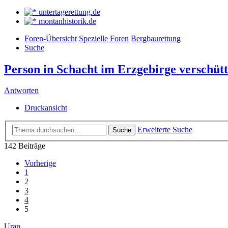
untertagerettung.de
montanhistorik.de
Foren-Übersicht
Spezielle Foren
Bergbaurettung
Suche
Person in Schacht im Erzgebirge verschütt
Antworten
Druckansicht
Erweiterte Suche
Suche
142 Beiträge
Vorherige
1
2
3
4
5
Uran