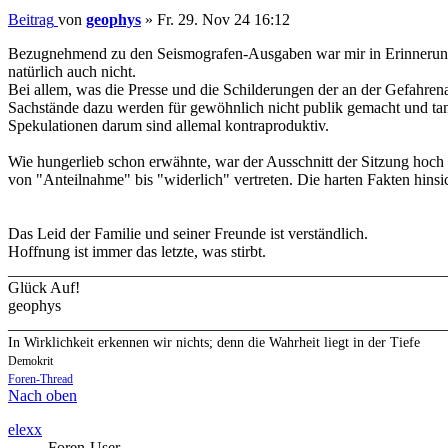
Beitrag
von
geophys
»
Fr. 29. Nov 24 16:12
Bezugnehmend zu den Seismografen-Ausgaben war mir in Erinnerung g
natürlich auch nicht.
Bei allem, was die Presse und die Schilderungen der an der Gefahrenab
Sachstände dazu werden für gewöhnlich nicht publik gemacht und tang
Spekulationen darum sind allemal kontraproduktiv.
Wie hungerlieb schon erwähnte, war der Ausschnitt der Sitzung hoch
von "Anteilnahme" bis "widerlich" vertreten. Die harten Fakten hinsic
Das Leid der Familie und seiner Freunde ist verständlich.
Hoffnung ist immer das letzte, was stirbt.
_______________________________________________________
Glück Auf!
geophys
_______________________________________________________
In Wirklichkeit erkennen wir nichts; denn die Wahrheit liegt in der Tiefe
Demokrit
Foren-Thread
Nach oben
elexx
Foren-User