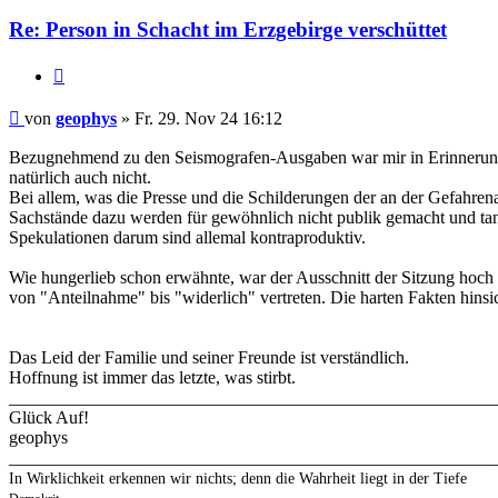
Re: Person in Schacht im Erzgebirge verschüttet
Zitieren
Beitrag
von
geophys
»
Fr. 29. Nov 24 16:12
Bezugnehmend zu den Seismografen-Ausgaben war mir in Erinnerung g
natürlich auch nicht.
Bei allem, was die Presse und die Schilderungen der an der Gefahrenab
Sachstände dazu werden für gewöhnlich nicht publik gemacht und tang
Spekulationen darum sind allemal kontraproduktiv.
Wie hungerlieb schon erwähnte, war der Ausschnitt der Sitzung hoch
von "Anteilnahme" bis "widerlich" vertreten. Die harten Fakten hinsic
Das Leid der Familie und seiner Freunde ist verständlich.
Hoffnung ist immer das letzte, was stirbt.
_______________________________________________________
Glück Auf!
geophys
_______________________________________________________
In Wirklichkeit erkennen wir nichts; denn die Wahrheit liegt in der Tiefe