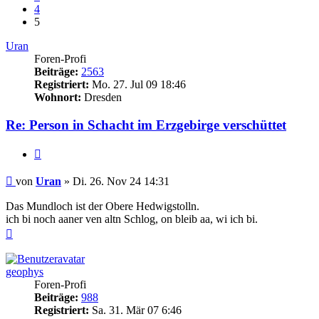
4
5
Uran
Foren-Profi
Beiträge:
2563
Registriert:
Mo. 27. Jul 09 18:46
Wohnort:
Dresden
Re: Person in Schacht im Erzgebirge verschüttet
Zitieren
Beitrag
von
Uran
»
Di. 26. Nov 24 14:31
Das Mundloch ist der Obere Hedwigstolln.
ich bi noch aaner ven altn Schlog, on bleib aa, wi ich bi.
Nach
oben
geophys
Foren-Profi
Beiträge:
988
Registriert:
Sa. 31. Mär 07 6:46