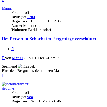
oben
Mannl
Foren-Profi
Beiträge:
1700
Registriert:
Di. 05. Jul 11 12:35
Name:
M. Irmscher
Wohnort:
Burkhardtsdorf
Re: Person in Schacht im Erzgebirge verschüttet
Zitieren
Beitrag
von
Mannl
»
So. 01. Dez 24 22:17
Spannend
Ehre dem Bergmann, dem braven Mann !
Nach
oben
geophys
Foren-Profi
Beiträge:
988
Registriert:
Sa. 31. Mär 07 6:46