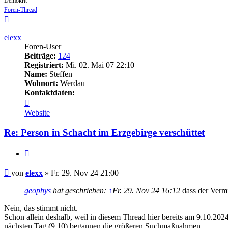
Demokrit
Foren-Thread
Nach
oben
elexx
Foren-User
Beiträge:
124
Registriert:
Mi. 02. Mai 07 22:10
Name:
Steffen
Wohnort:
Werdau
Kontaktdaten:
Kontaktdaten
von
Website
elexx
Re: Person in Schacht im Erzgebirge verschüttet
Zitieren
Beitrag
von
elexx
»
Fr. 29. Nov 24 21:00
geophys
hat geschrieben:
↑
Fr. 29. Nov 24 16:12
dass der Vermi
Nein, das stimmt nicht.
Schon allein deshalb, weil in diesem Thread hier bereits am 9.10.20
nächsten Tag (9.10) begannen die größeren Suchmaßnahmen.