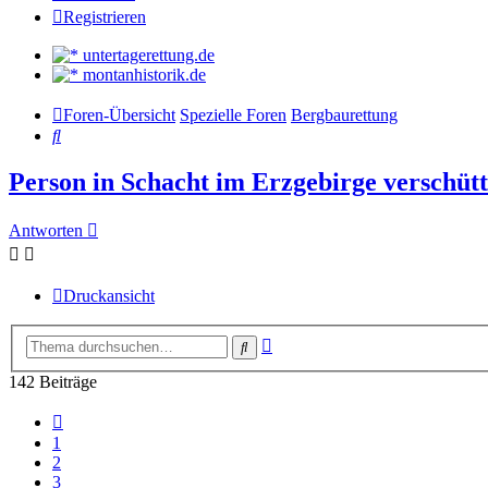
Registrieren
untertagerettung.de
montanhistorik.de
Foren-Übersicht
Spezielle Foren
Bergbaurettung
Suche
Person in Schacht im Erzgebirge verschütt
Antworten
Druckansicht
Erweiterte
Suche
Suche
142 Beiträge
Vorherige
1
2
3