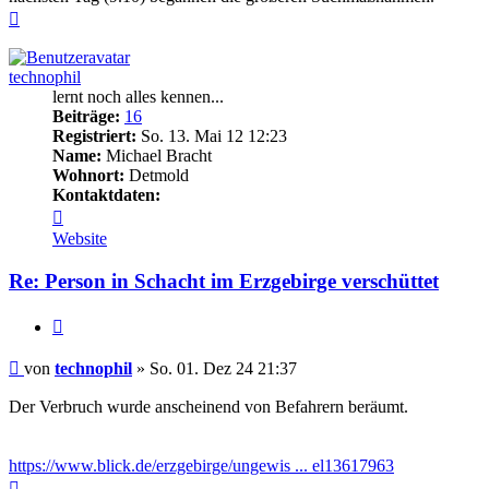
Nach
oben
technophil
lernt noch alles kennen...
Beiträge:
16
Registriert:
So. 13. Mai 12 12:23
Name:
Michael Bracht
Wohnort:
Detmold
Kontaktdaten:
Kontaktdaten
von
Website
technophil
Re: Person in Schacht im Erzgebirge verschüttet
Zitieren
Beitrag
von
technophil
»
So. 01. Dez 24 21:37
Der Verbruch wurde anscheinend von Befahrern beräumt.
https://www.blick.de/erzgebirge/ungewis ... el13617963
Nach