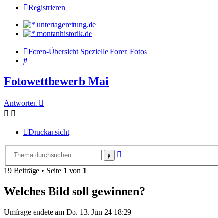
Registrieren
untertagerettung.de
montanhistorik.de
Foren-Übersicht
Spezielle Foren
Fotos
Suche
Fotowettbewerb Mai
Antworten
Druckansicht
Erweiterte
Suche
Suche
19 Beiträge • Seite
1
von
1
Welches Bild soll gewinnen?
Umfrage endete am Do. 13. Jun 24 18:29