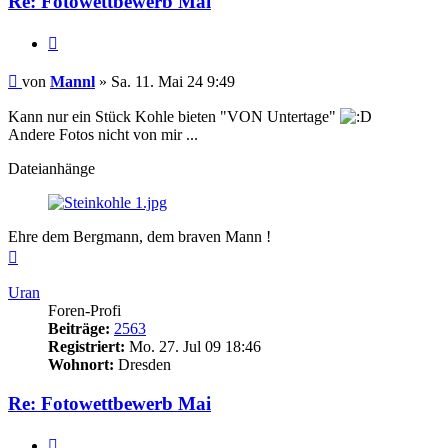
Re: Fotowettbewerb Mai
Zitieren
Beitrag
von
Mannl
»
Sa. 11. Mai 24 9:49
Kann nur ein Stück Kohle bieten "VON Untertage"
Andere Fotos nicht von mir ...
Dateianhänge
Ehre dem Bergmann, dem braven Mann !
Nach
oben
Uran
Foren-Profi
Beiträge:
2563
Registriert:
Mo. 27. Jul 09 18:46
Wohnort:
Dresden
Re: Fotowettbewerb Mai
Zitieren