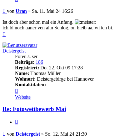
Beitrag
von
Uran
»
Sa. 11. Mai 24 16:26
Ist doch aber schon mal ein Anfang.
ich bi noch aaner ven altn Schlog, on bleib aa, wi ich bi.
Nach
oben
Deistergeist
Foren-User
Beiträge:
186
Registriert:
Do. 22. Okt 09 17:28
Name:
Thomas Müller
Wohnort:
Deistergebirge bei Hannover
Kontaktdaten:
Kontaktdaten
von
Website
Deistergeist
Re: Fotowettbewerb Mai
Zitieren
Beitrag
von
Deistergeist
»
So. 12. Mai 24 21:30