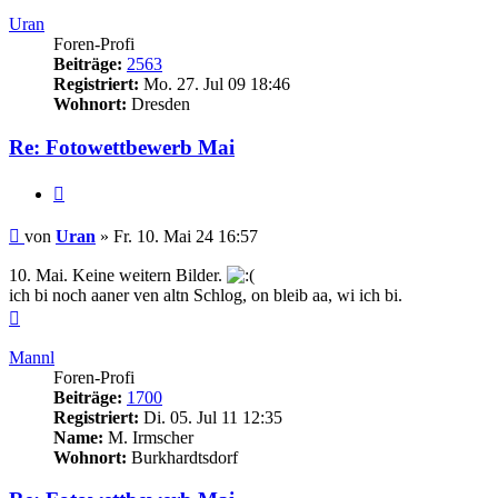
oben
Uran
Foren-Profi
Beiträge:
2563
Registriert:
Mo. 27. Jul 09 18:46
Wohnort:
Dresden
Re: Fotowettbewerb Mai
Zitieren
Beitrag
von
Uran
»
Fr. 10. Mai 24 16:57
10. Mai. Keine weitern Bilder.
ich bi noch aaner ven altn Schlog, on bleib aa, wi ich bi.
Nach
oben
Mannl
Foren-Profi
Beiträge:
1700
Registriert:
Di. 05. Jul 11 12:35
Name:
M. Irmscher
Wohnort:
Burkhardtsdorf