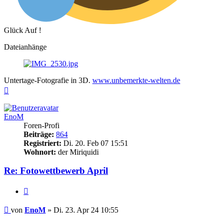
Glück Auf !
Dateianhänge
Untertage-Fotografie in 3D.
www.unbemerkte-welten.de
Nach
oben
EnoM
Foren-Profi
Beiträge:
864
Registriert:
Di. 20. Feb 07 15:51
Wohnort:
der Miriquidi
Re: Fotowettbewerb April
Zitieren
Beitrag
von
EnoM
»
Di. 23. Apr 24 10:55