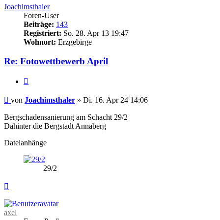
Joachimsthaler
Foren-User
Beiträge:
143
Registriert:
So. 28. Apr 13 19:47
Wohnort:
Erzgebirge
Re: Fotowettbewerb April
Zitieren
Beitrag
von
Joachimsthaler
»
Di. 16. Apr 24 14:06
Bergschadensanierung am Schacht 29/2
Dahinter die Bergstadt Annaberg
Dateianhänge
29/2
Nach
oben
axel