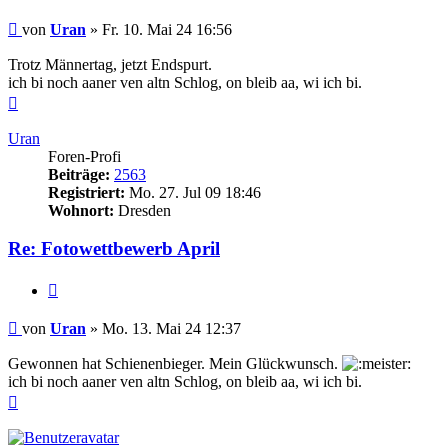
Beitrag
von
Uran
»
Fr. 10. Mai 24 16:56
Trotz Männertag, jetzt Endspurt.
ich bi noch aaner ven altn Schlog, on bleib aa, wi ich bi.
Nach
oben
Uran
Foren-Profi
Beiträge:
2563
Registriert:
Mo. 27. Jul 09 18:46
Wohnort:
Dresden
Re: Fotowettbewerb April
Zitieren
Beitrag
von
Uran
»
Mo. 13. Mai 24 12:37
Gewonnen hat Schienenbieger. Mein Glückwunsch.
ich bi noch aaner ven altn Schlog, on bleib aa, wi ich bi.
Nach
oben