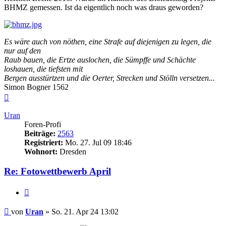
BHMZ gemessen. Ist da eigentlich noch was draus geworden?
Es wäre auch von nöthen, eine Strafe auf diejenigen zu legen, die
nur auf den
Raub bauen, die Ertze auslochen, die Sümpffe und Schächte
loshauen, die tiefsten mit
Bergen ausstürtzen und die Oerter, Strecken und Stölln versetzen...
Simon Bogner 1562
Nach
oben
Uran
Foren-Profi
Beiträge:
2563
Registriert:
Mo. 27. Jul 09 18:46
Wohnort:
Dresden
Re: Fotowettbewerb April
Zitieren
Beitrag
von
Uran
»
So. 21. Apr 24 13:02