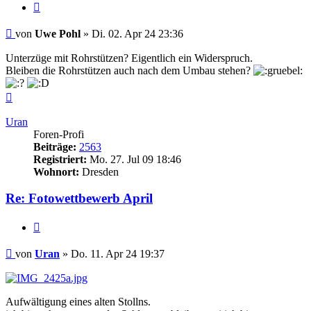
Zitieren
Beitrag
von
Uwe Pohl
»
Di. 02. Apr 24 23:36
Unterzüge mit Rohrstützen? Eigentlich ein Widerspruch.
Bleiben die Rohrstützen auch nach dem Umbau stehen?
Nach
oben
Uran
Foren-Profi
Beiträge:
2563
Registriert:
Mo. 27. Jul 09 18:46
Wohnort:
Dresden
Re: Fotowettbewerb April
Zitieren
Beitrag
von
Uran
»
Do. 11. Apr 24 19:37
Aufwältigung eines alten Stollns.