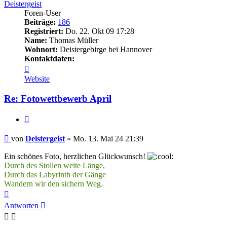
Deistergeist
Foren-User
Beiträge:
186
Registriert:
Do. 22. Okt 09 17:28
Name:
Thomas Müller
Wohnort:
Deistergebirge bei Hannover
Kontaktdaten:
Kontaktdaten
von
Website
Deistergeist
Re: Fotowettbewerb April
Zitieren
Beitrag
von
Deistergeist
»
Mo. 13. Mai 24 21:39
Ein schönes Foto, herzlichen Glückwunsch!
Durch des Stollen weite Länge,
Durch das Labyrinth der Gänge
Wandern wir den sichern Weg.
Nach
oben
Antworten