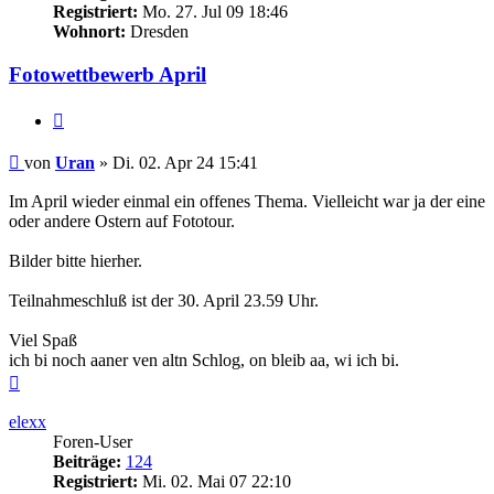
Registriert:
Mo. 27. Jul 09 18:46
Wohnort:
Dresden
Fotowettbewerb April
Zitieren
Beitrag
von
Uran
»
Di. 02. Apr 24 15:41
Im April wieder einmal ein offenes Thema. Vielleicht war ja der eine
oder andere Ostern auf Fototour.
Bilder bitte hierher.
Teilnahmeschluß ist der 30. April 23.59 Uhr.
Viel Spaß
ich bi noch aaner ven altn Schlog, on bleib aa, wi ich bi.
Nach
oben
elexx
Foren-User
Beiträge:
124
Registriert:
Mi. 02. Mai 07 22:10