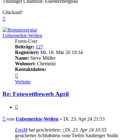
Thüringer Chamosit- Eisenerzbergbau
Glückauf!
Nach
oben
Unbemerkte-Welten
Foren-User
Beiträge:
127
Registriert:
Mi. 18. Mär 20 19:34
Name:
Steve Müller
Wohnort:
Chemnitz
Kontaktdaten:
Kontaktdaten
von
Website
Unbemerkte-
Welten
Re: Fotowettbewerb April
Zitieren
Beitrag
von
Unbemerkte-Welten
»
Di. 23. Apr 24 21:53
EnoM
hat geschrieben:
↑
Di. 23. Apr 24 10:55
gesicherter Schlußstein vom Tiefen Sauberger Stolln