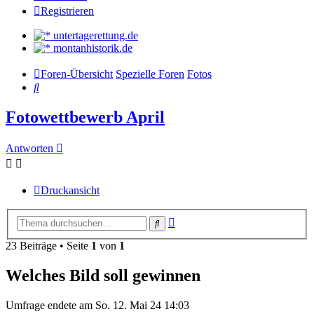
Registrieren
untertagerettung.de
montanhistorik.de
Foren-Übersicht
Spezielle Foren
Fotos
Suche
Fotowettbewerb April
Antworten
Druckansicht
Erweiterte
Suche
Suche
23 Beiträge • Seite
1
von
1
Welches Bild soll gewinnen
Umfrage endete am So. 12. Mai 24 14:03