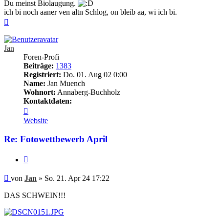
Du meinst Biolaugung.
ich bi noch aaner ven altn Schlog, on bleib aa, wi ich bi.
Nach
oben
Jan
Foren-Profi
Beiträge:
1383
Registriert:
Do. 01. Aug 02 0:00
Name:
Jan Muench
Wohnort:
Annaberg-Buchholz
Kontaktdaten:
Kontaktdaten
von
Website
Jan
Re: Fotowettbewerb April
Zitieren
Beitrag
von
Jan
»
So. 21. Apr 24 17:22
DAS SCHWEIN!!!