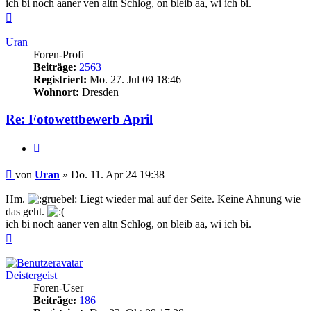
ich bi noch aaner ven altn Schlog, on bleib aa, wi ich bi.
Nach
oben
Uran
Foren-Profi
Beiträge:
2563
Registriert:
Mo. 27. Jul 09 18:46
Wohnort:
Dresden
Re: Fotowettbewerb April
Zitieren
Beitrag
von
Uran
»
Do. 11. Apr 24 19:38
Hm.
Liegt wieder mal auf der Seite. Keine Ahnung wie
das geht.
ich bi noch aaner ven altn Schlog, on bleib aa, wi ich bi.
Nach
oben
Deistergeist
Foren-User
Beiträge:
186