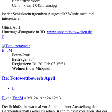
Ehrenfriedersdorf.
Canon klein 1 045forum.jpg
Ist der Schlußstein irgendwo Ausgestellt? Würde mich mal
interessieren.
Glück Auf!
Untertage-Fotografie in 3D.
www.unbemerkte-welten.de
Nach
oben
EnoM
Foren-Profi
Beiträge:
864
Registriert:
Di. 20. Feb 07 15:51
Wohnort:
der Miriquidi
Re: Fotowettbewerb April
Zitieren
Beitrag
von
EnoM
»
Mi. 24. Apr 24 12:13
Der Schlußstein war mal vor Jahren in einer Ausstellung der
Bergbrüderschaft Geyer zu sehen. Kann mir gut vorstellen, das der