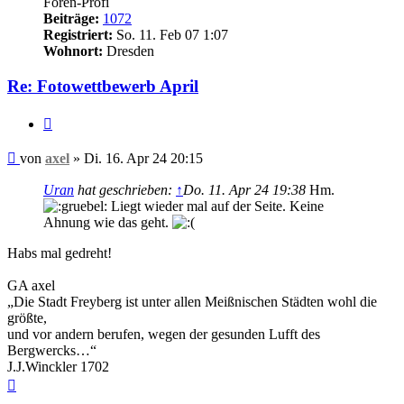
Foren-Profi
Beiträge:
1072
Registriert:
So. 11. Feb 07 1:07
Wohnort:
Dresden
Re: Fotowettbewerb April
Zitieren
Beitrag
von
axel
»
Di. 16. Apr 24 20:15
Uran
hat geschrieben:
↑
Do. 11. Apr 24 19:38
Hm.
Liegt wieder mal auf der Seite. Keine
Ahnung wie das geht.
Habs mal gedreht!
GA axel
„Die Stadt Freyberg ist unter allen Meißnischen Städten wohl die
größte,
und vor andern berufen, wegen der gesunden Lufft des
Bergwercks…“
J.J.Winckler 1702
Nach
oben