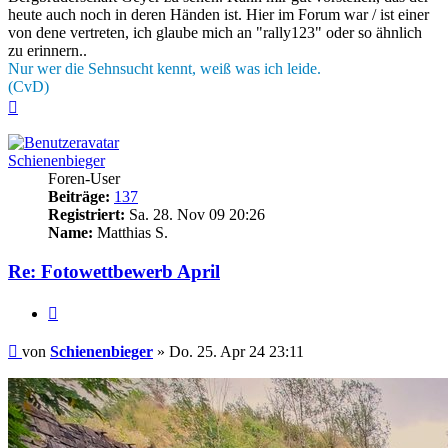
heute auch noch in deren Händen ist. Hier im Forum war / ist einer
von dene vertreten, ich glaube mich an "rally123" oder so ähnlich
zu erinnern..
Nur wer die Sehnsucht kennt, weiß was ich leide.
(CvD)
Nach
oben
Schienenbieger
Foren-User
Beiträge:
137
Registriert:
Sa. 28. Nov 09 20:26
Name:
Matthias S.
Re: Fotowettbewerb April
Zitieren
Beitrag
von
Schienenbieger
»
Do. 25. Apr 24 23:11