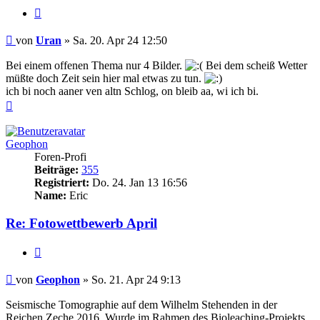
Zitieren
Beitrag
von
Uran
»
Sa. 20. Apr 24 12:50
Bei einem offenen Thema nur 4 Bilder.
Bei dem scheiß Wetter
müßte doch Zeit sein hier mal etwas zu tun.
ich bi noch aaner ven altn Schlog, on bleib aa, wi ich bi.
Nach
oben
Geophon
Foren-Profi
Beiträge:
355
Registriert:
Do. 24. Jan 13 16:56
Name:
Eric
Re: Fotowettbewerb April
Zitieren
Beitrag
von
Geophon
»
So. 21. Apr 24 9:13
Seismische Tomographie auf dem Wilhelm Stehenden in der
Reichen Zeche 2016. Wurde im Rahmen des Bioleaching-Projekts