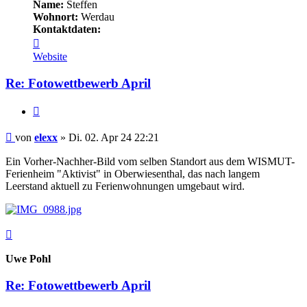
Name:
Steffen
Wohnort:
Werdau
Kontaktdaten:
Kontaktdaten
von
Website
elexx
Re: Fotowettbewerb April
Zitieren
Beitrag
von
elexx
»
Di. 02. Apr 24 22:21
Ein Vorher-Nachher-Bild vom selben Standort aus dem WISMUT-
Ferienheim "Aktivist" in Oberwiesenthal, das nach langem
Leerstand aktuell zu Ferienwohnungen umgebaut wird.
Nach
oben
Uwe Pohl
Re: Fotowettbewerb April