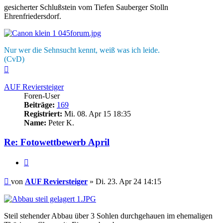
gesicherter Schlußstein vom Tiefen Sauberger Stolln
Ehrenfriedersdorf.
Nur wer die Sehnsucht kennt, weiß was ich leide.
(CvD)
Nach
oben
AUF Reviersteiger
Foren-User
Beiträge:
169
Registriert:
Mi. 08. Apr 15 18:35
Name:
Peter K.
Re: Fotowettbewerb April
Zitieren
Beitrag
von
AUF Reviersteiger
»
Di. 23. Apr 24 14:15
Steil stehender Abbau über 3 Sohlen durchgehauen im ehemaligen