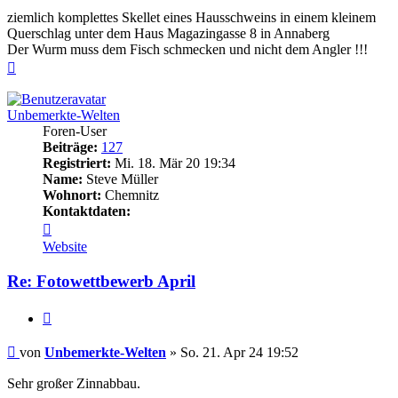
ziemlich komplettes Skellet eines Hausschweins in einem kleinem
Querschlag unter dem Haus Magazingasse 8 in Annaberg
Der Wurm muss dem Fisch schmecken und nicht dem Angler !!!
Nach
oben
Unbemerkte-Welten
Foren-User
Beiträge:
127
Registriert:
Mi. 18. Mär 20 19:34
Name:
Steve Müller
Wohnort:
Chemnitz
Kontaktdaten:
Kontaktdaten
von
Website
Unbemerkte-
Welten
Re: Fotowettbewerb April
Zitieren
Beitrag
von
Unbemerkte-Welten
»
So. 21. Apr 24 19:52
Sehr großer Zinnabbau.