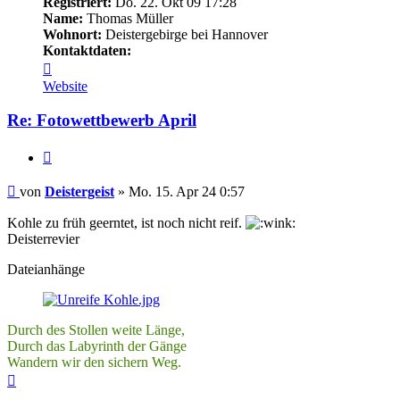
Registriert:
Do. 22. Okt 09 17:28
Name:
Thomas Müller
Wohnort:
Deistergebirge bei Hannover
Kontaktdaten:
Kontaktdaten
von
Website
Deistergeist
Re: Fotowettbewerb April
Zitieren
Beitrag
von
Deistergeist
»
Mo. 15. Apr 24 0:57
Kohle zu früh geerntet, ist noch nicht reif.
Deisterrevier
Dateianhänge
Durch des Stollen weite Länge,
Durch das Labyrinth der Gänge
Wandern wir den sichern Weg.
Nach
oben