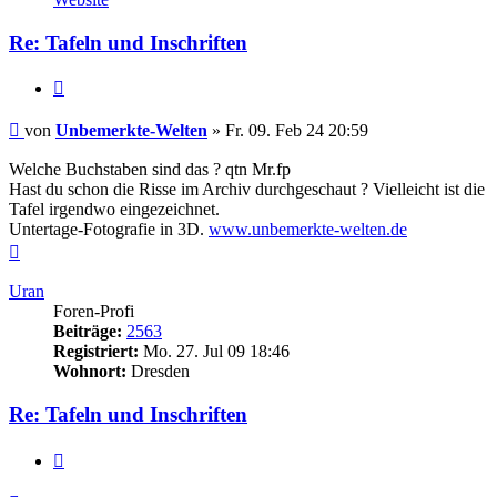
Unbemerkte-
Welten
Re: Tafeln und Inschriften
Zitieren
Beitrag
von
Unbemerkte-Welten
»
Fr. 09. Feb 24 20:59
Welche Buchstaben sind das ? qtn Mr.fp
Hast du schon die Risse im Archiv durchgeschaut ? Vielleicht ist die
Tafel irgendwo eingezeichnet.
Untertage-Fotografie in 3D.
www.unbemerkte-welten.de
Nach
oben
Uran
Foren-Profi
Beiträge:
2563
Registriert:
Mo. 27. Jul 09 18:46
Wohnort:
Dresden
Re: Tafeln und Inschriften
Zitieren