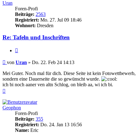
Uran
Foren-Profi
Beiträge:
2563
Registriert:
Mo. 27. Jul 09 18:46
Wohnort:
Dresden
Re: Tafeln und Inschriften
Zitieren
Beitrag
von
Uran
»
Do. 22. Feb 24 14:13
Mei Guter. Noch mal für dich. Diese Seite ist kein Fotowettbewerb,
sondern eine Dauerseite die so gewünscht wurde.
ich bi noch aaner ven altn Schlog, on bleib aa, wi ich bi.
Nach
oben
Geophon
Foren-Profi
Beiträge:
355
Registriert:
Do. 24. Jan 13 16:56
Name:
Eric