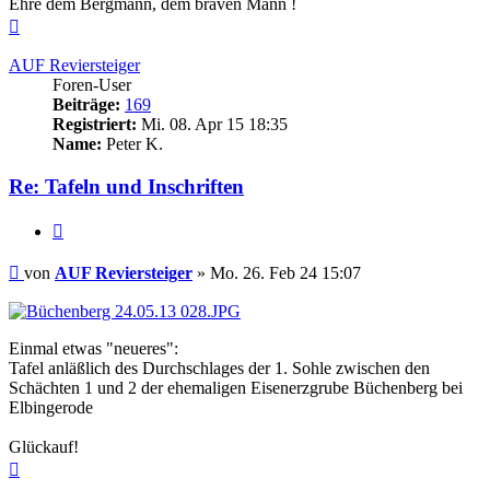
Ehre dem Bergmann, dem braven Mann !
Nach
oben
AUF Reviersteiger
Foren-User
Beiträge:
169
Registriert:
Mi. 08. Apr 15 18:35
Name:
Peter K.
Re: Tafeln und Inschriften
Zitieren
Beitrag
von
AUF Reviersteiger
»
Mo. 26. Feb 24 15:07
Einmal etwas "neueres":
Tafel anläßlich des Durchschlages der 1. Sohle zwischen den
Schächten 1 und 2 der ehemaligen Eisenerzgrube Büchenberg bei
Elbingerode
Glückauf!
Nach
oben