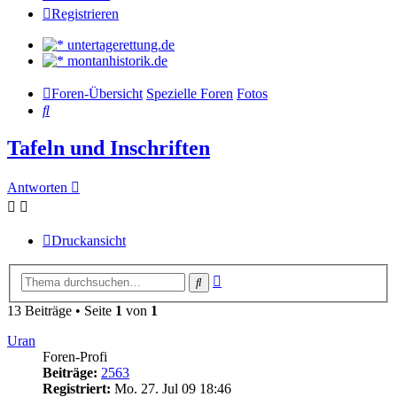
Registrieren
untertagerettung.de
montanhistorik.de
Foren-Übersicht
Spezielle Foren
Fotos
Suche
Tafeln und Inschriften
Antworten
Druckansicht
Erweiterte
Suche
Suche
13 Beiträge • Seite
1
von
1
Uran
Foren-Profi
Beiträge:
2563
Registriert:
Mo. 27. Jul 09 18:46