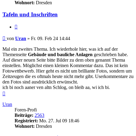
Wohnort:
Dresden
Tafeln und Inschriften
Zitieren
Beitrag
von
Uran
»
Fr. 09. Feb 24 14:44
Mal ein zweites Thema. Ich wiederhole hier, was ich auf der
Themenseite
Gebäude und bauliche Anlagen
geschrieben habe.
Auf dieser neuen Seite bitte Bilder zu dem oben genannt Thema
einstellen. Möglichst einen kleinen Kommentar dazu. Das ist kein
Fotowettbewerb. Hier geht es nicht um brilliante Fotos, sondern um
Zeitzeugen die es oftmals heute nicht mehr gibt. Userkommentare zu
den Fotos sind ausdrücklich erwünscht.
ich bi noch aaner ven altn Schlog, on bleib aa, wi ich bi.
Nach
oben
Uran
Foren-Profi
Beiträge:
2563
Registriert:
Mo. 27. Jul 09 18:46
Wohnort:
Dresden