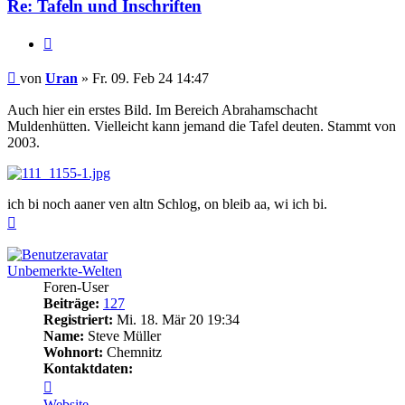
Re: Tafeln und Inschriften
Zitieren
Beitrag
von
Uran
»
Fr. 09. Feb 24 14:47
Auch hier ein erstes Bild. Im Bereich Abrahamschacht
Muldenhütten. Vielleicht kann jemand die Tafel deuten. Stammt von
2003.
ich bi noch aaner ven altn Schlog, on bleib aa, wi ich bi.
Nach
oben
Unbemerkte-Welten
Foren-User
Beiträge:
127
Registriert:
Mi. 18. Mär 20 19:34
Name:
Steve Müller
Wohnort:
Chemnitz
Kontaktdaten:
Kontaktdaten
von
Website