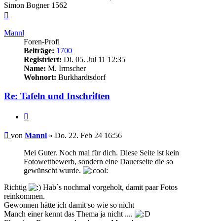
Simon Bogner 1562
Nach
oben
Mannl
Foren-Profi
Beiträge:
1700
Registriert:
Di. 05. Jul 11 12:35
Name:
M. Irmscher
Wohnort:
Burkhardtsdorf
Re: Tafeln und Inschriften
Zitieren
Beitrag
von
Mannl
»
Do. 22. Feb 24 16:56
Mei Guter. Noch mal für dich. Diese Seite ist kein
Fotowettbewerb, sondern eine Dauerseite die so
gewünscht wurde.
Richtig
Hab´s nochmal vorgeholt, damit paar Fotos
reinkommen.
Gewonnen hätte ich damit so wie so nicht
Manch einer kennt das Thema ja nicht ....