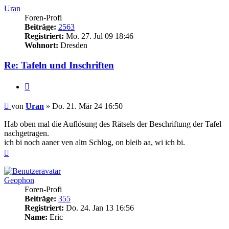
Uran
Foren-Profi
Beiträge:
2563
Registriert:
Mo. 27. Jul 09 18:46
Wohnort:
Dresden
Re: Tafeln und Inschriften
Zitieren
Beitrag
von
Uran
»
Do. 21. Mär 24 16:50
Hab oben mal die Auflösung des Rätsels der Beschriftung der Tafel
nachgetragen.
ich bi noch aaner ven altn Schlog, on bleib aa, wi ich bi.
Nach
oben
Geophon
Foren-Profi
Beiträge:
355
Registriert:
Do. 24. Jan 13 16:56
Name:
Eric