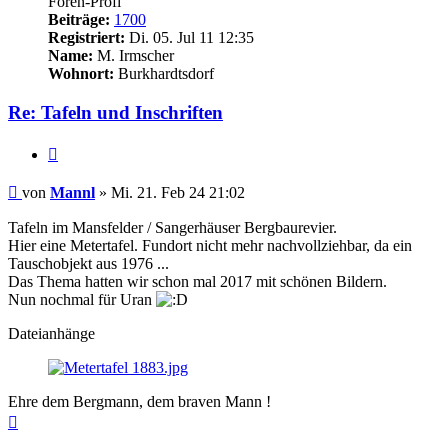
Foren-Profi
Beiträge:
1700
Registriert:
Di. 05. Jul 11 12:35
Name:
M. Irmscher
Wohnort:
Burkhardtsdorf
Re: Tafeln und Inschriften
Zitieren
Beitrag
von
Mannl
»
Mi. 21. Feb 24 21:02
Tafeln im Mansfelder / Sangerhäuser Bergbaurevier.
Hier eine Metertafel. Fundort nicht mehr nachvollziehbar, da ein
Tauschobjekt aus 1976 ...
Das Thema hatten wir schon mal 2017 mit schönen Bildern.
Nun nochmal für Uran
Dateianhänge
Ehre dem Bergmann, dem braven Mann !
Nach
oben