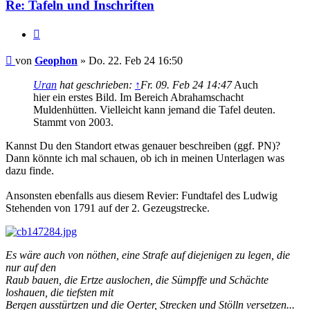
Re: Tafeln und Inschriften
Zitieren
Beitrag
von
Geophon
»
Do. 22. Feb 24 16:50
Uran
hat geschrieben:
↑
Fr. 09. Feb 24 14:47
Auch
hier ein erstes Bild. Im Bereich Abrahamschacht
Muldenhütten. Vielleicht kann jemand die Tafel deuten.
Stammt von 2003.
Kannst Du den Standort etwas genauer beschreiben (ggf. PN)?
Dann könnte ich mal schauen, ob ich in meinen Unterlagen was
dazu finde.
Ansonsten ebenfalls aus diesem Revier: Fundtafel des Ludwig
Stehenden von 1791 auf der 2. Gezeugstrecke.
Es wäre auch von nöthen, eine Strafe auf diejenigen zu legen, die
nur auf den
Raub bauen, die Ertze auslochen, die Sümpffe und Schächte
loshauen, die tiefsten mit
Bergen ausstürtzen und die Oerter, Strecken und Stölln versetzen...