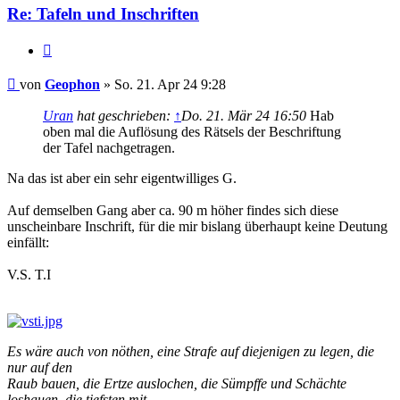
Re: Tafeln und Inschriften
Zitieren
Beitrag
von
Geophon
»
So. 21. Apr 24 9:28
Uran
hat geschrieben:
↑
Do. 21. Mär 24 16:50
Hab
oben mal die Auflösung des Rätsels der Beschriftung
der Tafel nachgetragen.
Na das ist aber ein sehr eigentwilliges G.
Auf demselben Gang aber ca. 90 m höher findes sich diese
unscheinbare Inschrift, für die mir bislang überhaupt keine Deutung
einfällt:
V.S. T.I
Es wäre auch von nöthen, eine Strafe auf diejenigen zu legen, die
nur auf den
Raub bauen, die Ertze auslochen, die Sümpffe und Schächte
loshauen, die tiefsten mit