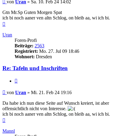
Beitrag
von
Uran
»
Sa. 10. Feb 24 14:02
Gtn Mr.Sp Guten Morgen Spat
ich bi noch aaner ven altn Schlog, on bleib aa, wi ich bi.
Nach
oben
Uran
Foren-Profi
Beiträge:
2563
Registriert:
Mo. 27. Jul 09 18:46
Wohnort:
Dresden
Re: Tafeln und Inschriften
Zitieren
Beitrag
von
Uran
»
Mi. 21. Feb 24 19:16
Da habe ich nun diese Seite auf Wunsch kreiert, ist aber
offensichtlich nicht von Interesse.
ich bi noch aaner ven altn Schlog, on bleib aa, wi ich bi.
Nach
oben
Mannl