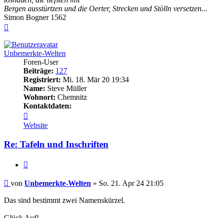
Bergen ausstürtzen und die Oerter, Strecken und Stölln versetzen...
Simon Bogner 1562
Nach
oben
Unbemerkte-Welten
Foren-User
Beiträge:
127
Registriert:
Mi. 18. Mär 20 19:34
Name:
Steve Müller
Wohnort:
Chemnitz
Kontaktdaten:
Kontaktdaten
von
Website
Unbemerkte-
Welten
Re: Tafeln und Inschriften
Zitieren
Beitrag
von
Unbemerkte-Welten
»
So. 21. Apr 24 21:05
Das sind bestimmt zwei Namenskürzel.
Glück Auf!