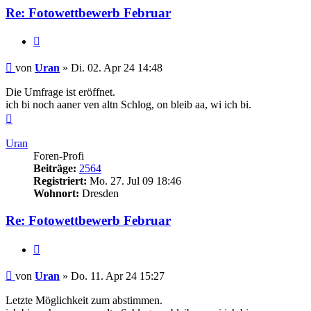
Re: Fotowettbewerb Februar
Zitieren
Beitrag
von
Uran
»
Di. 02. Apr 24 14:48
Die Umfrage ist eröffnet.
ich bi noch aaner ven altn Schlog, on bleib aa, wi ich bi.
Nach
oben
Uran
Foren-Profi
Beiträge:
2564
Registriert:
Mo. 27. Jul 09 18:46
Wohnort:
Dresden
Re: Fotowettbewerb Februar
Zitieren
Beitrag
von
Uran
»
Do. 11. Apr 24 15:27
Letzte Möglichkeit zum abstimmen.