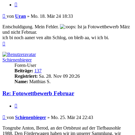
Zitieren
Beitrag
von
Uran
»
Mo. 18. Mär 24 18:33
Entschuldigung. Mein Fehler.
Ist ja Fotowettbewerb März
und nicht Februar.
ich bi noch aaner ven altn Schlog, on bleib aa, wi ich bi.
Nach
oben
Schienenbieger
Foren-User
Beiträge:
137
Registriert:
Sa. 28. Nov 09 20:26
Name:
Matthias S.
Re: Fotowettbewerb Februar
Zitieren
Beitrag
von
Schienenbieger
»
Mo. 25. Mär 24 22:43
Tongrube Anton, Berod, an der Ortsbrust auf der Tiefbausohle
1988. Den Förderwagen haben wir im unserer Sammlung, wir