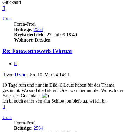
Glückauf!
Nach
oben
Uran
Foren-Profi
Beiträge:
2564
Registriert:
Mo. 27. Jul 09 18:46
Wohnort:
Dresden
Re: Fotowettbewerb Februar
Zitieren
Beitrag
von
Uran
»
So. 10. Mär 24 14:21
10 Tage rum und nur ein Bild. 6 Leute haben für das Thema
gestimmt. Wo sind die Bilder? Oder war hier nur der Wunsch der
Vater des Gedanken.
ich bi noch aaner ven altn Schlog, on bleib aa, wi ich bi.
Nach
oben
Uran
Foren-Profi
Beiträge:
2564