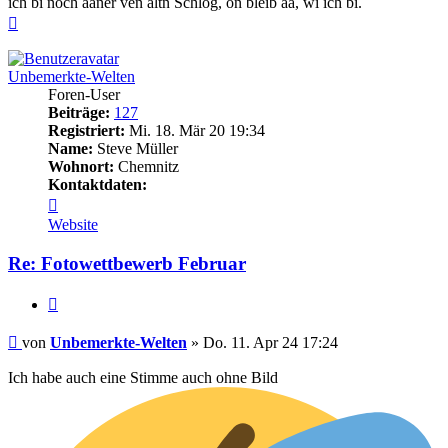
ich bi noch aaner ven altn Schlog, on bleib aa, wi ich bi.
Nach
oben
Unbemerkte-Welten
Foren-User
Beiträge:
127
Registriert:
Mi. 18. Mär 20 19:34
Name:
Steve Müller
Wohnort:
Chemnitz
Kontaktdaten:
Kontaktdaten
von
Website
Unbemerkte-
Welten
Re: Fotowettbewerb Februar
Zitieren
Beitrag
von
Unbemerkte-Welten
»
Do. 11. Apr 24 17:24
Ich habe auch eine Stimme auch ohne Bild