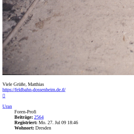
Viele Grüße, Matthias
https://feldbahn-dossenheim.de.tl/
Nach
oben
Uran
Foren-Profi
Beiträge:
2564
Registriert:
Mo. 27. Jul 09 18:46
Wohnort:
Dresden