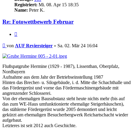
Registriert:
Mi. 08. Apr 15 18:35
Name:
Peter K.
Re: Fotowettbewerb Februar
Zitieren
Beitrag
von
AUF Reviersteiger
»
Sa. 02. Mär 24 16:04
Flußspatgrube Hermine (1929 - 1987), Lissenthan, Oberpfalz,
Nordbayern
Aufnahme aus dem Jahr der Betriebseinstellung 1987
Hinten das Brecher- u. Silogebäude, i. d. Mitte die Schachthalle und
das Fördergerüst und vorne das Fördermaschinengebäude mit
angrenzender Schlosserei.
Von der ehemaligen Bausubstanz steht heute nichts mehr (bis auf
das zum WE-Haus umfunktionierte ehemalige Steigerhäuschen),
das stählerne Fördergerüst wurde 2005 demontiert und leicht
gekürzt am ehemaligen Besucherbergwerk Reichartschacht wieder
aufgebaut.
Letzteres ist seit 2012 auch Geschichte.