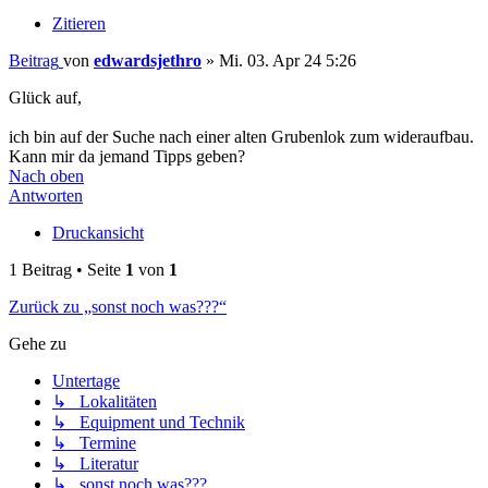
Zitieren
Beitrag
von
edwardsjethro
»
Mi. 03. Apr 24 5:26
Glück auf,
ich bin auf der Suche nach einer alten Grubenlok zum wideraufbau.
Kann mir da jemand Tipps geben?
Nach oben
Antworten
Druckansicht
1 Beitrag • Seite
1
von
1
Zurück zu „sonst noch was???“
Gehe zu
Untertage
↳ Lokalitäten
↳ Equipment und Technik
↳ Termine
↳ Literatur
↳ sonst noch was???