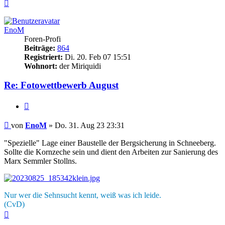
Nach
oben
EnoM
Foren-Profi
Beiträge:
864
Registriert:
Di. 20. Feb 07 15:51
Wohnort:
der Miriquidi
Re: Fotowettbewerb August
Zitieren
Beitrag
von
EnoM
»
Do. 31. Aug 23 23:31
"Spezielle" Lage einer Baustelle der Bergsicherung in Schneeberg.
Sollte die Kornzeche sein und dient den Arbeiten zur Sanierung des
Marx Semmler Stollns.
Nur wer die Sehnsucht kennt, weiß was ich leide.
(CvD)
Nach
oben