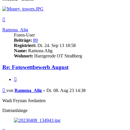
Nach
oben
Ramona_Alig
Foren-User
Beiträge:
89
Registriert:
Di. 24. Sep 13 18:58
Name:
Ramona Alig
Wohnort:
Harzgerode OT Straßberg
Re: Fotowettbewerb August
Zitieren
Beitrag
von
Ramona_Alig
»
Di. 08. Aug 23 14:38
Wadi Feynan Jordanien
Dateianhänge
Nach