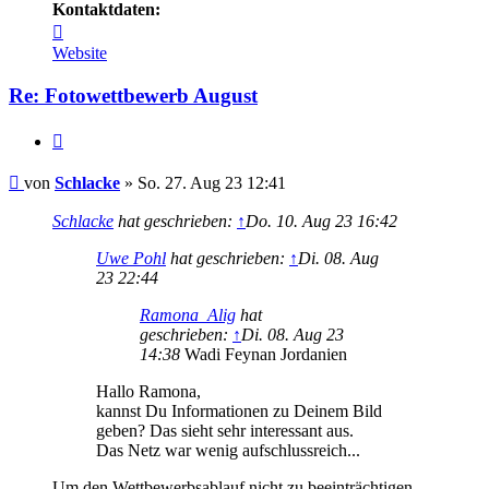
Kontaktdaten:
Kontaktdaten
von
Website
Schlacke
Re: Fotowettbewerb August
Zitieren
Beitrag
von
Schlacke
»
So. 27. Aug 23 12:41
Schlacke
hat geschrieben:
↑
Do. 10. Aug 23 16:42
Uwe Pohl
hat geschrieben:
↑
Di. 08. Aug
23 22:44
Ramona_Alig
hat
geschrieben:
↑
Di. 08. Aug 23
14:38
Wadi Feynan Jordanien
Hallo Ramona,
kannst Du Informationen zu Deinem Bild
geben? Das sieht sehr interessant aus.
Das Netz war wenig aufschlussreich...
Um den Wettbewerbsablauf nicht zu beeinträchtigen