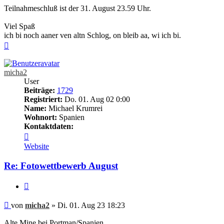
Teilnahmeschluß ist der 31. August 23.59 Uhr.
Viel Spaß
ich bi noch aaner ven altn Schlog, on bleib aa, wi ich bi.
Nach
oben
micha2
User
Beiträge:
1729
Registriert:
Do. 01. Aug 02 0:00
Name:
Michael Krumrei
Wohnort:
Spanien
Kontaktdaten:
Kontaktdaten
von
Website
micha2
Re: Fotowettbewerb August
Zitieren
Beitrag
von
micha2
»
Di. 01. Aug 23 18:23
Alte Mine bei Portman/Spanien