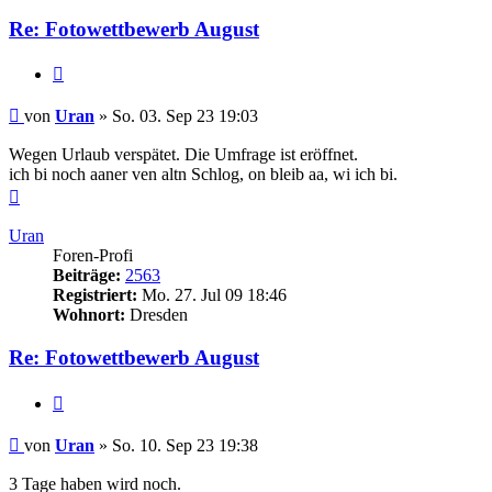
Re: Fotowettbewerb August
Zitieren
Beitrag
von
Uran
»
So. 03. Sep 23 19:03
Wegen Urlaub verspätet. Die Umfrage ist eröffnet.
ich bi noch aaner ven altn Schlog, on bleib aa, wi ich bi.
Nach
oben
Uran
Foren-Profi
Beiträge:
2563
Registriert:
Mo. 27. Jul 09 18:46
Wohnort:
Dresden
Re: Fotowettbewerb August
Zitieren
Beitrag
von
Uran
»
So. 10. Sep 23 19:38
3 Tage haben wird noch.