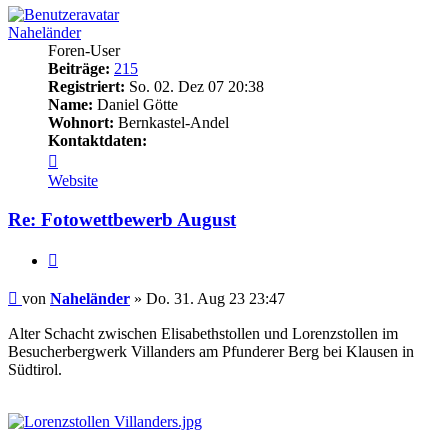
Naheländer
Foren-User
Beiträge:
215
Registriert:
So. 02. Dez 07 20:38
Name:
Daniel Götte
Wohnort:
Bernkastel-Andel
Kontaktdaten:
Kontaktdaten
von
Website
Naheländer
Re: Fotowettbewerb August
Zitieren
Beitrag
von
Naheländer
»
Do. 31. Aug 23 23:47
Alter Schacht zwischen Elisabethstollen und Lorenzstollen im
Besucherbergwerk Villanders am Pfunderer Berg bei Klausen in
Südtirol.