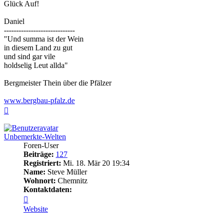
Glück Auf!
Daniel
-----------------------------
"Und summa ist der Wein
in diesem Land zu gut
und sind gar vile
holdselig Leut allda"
Bergmeister Thein über die Pfälzer
www.bergbau-pfalz.de
Nach
oben
Unbemerkte-Welten
Foren-User
Beiträge:
127
Registriert:
Mi. 18. Mär 20 19:34
Name:
Steve Müller
Wohnort:
Chemnitz
Kontaktdaten:
Kontaktdaten
von
Website
Unbemerkte-