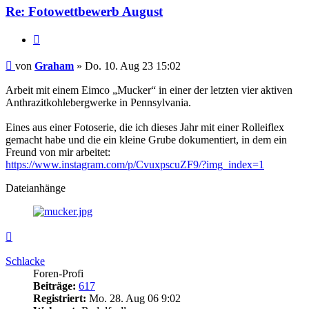
Re: Fotowettbewerb August
Zitieren
Beitrag
von
Graham
»
Do. 10. Aug 23 15:02
Arbeit mit einem Eimco „Mucker“ in einer der letzten vier aktiven
Anthrazitkohlebergwerke in Pennsylvania.
Eines aus einer Fotoserie, die ich dieses Jahr mit einer Rolleiflex
gemacht habe und die ein kleine Grube dokumentiert, in dem ein
Freund von mir arbeitet:
https://www.instagram.com/p/CvuxpscuZF9/?img_index=1
Dateianhänge
Nach
oben
Schlacke
Foren-Profi
Beiträge:
617
Registriert:
Mo. 28. Aug 06 9:02