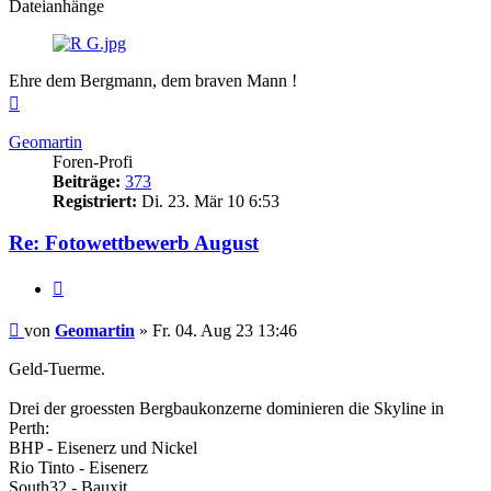
Dateianhänge
Ehre dem Bergmann, dem braven Mann !
Nach
oben
Geomartin
Foren-Profi
Beiträge:
373
Registriert:
Di. 23. Mär 10 6:53
Re: Fotowettbewerb August
Zitieren
Beitrag
von
Geomartin
»
Fr. 04. Aug 23 13:46
Geld-Tuerme.
Drei der groessten Bergbaukonzerne dominieren die Skyline in
Perth:
BHP - Eisenerz und Nickel
Rio Tinto - Eisenerz
South32 - Bauxit