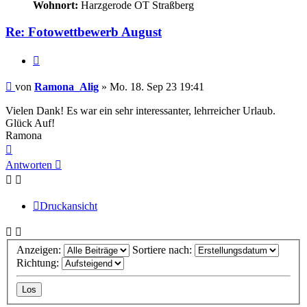
Wohnort:
Harzgerode OT Straßberg
Re: Fotowettbewerb August
Zitieren
Beitrag
von
Ramona_Alig
»
Mo. 18. Sep 23 19:41
Vielen Dank! Es war ein sehr interessanter, lehrreicher Urlaub.
Glück Auf!
Ramona
Nach
oben
Antworten
Druckansicht
Anzeigen:
Sortiere nach:
Richtung: