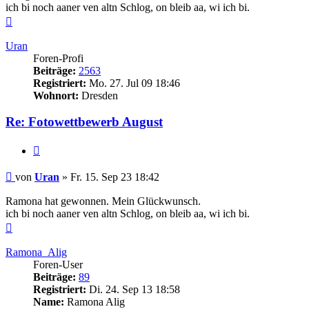
ich bi noch aaner ven altn Schlog, on bleib aa, wi ich bi.
Nach
oben
Uran
Foren-Profi
Beiträge:
2563
Registriert:
Mo. 27. Jul 09 18:46
Wohnort:
Dresden
Re: Fotowettbewerb August
Zitieren
Beitrag
von
Uran
»
Fr. 15. Sep 23 18:42
Ramona hat gewonnen. Mein Glückwunsch.
ich bi noch aaner ven altn Schlog, on bleib aa, wi ich bi.
Nach
oben
Ramona_Alig
Foren-User
Beiträge:
89
Registriert:
Di. 24. Sep 13 18:58
Name:
Ramona Alig