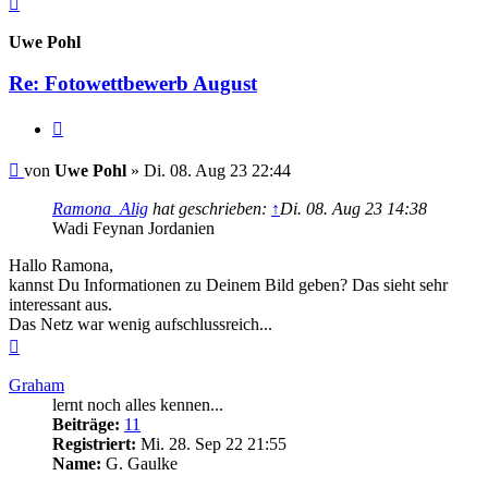
oben
Uwe Pohl
Re: Fotowettbewerb August
Zitieren
Beitrag
von
Uwe Pohl
»
Di. 08. Aug 23 22:44
Ramona_Alig
hat geschrieben:
↑
Di. 08. Aug 23 14:38
Wadi Feynan Jordanien
Hallo Ramona,
kannst Du Informationen zu Deinem Bild geben? Das sieht sehr
interessant aus.
Das Netz war wenig aufschlussreich...
Nach
oben
Graham
lernt noch alles kennen...
Beiträge:
11
Registriert:
Mi. 28. Sep 22 21:55
Name:
G. Gaulke