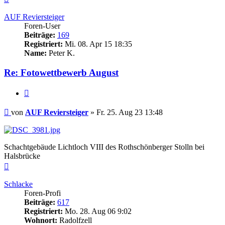
oben
AUF Reviersteiger
Foren-User
Beiträge:
169
Registriert:
Mi. 08. Apr 15 18:35
Name:
Peter K.
Re: Fotowettbewerb August
Zitieren
Beitrag
von
AUF Reviersteiger
»
Fr. 25. Aug 23 13:48
Schachtgebäude Lichtloch VIII des Rothschönberger Stolln bei
Halsbrücke
Nach
oben
Schlacke
Foren-Profi
Beiträge:
617
Registriert:
Mo. 28. Aug 06 9:02
Wohnort:
Radolfzell