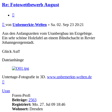
Welten
Re: Fotowettbewerb August
Zitieren
Beitrag
von
Unbemerkte-Welten
»
Sa. 02. Sep 23 20:21
Aus den Anfangszeiten vom Uranbergbau im Erzgebirge.
Ein sehr schöne Holzfafel an einem Blindschacht in Revier
Johanngeorgenstadt.
Glück Auf!
Dateianhänge
Untertage-Fotografie in 3D.
www.unbemerkte-welten.de
Nach
oben
Uran
Foren-Profi
Beiträge:
2563
Registriert:
Mo. 27. Jul 09 18:46
Wohnort:
Dresden