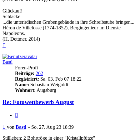
Glückauf!
Schlacke
...die unterirdischen Grubengebäude in ihre Schreibstube bringen...
Héron de Villefosse (1774-1852), Bergingenieur im Dienste
Napoleons.
(H. Dettmer, 2014)
Nach
oben
Bastl
Foren-Profi
Beiträge:
262
Registriert:
Sa. 03. Feb 07 18:22
Name:
Sebastian Weigoldt
Wohnort:
Augsburg
Re: Fotowettbewerb August
Zitieren
Beitrag
von
Bastl
»
So. 27. Aug 23 18:39
Stillleben: 2 Bohrtröge in einer "Kristallpfütze"