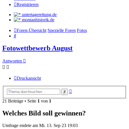
Registrieren
untertagerettung.de
montanhistorik.de
Foren-Übersicht
Spezielle Foren
Fotos
Suche
Fotowettbewerb August
Antworten
Druckansicht
Erweiterte
Suche
Suche
21 Beiträge • Seite
1
von
1
Welches Bild soll gewinnen?
Umfrage endete am Mi. 13. Sep 23 19:03