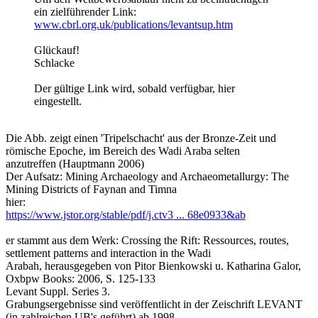
ein zielführender Link:
www.cbrl.org.uk/publications/levantsup.htm
Glückauf!
Schlacke
Der gültige Link wird, sobald verfügbar, hier
eingestellt.
Die Abb. zeigt einen 'Tripelschacht' aus der Bronze-Zeit und
römische Epoche, im Bereich des Wadi Araba selten
anzutreffen (Hauptmann 2006)
Der Aufsatz: Mining Archaeology and Archaeometallurgy: The
Mining Districts of Faynan and Timna
hier:
https://www.jstor.org/stable/pdf/j.ctv3 ... 68e0933&ab
er stammt aus dem Werk: Crossing the Rift: Ressources, routes,
settlement patterns and interaction in the Wadi
Arabah, herausgegeben von Pitor Bienkowski u. Katharina Galor,
Oxbpw Books: 2006, S. 125-133
Levant Suppl. Series 3.
Grabungsergebnisse sind veröffentlicht in der Zeischrift LEVANT
(in zahlreichen UB's geführt) ab 1998