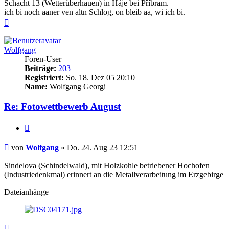
Schacht 13 (Wetterüberhauen) in Háje bei Příbram.
ich bi noch aaner ven altn Schlog, on bleib aa, wi ich bi.
Nach
oben
Wolfgang
Foren-User
Beiträge:
203
Registriert:
So. 18. Dez 05 20:10
Name:
Wolfgang Georgi
Re: Fotowettbewerb August
Zitieren
Beitrag
von
Wolfgang
»
Do. 24. Aug 23 12:51
Sindelova (Schindelwald), mit Holzkohle betriebener Hochofen
(Industriedenkmal) erinnert an die Metallverarbeitung im Erzgebirge
Dateianhänge
Nach