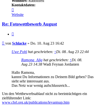
Wohnort:
Radolfzell
Kontaktdaten:
Kontaktdaten
von
Website
Schlacke
Re: Fotowettbewerb August
Zitieren
Beitrag
von
Schlacke
»
Do. 10. Aug 23 16:42
Uwe Pohl
hat geschrieben:
↑
Di. 08. Aug 23 22:44
Ramona_Alig
hat geschrieben:
↑
Di. 08.
Aug 23 14:38
Wadi Feynan Jordanien
Hallo Ramona,
kannst Du Informationen zu Deinem Bild geben? Das
sieht sehr interessant aus.
Das Netz war wenig aufschlussreich...
Um den Wettbewerbsablauf nicht zu beeinträchtigen ein
zielführender Link:
www.cbrl.org.uk/publications/levantsup.htm