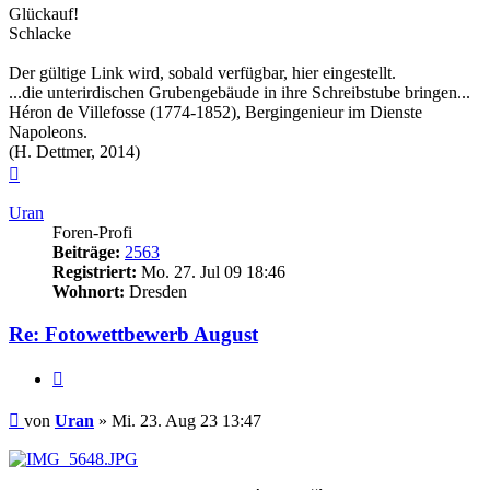
Glückauf!
Schlacke
Der gültige Link wird, sobald verfügbar, hier eingestellt.
...die unterirdischen Grubengebäude in ihre Schreibstube bringen...
Héron de Villefosse (1774-1852), Bergingenieur im Dienste
Napoleons.
(H. Dettmer, 2014)
Nach
oben
Uran
Foren-Profi
Beiträge:
2563
Registriert:
Mo. 27. Jul 09 18:46
Wohnort:
Dresden
Re: Fotowettbewerb August
Zitieren
Beitrag
von
Uran
»
Mi. 23. Aug 23 13:47