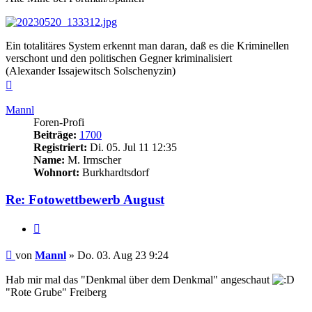
Ein totalitäres System erkennt man daran, daß es die Kriminellen
verschont und den politischen Gegner kriminalisiert
(Alexander Issajewitsch Solschenyzin)
Nach
oben
Mannl
Foren-Profi
Beiträge:
1700
Registriert:
Di. 05. Jul 11 12:35
Name:
M. Irmscher
Wohnort:
Burkhardtsdorf
Re: Fotowettbewerb August
Zitieren
Beitrag
von
Mannl
»
Do. 03. Aug 23 9:24
Hab mir mal das "Denkmal über dem Denkmal" angeschaut
"Rote Grube" Freiberg