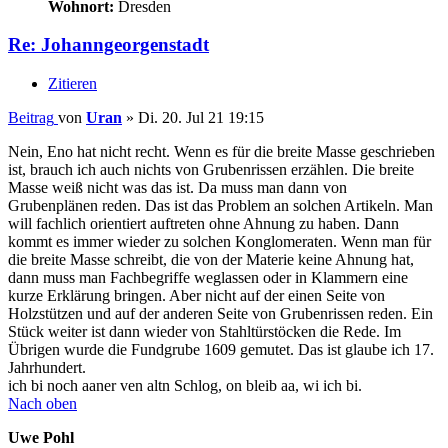
Wohnort:
Dresden
Re: Johanngeorgenstadt
Zitieren
Beitrag
von
Uran
»
Di. 20. Jul 21 19:15
Nein, Eno hat nicht recht. Wenn es für die breite Masse geschrieben
ist, brauch ich auch nichts von Grubenrissen erzählen. Die breite
Masse weiß nicht was das ist. Da muss man dann von
Grubenplänen reden. Das ist das Problem an solchen Artikeln. Man
will fachlich orientiert auftreten ohne Ahnung zu haben. Dann
kommt es immer wieder zu solchen Konglomeraten. Wenn man für
die breite Masse schreibt, die von der Materie keine Ahnung hat,
dann muss man Fachbegriffe weglassen oder in Klammern eine
kurze Erklärung bringen. Aber nicht auf der einen Seite von
Holzstützen und auf der anderen Seite von Grubenrissen reden. Ein
Stück weiter ist dann wieder von Stahltürstöcken die Rede. Im
Übrigen wurde die Fundgrube 1609 gemutet. Das ist glaube ich 17.
Jahrhundert.
ich bi noch aaner ven altn Schlog, on bleib aa, wi ich bi.
Nach oben
Uwe Pohl