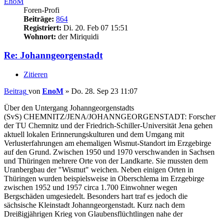
EnoM
Foren-Profi
Beiträge:
864
Registriert:
Di. 20. Feb 07 15:51
Wohnort:
der Miriquidi
Re: Johanngeorgenstadt
Zitieren
Beitrag
von
EnoM
»
Do. 28. Sep 23 11:07
Über den Untergang Johanngeorgenstadts
(SvS) CHEMNITZ/JENA/JOHANNGEORGENSTADT: Forscher
der TU Chemnitz und der Friedrich-Schiller-Universität Jena gehen
aktuell lokalen Erinnerungskulturen und dem Umgang mit
Verlusterfahrungen am ehemaligen Wismut-Standort im Erzgebirge
auf den Grund. Zwischen 1950 und 1970 verschwanden in Sachsen
und Thüringen mehrere Orte von der Landkarte. Sie mussten dem
Uranbergbau der "Wismut" weichen. Neben einigen Orten in
Thüringen wurden beispielsweise in Oberschlema im Erzgebirge
zwischen 1952 und 1957 circa 1.700 Einwohner wegen
Bergschäden umgesiedelt. Besonders hart traf es jedoch die
sächsische Kleinstadt Johanngeorgenstadt. Kurz nach dem
Dreißigjährigen Krieg von Glaubensflüchtlingen nahe der