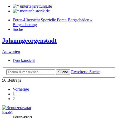
untertagerettung.de
montanhistorik.de
Foren-Übersicht
Spezielle Foren
Bergschäden -
Bergsicherung
Suche
Johanngeorgenstadt
Antworten
Druckansicht
Erweiterte Suche
Suche
56 Beiträge
Vorherige
1
2
EnoM
Foren-Profi