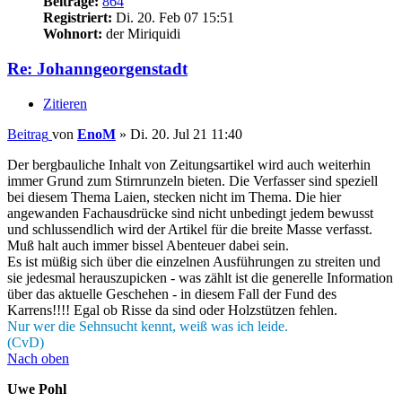
Beiträge:
864
Registriert:
Di. 20. Feb 07 15:51
Wohnort:
der Miriquidi
Re: Johanngeorgenstadt
Zitieren
Beitrag
von
EnoM
»
Di. 20. Jul 21 11:40
Der bergbauliche Inhalt von Zeitungsartikel wird auch weiterhin
immer Grund zum Stirnrunzeln bieten. Die Verfasser sind speziell
bei diesem Thema Laien, stecken nicht im Thema. Die hier
angewanden Fachausdrücke sind nicht unbedingt jedem bewusst
und schlussendlich wird der Artikel für die breite Masse verfasst.
Muß halt auch immer bissel Abenteuer dabei sein.
Es ist müßig sich über die einzelnen Ausführungen zu streiten und
sie jedesmal herauszupicken - was zählt ist die generelle Information
über das aktuelle Geschehen - in diesem Fall der Fund des
Karrens!!!! Egal ob Risse da sind oder Holzstützen fehlen.
Nur wer die Sehnsucht kennt, weiß was ich leide.
(CvD)
Nach oben
Uwe Pohl