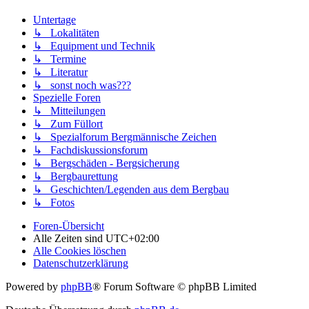
Untertage
↳ Lokalitäten
↳ Equipment und Technik
↳ Termine
↳ Literatur
↳ sonst noch was???
Spezielle Foren
↳ Mitteilungen
↳ Zum Füllort
↳ Spezialforum Bergmännische Zeichen
↳ Fachdiskussionsforum
↳ Bergschäden - Bergsicherung
↳ Bergbaurettung
↳ Geschichten/Legenden aus dem Bergbau
↳ Fotos
Foren-Übersicht
Alle Zeiten sind
UTC+02:00
Alle Cookies löschen
Datenschutzerklärung
Powered by
phpBB
® Forum Software © phpBB Limited