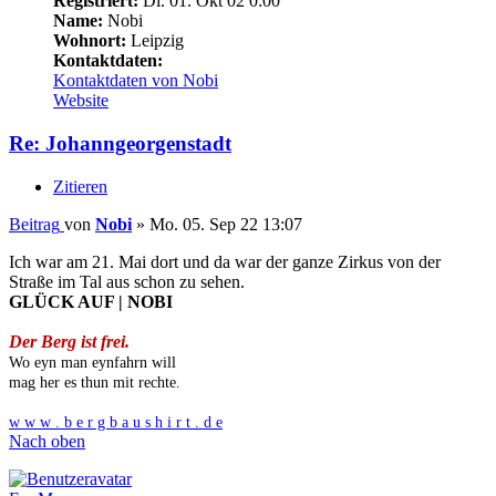
Registriert:
Di. 01. Okt 02 0:00
Name:
Nobi
Wohnort:
Leipzig
Kontaktdaten:
Kontaktdaten von Nobi
Website
Re: Johanngeorgenstadt
Zitieren
Beitrag
von
Nobi
»
Mo. 05. Sep 22 13:07
Ich war am 21. Mai dort und da war der ganze Zirkus von der
Straße im Tal aus schon zu sehen.
GLÜCK AUF | NOBI
Der Berg ist frei.
Wo eyn man eynfahrn will
mag her es thun mit rechte.
w w w . b e r g b a u s h i r t . d e
Nach oben