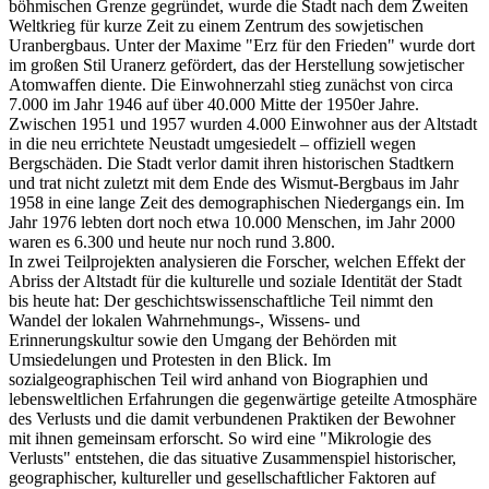
böhmischen Grenze gegründet, wurde die Stadt nach dem Zweiten
Weltkrieg für kurze Zeit zu einem Zentrum des sowjetischen
Uranbergbaus. Unter der Maxime "Erz für den Frieden" wurde dort
im großen Stil Uranerz gefördert, das der Herstellung sowjetischer
Atomwaffen diente. Die Einwohnerzahl stieg zunächst von circa
7.000 im Jahr 1946 auf über 40.000 Mitte der 1950er Jahre.
Zwischen 1951 und 1957 wurden 4.000 Einwohner aus der Altstadt
in die neu errichtete Neustadt umgesiedelt – offiziell wegen
Bergschäden. Die Stadt verlor damit ihren historischen Stadtkern
und trat nicht zuletzt mit dem Ende des Wismut-Bergbaus im Jahr
1958 in eine lange Zeit des demographischen Niedergangs ein. Im
Jahr 1976 lebten dort noch etwa 10.000 Menschen, im Jahr 2000
waren es 6.300 und heute nur noch rund 3.800.
In zwei Teilprojekten analysieren die Forscher, welchen Effekt der
Abriss der Altstadt für die kulturelle und soziale Identität der Stadt
bis heute hat: Der geschichtswissenschaftliche Teil nimmt den
Wandel der lokalen Wahrnehmungs-, Wissens- und
Erinnerungskultur sowie den Umgang der Behörden mit
Umsiedelungen und Protesten in den Blick. Im
sozialgeographischen Teil wird anhand von Biographien und
lebensweltlichen Erfahrungen die gegenwärtige geteilte Atmosphäre
des Verlusts und die damit verbundenen Praktiken der Bewohner
mit ihnen gemeinsam erforscht. So wird eine "Mikrologie des
Verlusts" entstehen, die das situative Zusammenspiel historischer,
geographischer, kultureller und gesellschaftlicher Faktoren auf