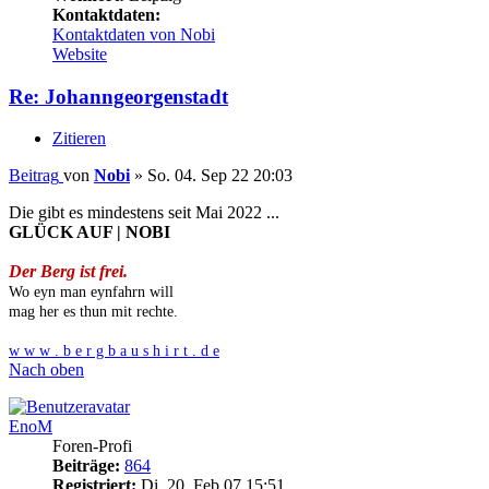
Kontaktdaten:
Kontaktdaten von Nobi
Website
Re: Johanngeorgenstadt
Zitieren
Beitrag
von
Nobi
»
So. 04. Sep 22 20:03
Die gibt es mindestens seit Mai 2022 ...
GLÜCK AUF | NOBI
Der Berg ist frei.
Wo eyn man eynfahrn will
mag her es thun mit rechte.
w w w . b e r g b a u s h i r t . d e
Nach oben
EnoM
Foren-Profi
Beiträge:
864
Registriert:
Di. 20. Feb 07 15:51