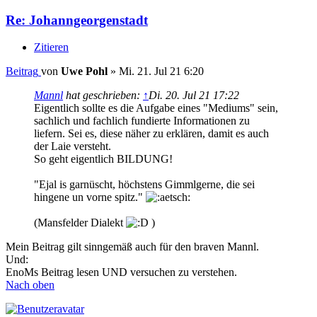
Re: Johanngeorgenstadt
Zitieren
Beitrag
von
Uwe Pohl
»
Mi. 21. Jul 21 6:20
Mannl
hat geschrieben:
↑
Di. 20. Jul 21 17:22
Eigentlich sollte es die Aufgabe eines "Mediums" sein,
sachlich und fachlich fundierte Informationen zu
liefern. Sei es, diese näher zu erklären, damit es auch
der Laie versteht.
So geht eigentlich BILDUNG!
"Ejal is garnüscht, höchstens Gimmlgerne, die sei
hingene un vorne spitz."
(Mansfelder Dialekt
)
Mein Beitrag gilt sinngemäß auch für den braven Mannl.
Und:
EnoMs Beitrag lesen UND versuchen zu verstehen.
Nach oben