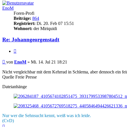
EnoM
Foren-Profi
Beiträge:
864
Registriert:
Di. 20. Feb 07 15:51
Wohnort:
der Miriquidi
Re: Johanngeorgenstadt
Zitieren
Beitrag
von
EnoM
»
Mi. 14. Jul 21 18:21
Nicht vergleichbar mit dem Kehrrad in Schlema, aber dennoch ein fein
Quelle Freie Presse
Dateianhänge
Nur wer die Sehnsucht kennt, weiß was ich leide.
(CvD)
Nach