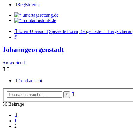
Registrieren
untertagerettung.de
montanhistorik.de
Foren-Übersicht
Spezielle Foren
Bergschäden - Bergsicherun
Suche
Johanngeorgenstadt
Antworten
Druckansicht
Erweiterte
Suche
Suche
56 Beiträge
Vorherige
1
2