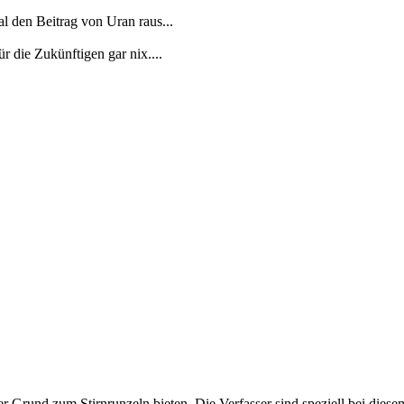
 den Beitrag von Uran raus...
r die Zukünftigen gar nix....
er Grund zum Stirnrunzeln bieten. Die Verfasser sind speziell bei di