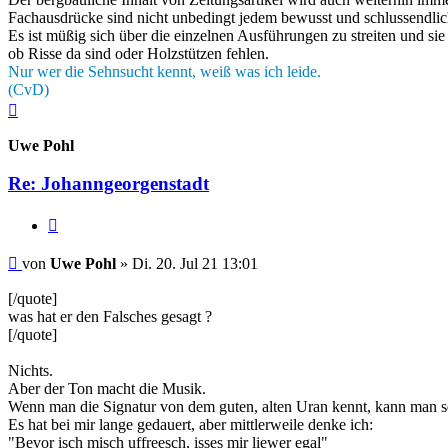
Fachausdrücke sind nicht unbedingt jedem bewusst und schlussendlich 
Es ist müßig sich über die einzelnen Ausführungen zu streiten und sie
ob Risse da sind oder Holzstützen fehlen.
Nur wer die Sehnsucht kennt, weiß was ich leide.
(CvD)
Nach
oben
Uwe Pohl
Re: Johanngeorgenstadt
Zitieren
Beitrag
von
Uwe Pohl
»
Di. 20. Jul 21 13:01
[/quote]
was hat er den Falsches gesagt ?
[/quote]
Nichts.
Aber der Ton macht die Musik.
Wenn man die Signatur von dem guten, alten Uran kennt, kann man s
Es hat bei mir lange gedauert, aber mittlerweile denke ich:
"Bevor isch misch uffreesch, isses mir liewer egal"