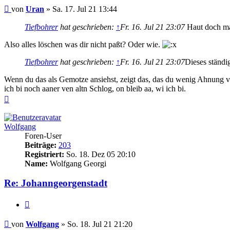
Beitrag
von
Uran
»
Sa. 17. Jul 21 13:44
Tiefbohrer
hat geschrieben:
↑
Fr. 16. Jul 21 23:07
Haut doch mal
Also alles löschen was dir nicht paßt? Oder wie.
Tiefbohrer
hat geschrieben:
↑
Fr. 16. Jul 21 23:07
Dieses ständi
Wenn du das als Gemotze ansiehst, zeigt das, das du wenig Ahnung von
ich bi noch aaner ven altn Schlog, on bleib aa, wi ich bi.
Nach
oben
Wolfgang
Foren-User
Beiträge:
203
Registriert:
So. 18. Dez 05 20:10
Name:
Wolfgang Georgi
Re: Johanngeorgenstadt
Zitieren
Beitrag
von
Wolfgang
»
So. 18. Jul 21 21:20