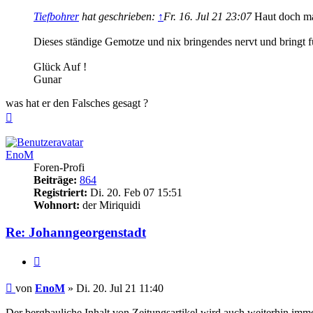
Tiefbohrer
hat geschrieben:
↑
Fr. 16. Jul 21 23:07
Haut doch mal
Dieses ständige Gemotze und nix bringendes nervt und bringt fü
Glück Auf !
Gunar
was hat er den Falsches gesagt ?
Nach
oben
EnoM
Foren-Profi
Beiträge:
864
Registriert:
Di. 20. Feb 07 15:51
Wohnort:
der Miriquidi
Re: Johanngeorgenstadt
Zitieren
Beitrag
von
EnoM
»
Di. 20. Jul 21 11:40
Der bergbauliche Inhalt von Zeitungsartikel wird auch weiterhin imm