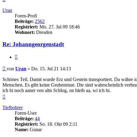
oben
Uran
Foren-Profi
Beiträge:
2562
Registriert:
Mo. 27. Jul 09 18:46
Wohnort:
Dresden
Re: Johanngeorgenstadt
Zitieren
Beitrag
von
Uran
»
Do. 15. Jul 21 14:13
Schönes Teil. Damit wurde Erz und Gestein transportiert. Da währe ic
Menschen. Es gibt keine Grubenrisse. Die sind wahrscheinlich verbran
ich bi noch aaner ven altn Schlog, on bleib aa, wi ich bi.
Nach
oben
Tiefbohrer
Foren-User
Beiträge:
44
Registriert:
So. 18. Okt 09 2:11
Name:
Gunar