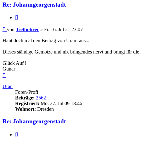
Re: Johanngeorgenstadt
Zitieren
Beitrag
von
Tiefbohrer
»
Fr. 16. Jul 21 23:07
Haut doch mal den Beitrag von Uran raus...
Dieses ständige Gemotze und nix bringendes nervt und bringt für die Z
Glück Auf !
Gunar
Nach
oben
Uran
Foren-Profi
Beiträge:
2562
Registriert:
Mo. 27. Jul 09 18:46
Wohnort:
Dresden
Re: Johanngeorgenstadt
Zitieren