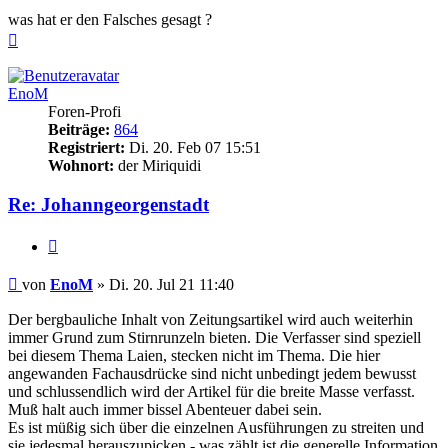
was hat er den Falsches gesagt ?
Nach
oben
EnoM
Foren-Profi
Beiträge:
864
Registriert:
Di. 20. Feb 07 15:51
Wohnort:
der Miriquidi
Re: Johanngeorgenstadt
Zitieren
Beitrag
von
EnoM
»
Di. 20. Jul 21 11:40
Der bergbauliche Inhalt von Zeitungsartikel wird auch weiterhin
immer Grund zum Stirnrunzeln bieten. Die Verfasser sind speziell
bei diesem Thema Laien, stecken nicht im Thema. Die hier
angewanden Fachausdrücke sind nicht unbedingt jedem bewusst
und schlussendlich wird der Artikel für die breite Masse verfasst.
Muß halt auch immer bissel Abenteuer dabei sein.
Es ist müßig sich über die einzelnen Ausführungen zu streiten und
sie jedesmal herauszupicken - was zählt ist die generelle Information