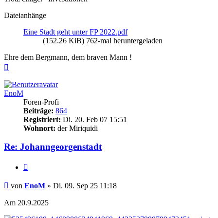
Dateianhänge
Eine Stadt geht unter FP 2022.pdf
(152.26 KiB) 762-mal heruntergeladen
Ehre dem Bergmann, dem braven Mann !
Nach
oben
EnoM
Foren-Profi
Beiträge:
864
Registriert:
Di. 20. Feb 07 15:51
Wohnort:
der Miriquidi
Re: Johanngeorgenstadt
Zitieren
Beitrag
von
EnoM
»
Di. 09. Sep 25 11:18
Am 20.9.2025