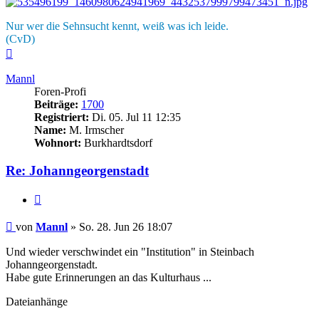
Nur wer die Sehnsucht kennt, weiß was ich leide.
(CvD)
Nach
oben
Mannl
Foren-Profi
Beiträge:
1700
Registriert:
Di. 05. Jul 11 12:35
Name:
M. Irmscher
Wohnort:
Burkhardtsdorf
Re: Johanngeorgenstadt
Zitieren
Beitrag
von
Mannl
»
So. 28. Jun 26 18:07
Und wieder verschwindet ein "Institution" in Steinbach
Johanngeorgenstadt.
Habe gute Erinnerungen an das Kulturhaus ...
Dateianhänge