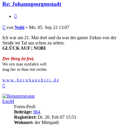
Re: Johanngeorgenstadt
Zitieren
Beitrag
von
Nobi
»
Mo. 05. Sep 22 13:07
Ich war am 21. Mai dort und da war der ganze Zirkus von der
Straße im Tal aus schon zu sehen.
GLÜCK AUF | NOBI
Der Berg ist frei.
Wo eyn man eynfahrn will
mag her es thun mit rechte.
w w w . b e r g b a u s h i r t . d e
Nach
oben
EnoM
Foren-Profi
Beiträge:
864
Registriert:
Di. 20. Feb 07 15:51
Wohnort:
der Miriquidi