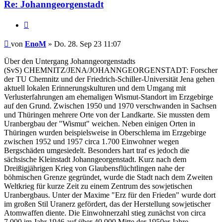
Re: Johanngeorgenstadt
Zitieren
Beitrag
von
EnoM
»
Do. 28. Sep 23 11:07
Über den Untergang Johanngeorgenstadts
(SvS) CHEMNITZ/JENA/JOHANNGEORGENSTADT: Forscher
der TU Chemnitz und der Friedrich-Schiller-Universität Jena gehen
aktuell lokalen Erinnerungskulturen und dem Umgang mit
Verlusterfahrungen am ehemaligen Wismut-Standort im Erzgebirge
auf den Grund. Zwischen 1950 und 1970 verschwanden in Sachsen
und Thüringen mehrere Orte von der Landkarte. Sie mussten dem
Uranbergbau der "Wismut" weichen. Neben einigen Orten in
Thüringen wurden beispielsweise in Oberschlema im Erzgebirge
zwischen 1952 und 1957 circa 1.700 Einwohner wegen
Bergschäden umgesiedelt. Besonders hart traf es jedoch die
sächsische Kleinstadt Johanngeorgenstadt. Kurz nach dem
Dreißigjährigen Krieg von Glaubensflüchtlingen nahe der
böhmischen Grenze gegründet, wurde die Stadt nach dem Zweiten
Weltkrieg für kurze Zeit zu einem Zentrum des sowjetischen
Uranbergbaus. Unter der Maxime "Erz für den Frieden" wurde dort
im großen Stil Uranerz gefördert, das der Herstellung sowjetischer
Atomwaffen diente. Die Einwohnerzahl stieg zunächst von circa
7.000 im Jahr 1946 auf über 40.000 Mitte der 1950er Jahre.