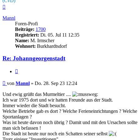
(CvD)
Nach
oben
Mannl
Foren-Profi
Beiträge:
1700
Registriert:
Di. 05. Jul 11 12:35
Name:
M. Irmscher
Wohnort:
Burkhardtsdorf
Re: Johanngeorgenstadt
Zitieren
Beitrag
von
Mannl
»
Do. 28. Sep 23 12:24
Und ewig grüßt das Murmeltier ....
Ich war 1975 dort und wir hatten Freunde aus der Stadt.
Immer wieder die Stadt besucht.
Welche Betriebe gab es dort ? Welche Ferieneinrichtungen ? Welche
Sportanlagen ?
Was ist heute davon noch übrig ? Damit und mit den Ursachen sollte
man sich befassen !
Die Stadt ist heute nur noch ein Schatten seiner selbst
Trotz einiger "Investitionen"