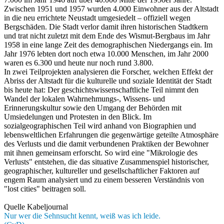
Zwischen 1951 und 1957 wurden 4.000 Einwohner aus der Altstadt
in die neu errichtete Neustadt umgesiedelt – offiziell wegen
Bergschäden. Die Stadt verlor damit ihren historischen Stadtkern
und trat nicht zuletzt mit dem Ende des Wismut-Bergbaus im Jahr
1958 in eine lange Zeit des demographischen Niedergangs ein. Im
Jahr 1976 lebten dort noch etwa 10.000 Menschen, im Jahr 2000
waren es 6.300 und heute nur noch rund 3.800.
In zwei Teilprojekten analysieren die Forscher, welchen Effekt der
Abriss der Altstadt für die kulturelle und soziale Identität der Stadt
bis heute hat: Der geschichtswissenschaftliche Teil nimmt den
Wandel der lokalen Wahrnehmungs-, Wissens- und
Erinnerungskultur sowie den Umgang der Behörden mit
Umsiedelungen und Protesten in den Blick. Im
sozialgeographischen Teil wird anhand von Biographien und
lebensweltlichen Erfahrungen die gegenwärtige geteilte Atmosphäre
des Verlusts und die damit verbundenen Praktiken der Bewohner
mit ihnen gemeinsam erforscht. So wird eine "Mikrologie des
Verlusts" entstehen, die das situative Zusammenspiel historischer,
geographischer, kultureller und gesellschaftlicher Faktoren auf
engem Raum analysiert und zu einem besseren Verständnis von
"lost cities" beitragen soll.
Quelle Kabeljournal
Nur wer die Sehnsucht kennt, weiß was ich leide.