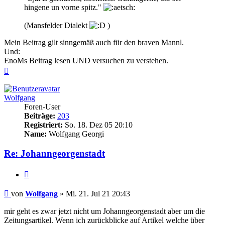
hingene un vorne spitz."
(Mansfelder Dialekt
)
Mein Beitrag gilt sinngemäß auch für den braven Mannl.
Und:
EnoMs Beitrag lesen UND versuchen zu verstehen.
Nach
oben
Wolfgang
Foren-User
Beiträge:
203
Registriert:
So. 18. Dez 05 20:10
Name:
Wolfgang Georgi
Re: Johanngeorgenstadt
Zitieren
Beitrag
von
Wolfgang
»
Mi. 21. Jul 21 20:43
mir geht es zwar jetzt nicht um Johanngeorgenstadt aber um die
Zeitungsartikel. Wenn ich zurückblicke auf Artikel welche über