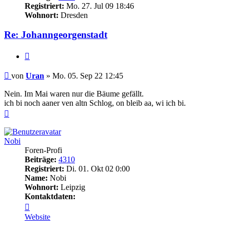
Registriert:
Mo. 27. Jul 09 18:46
Wohnort:
Dresden
Re: Johanngeorgenstadt
Zitieren
Beitrag
von
Uran
»
Mo. 05. Sep 22 12:45
Nein. Im Mai waren nur die Bäume gefällt.
ich bi noch aaner ven altn Schlog, on bleib aa, wi ich bi.
Nach
oben
Nobi
Foren-Profi
Beiträge:
4310
Registriert:
Di. 01. Okt 02 0:00
Name:
Nobi
Wohnort:
Leipzig
Kontaktdaten:
Kontaktdaten
von
Website
Nobi