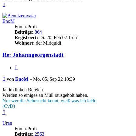
Nach
oben
EnoM
Foren-Profi
Beiträge:
864
Registriert:
Di. 20. Feb 07 15:51
Wohnort:
der Miriquidi
Re: Johanngeorgenstadt
Zitieren
Beitrag
von
EnoM
»
Mo. 05. Sep 22 10:39
Ja, im linken Bereich.
Werden so einiges an Müll rausgeholt haben..
Nur wer die Sehnsucht kennt, weiß was ich leide.
(CvD)
Nach
oben
Uran
Foren-Profi
Beiträge:
2563