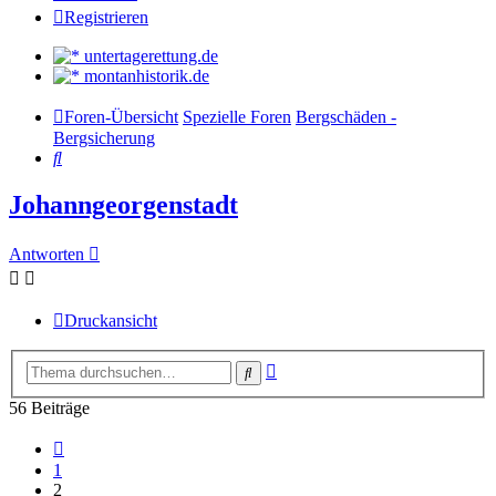
Registrieren
untertagerettung.de
montanhistorik.de
Foren-Übersicht
Spezielle Foren
Bergschäden -
Bergsicherung
Suche
Johanngeorgenstadt
Antworten
Druckansicht
Erweiterte
Suche
Suche
56 Beiträge
Vorherige
1
2