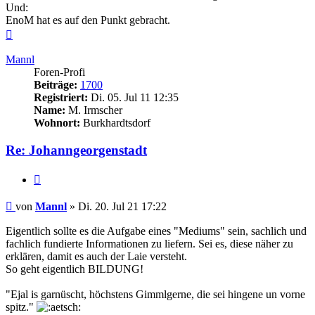
Und:
EnoM hat es auf den Punkt gebracht.
Nach
oben
Mannl
Foren-Profi
Beiträge:
1700
Registriert:
Di. 05. Jul 11 12:35
Name:
M. Irmscher
Wohnort:
Burkhardtsdorf
Re: Johanngeorgenstadt
Zitieren
Beitrag
von
Mannl
»
Di. 20. Jul 21 17:22
Eigentlich sollte es die Aufgabe eines "Mediums" sein, sachlich und
fachlich fundierte Informationen zu liefern. Sei es, diese näher zu
erklären, damit es auch der Laie versteht.
So geht eigentlich BILDUNG!
"Ejal is garnüscht, höchstens Gimmlgerne, die sei hingene un vorne
spitz."