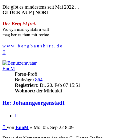
Die gibt es mindestens seit Mai 2022 ...
GLÜCK AUF | NOBI
Der Berg ist frei.
Wo eyn man eynfahrn will
mag her es thun mit rechte.
w w w . b e r g b a u s h i r t . d e
Nach
oben
EnoM
Foren-Profi
Beiträge:
864
Registriert:
Di. 20. Feb 07 15:51
Wohnort:
der Miriquidi
Re: Johanngeorgenstadt
Zitieren
Beitrag
von
EnoM
»
Mo. 05. Sep 22 8:09