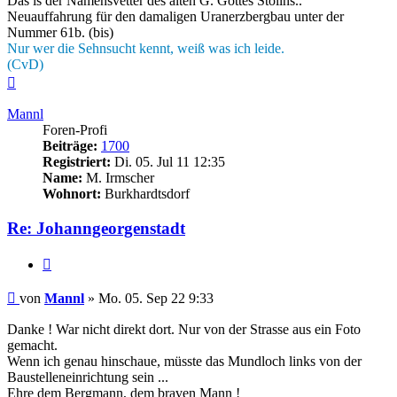
Das is der Namensvetter des alten G. Gottes Stollns..
Neuauffahrung für den damaligen Uranerzbergbau unter der
Nummer 61b. (bis)
Nur wer die Sehnsucht kennt, weiß was ich leide.
(CvD)
Nach
oben
Mannl
Foren-Profi
Beiträge:
1700
Registriert:
Di. 05. Jul 11 12:35
Name:
M. Irmscher
Wohnort:
Burkhardtsdorf
Re: Johanngeorgenstadt
Zitieren
Beitrag
von
Mannl
»
Mo. 05. Sep 22 9:33
Danke ! War nicht direkt dort. Nur von der Strasse aus ein Foto
gemacht.
Wenn ich genau hinschaue, müsste das Mundloch links von der
Baustelleneinrichtung sein ...
Ehre dem Bergmann, dem braven Mann !