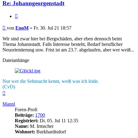
Re: Johanngeorgenstadt
Zitieren
Beitrag
von
EnoM
»
Fr. 30. Jul 21 18:57
Wir sind zwar hier bei Bergschäden, aber eben dennoch beim
Thema Johannstadt. Falls Interesse besteht, Bedarf beruflicher
Neuorientierung usw. Frist ist am 23.7. abgelaufen, aber wer weiß...
Dateianhänge
Nur wer die Sehnsucht kennt, weiß was ich leide.
(CvD)
Nach
oben
Mannl
Foren-Profi
Beiträge:
1700
Registriert:
Di. 05. Jul 11 12:35
Name:
M. Irmscher
Wohnort:
Burkhardtsdorf