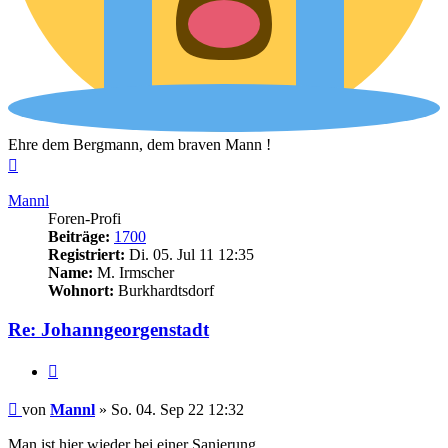
Ehre dem Bergmann, dem braven Mann !
Nach
oben
Mannl
Foren-Profi
Beiträge:
1700
Registriert:
Di. 05. Jul 11 12:35
Name:
M. Irmscher
Wohnort:
Burkhardtsdorf
Re: Johanngeorgenstadt
Zitieren
Beitrag
von
Mannl
»
So. 04. Sep 22 12:32
Man ist hier wieder bei einer Sanierung ...