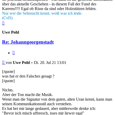
über das aktuelle Geschehen - in diesem Fall der Fund des
Karrens!!!! Egal ob Risse da sind oder Holzstützen fehlen.
Nur wer die Sehnsucht kennt, weiß was ich leide.
(CvD)
Nach
oben
Uwe Pohl
Re: Johanngeorgenstadt
Zitieren
Beitrag
von
Uwe Pohl
»
Di. 20. Jul 21 13:01
[/quote]
was hat er den Falsches gesagt ?
[/quote]
Nichts.
Aber der Ton macht die Musik.
Wenn man die Signatur von dem guten, alten Uran kennt, kann man
seinen Kommunikationsstil auch verstehen.
Es hat bei mir lange gedauert, aber mittlerweile denke ich:
"Bevor isch misch uffreesch, isses mir liewer egal"