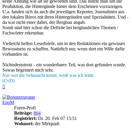
keine Ahnung wie alt sie geworden sind. Das nutzte man um die
Produktion, die Hintergünde hinter dem Erscheinen vorzuzeigen.
U.a. fanden sich da auch die jeweiligen Reporter, Journalisten aus
den lokalen Büros mit ihren Hintergründen und Spezialitäten. Und -
da war nicht einer dabei, der Bergbau angab.
Somit sind hier schon die Defizite bei bergbaulichen Themen /
Fachwörter erkennbar.
Vielleicht helfen Leserbriefe, um in den Redaktionen ein gewisses
Bewusstsein zu schaffen. Natürlich nur, wenn dort ein Wille dafür
vorhanden ist.
Nichtsdestotrotz - ein wunderbares Teil, was dort gefunden wurde.
Sowas begeistert mich sehr.
Nur wer die Sehnsucht kennt, weiß was ich leide.
(CvD)
Nach
oben
EnoM
Foren-Profi
Beiträge:
864
Registriert:
Di. 20. Feb 07 15:51
Wohnort:
der Miriquidi