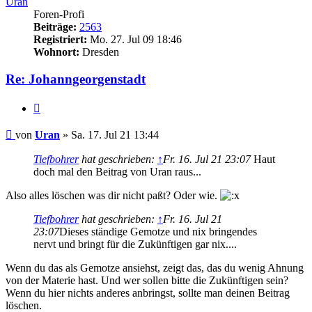
Uran
Foren-Profi
Beiträge:
2563
Registriert:
Mo. 27. Jul 09 18:46
Wohnort:
Dresden
Re: Johanngeorgenstadt
Zitieren
Beitrag
von
Uran
»
Sa. 17. Jul 21 13:44
Tiefbohrer
hat geschrieben:
↑
Fr. 16. Jul 21 23:07
Haut
doch mal den Beitrag von Uran raus...
Also alles löschen was dir nicht paßt? Oder wie.
Tiefbohrer
hat geschrieben:
↑
Fr. 16. Jul 21
23:07
Dieses ständige Gemotze und nix bringendes
nervt und bringt für die Zukünftigen gar nix....
Wenn du das als Gemotze ansiehst, zeigt das, das du wenig Ahnung
von der Materie hast. Und wer sollen bitte die Zukünftigen sein?
Wenn du hier nichts anderes anbringst, sollte man deinen Beitrag
löschen.