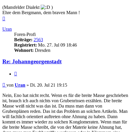
(Mansfelder Dialekt
)
Ehre dem Bergmann, dem braven Mann !
Nach
oben
Uran
Foren-Profi
Beiträge:
2563
Registriert:
Mo. 27. Jul 09 18:46
Wohnort:
Dresden
Re: Johanngeorgenstadt
Zitieren
Beitrag
von
Uran
»
Di. 20. Jul 21 19:15
Nein, Eno hat nicht recht. Wenn es für die breite Masse geschrieben
ist, brauch ich auch nichts von Grubenrissen erzählen. Die breite
Masse weiß nicht was das ist. Da muss man dann von
Grubenplänen reden. Das ist das Problem an solchen Artikeln. Man
will fachlich orientiert auftreten ohne Ahnung zu haben. Dann
kommt es immer wieder zu solchen Konglomeraten. Wenn man für
die breite Masse schreibt, die von der Materie keine Ahnung hat,