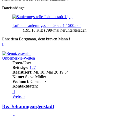
Dateianhänge
Luftbild sanierungsstelle 2022 1-1500.pdf
(195.18 KiB) 799-mal heruntergeladen
Ehre dem Bergmann, dem braven Mann !
Nach
oben
Unbemerkte-Welten
Foren-User
Beiträge:
127
Registriert:
Mi. 18. Mär 20 19:34
Name:
Steve Müller
Wohnort:
Chemnitz
Kontaktdaten:
Kontaktdaten
von
Website
Unbemerkte-
Welten
Re: Johanngeorgenstadt