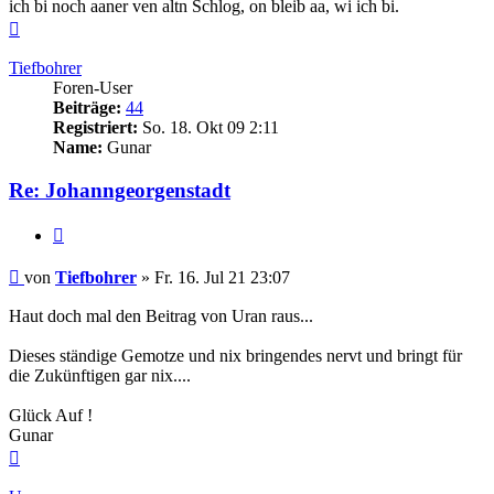
ich bi noch aaner ven altn Schlog, on bleib aa, wi ich bi.
Nach
oben
Tiefbohrer
Foren-User
Beiträge:
44
Registriert:
So. 18. Okt 09 2:11
Name:
Gunar
Re: Johanngeorgenstadt
Zitieren
Beitrag
von
Tiefbohrer
»
Fr. 16. Jul 21 23:07
Haut doch mal den Beitrag von Uran raus...
Dieses ständige Gemotze und nix bringendes nervt und bringt für
die Zukünftigen gar nix....
Glück Auf !
Gunar
Nach
oben