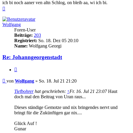
ich bi noch aaner ven altn Schlog, on bleib aa, wi ich bi.
Nach
oben
Wolfgang
Foren-User
Beiträge:
203
Registriert:
So. 18. Dez 05 20:10
Name:
Wolfgang Georgi
Re: Johanngeorgenstadt
Zitieren
Beitrag
von
Wolfgang
»
So. 18. Jul 21 21:20
Tiefbohrer
hat geschrieben:
↑
Fr. 16. Jul 21 23:07
Haut
doch mal den Beitrag von Uran raus...
Dieses ständige Gemotze und nix bringendes nervt und
bringt für die Zukünftigen gar nix....
Glück Auf !
Gunar