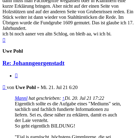
dann muss man Fachbegriffe weglassen oder in Klammern eine
kurze Erklärung bringen. Aber nicht auf der einen Seite von
Holzstützen und auf der anderen Seite von Grubenrissen reden. Ein
Stück weiter ist dann wieder von Stahltürstöcken die Rede. Im
Übrigen wurde die Fundgrube 1609 gemutet. Das ist glaube ich 17.
Jahrhundert.
ich bi noch aaner ven altn Schlog, on bleib aa, wi ich bi.
Nach
oben
Uwe Pohl
Re: Johanngeorgenstadt
Zitieren
Beitrag
von
Uwe Pohl
»
Mi. 21. Jul 21 6:20
Mannl
hat geschrieben:
↑
Di. 20. Jul 21 17:22
Eigentlich sollte es die Aufgabe eines "Mediums" sein,
sachlich und fachlich fundierte Informationen zu
liefern. Sei es, diese näher zu erklären, damit es auch
der Laie versteht.
So geht eigentlich BILDUNG!
"Ejal is garnüscht, höchstens Gimmlgerne, die sei