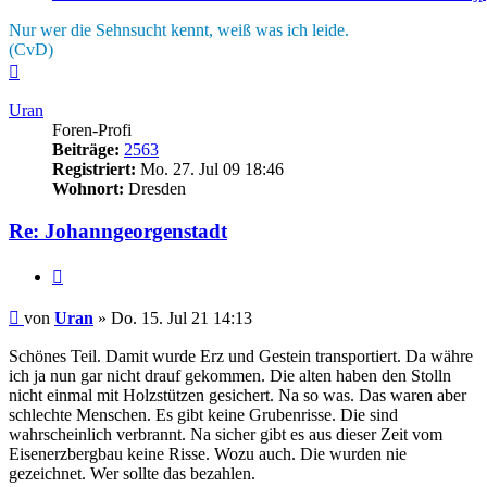
Nur wer die Sehnsucht kennt, weiß was ich leide.
(CvD)
Nach
oben
Uran
Foren-Profi
Beiträge:
2563
Registriert:
Mo. 27. Jul 09 18:46
Wohnort:
Dresden
Re: Johanngeorgenstadt
Zitieren
Beitrag
von
Uran
»
Do. 15. Jul 21 14:13
Schönes Teil. Damit wurde Erz und Gestein transportiert. Da währe
ich ja nun gar nicht drauf gekommen. Die alten haben den Stolln
nicht einmal mit Holzstützen gesichert. Na so was. Das waren aber
schlechte Menschen. Es gibt keine Grubenrisse. Die sind
wahrscheinlich verbrannt. Na sicher gibt es aus dieser Zeit vom
Eisenerzbergbau keine Risse. Wozu auch. Die wurden nie
gezeichnet. Wer sollte das bezahlen.