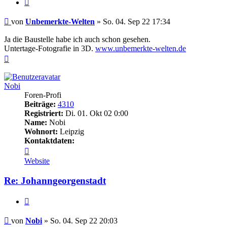
Zitieren
Beitrag
von
Unbemerkte-Welten
»
So. 04. Sep 22 17:34
Ja die Baustelle habe ich auch schon gesehen.
Untertage-Fotografie in 3D.
www.unbemerkte-welten.de
Nach
oben
Nobi
Foren-Profi
Beiträge:
4310
Registriert:
Di. 01. Okt 02 0:00
Name:
Nobi
Wohnort:
Leipzig
Kontaktdaten:
Kontaktdaten
von
Website
Nobi
Re: Johanngeorgenstadt
Zitieren
Beitrag
von
Nobi
»
So. 04. Sep 22 20:03