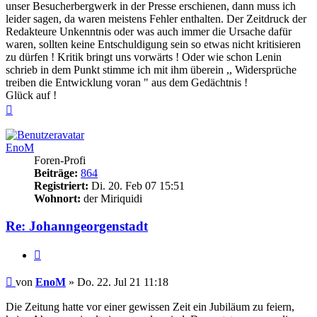
unser Besucherbergwerk in der Presse erschienen, dann muss ich
leider sagen, da waren meistens Fehler enthalten. Der Zeitdruck der
Redakteure Unkenntnis oder was auch immer die Ursache dafür
waren, sollten keine Entschuldigung sein so etwas nicht kritisieren
zu dürfen ! Kritik bringt uns vorwärts ! Oder wie schon Lenin
schrieb in dem Punkt stimme ich mit ihm überein ,, Widersprüche
treiben die Entwicklung voran " aus dem Gedächtnis !
Glück auf !
Nach
oben
EnoM
Foren-Profi
Beiträge:
864
Registriert:
Di. 20. Feb 07 15:51
Wohnort:
der Miriquidi
Re: Johanngeorgenstadt
Zitieren
Beitrag
von
EnoM
»
Do. 22. Jul 21 11:18
Die Zeitung hatte vor einer gewissen Zeit ein Jubiläum zu feiern,