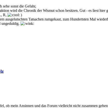
h sehe sonst die Gefahr,
tion wird die Chronik der Wismut schon besitzen. Gut - es liest hier
L, R,
)
ltem ausgelutschten Tatsachen rumgekaut, zum Hundertsten Mal wiederhol
l ungeduldig.
lz
ifel, ob mein Ansinnen und das Forum vielleicht nicht zusammen gehen. 