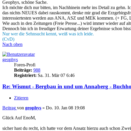
Geophys, schöne Sache.
Ich möchte dich nur bitten, im Nachhinein mehr ins Detail zu gehn. Ic
das nichts NEUES dabei rauskommt, denke mir grad die Erzgebirgsfrak
interessiertesten werden aus ANA, ASZ und MEK kommen. (+ FG, 
Wie auch in den Zeitungen (Freie Presse...) wird immer wieder auf a
Dennoch bin ich in freudiger Erwartung deiner Ergebnisse schon biss
Nur wer die Sehnsucht kennt, weiß was ich leide.
(CvD)
Nach oben
geophys
Foren-Profi
Beiträge:
988
Registriert:
Sa. 31. Mär 07 6:46
Re: Wismut - Bergbau in und um Annaberg - Buchho
Zitieren
Beitrag
von
geophys
»
Do. 10. Jan 08 19:08
Glück Auf EnoM,
sicher hast du recht, ich hatte vor dem Ansatz hierzu auch schon Zwe