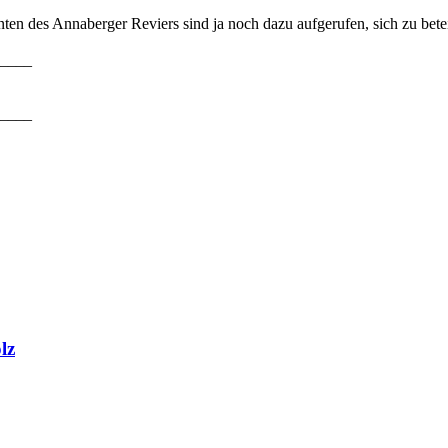
n des Annaberger Reviers sind ja noch dazu aufgerufen, sich zu beteil
____
____
lz