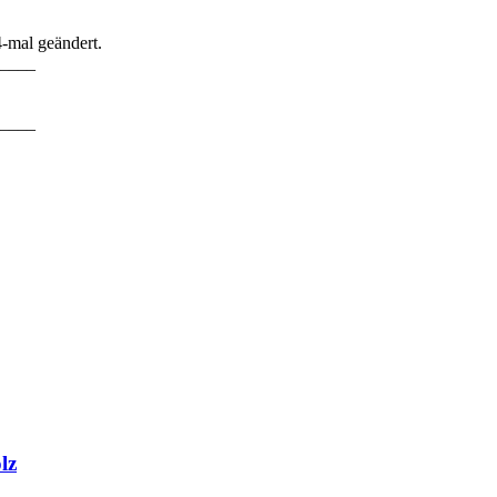
-mal geändert.
____
____
lz