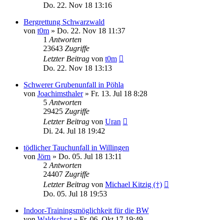
Do. 22. Nov 18 13:16
Bergrettung Schwarzwald
von
t0m
»
Do. 22. Nov 18 11:37
1
Antworten
23643
Zugriffe
Letzter Beitrag
von
t0m
Do. 22. Nov 18 13:13
Schwerer Grubenunfall in Pöhla
von
Joachimsthaler
»
Fr. 13. Jul 18 8:28
5
Antworten
29425
Zugriffe
Letzter Beitrag
von
Uran
Di. 24. Jul 18 19:42
tödlicher Tauchunfall in Willingen
von
Jörn
»
Do. 05. Jul 18 13:11
2
Antworten
24407
Zugriffe
Letzter Beitrag
von
Michael Kitzig (†)
Do. 05. Jul 18 19:53
Indoor-Trainingsmöglichkeit für die BW
von
Waldschrat
»
Fr. 06. Okt 17 19:49