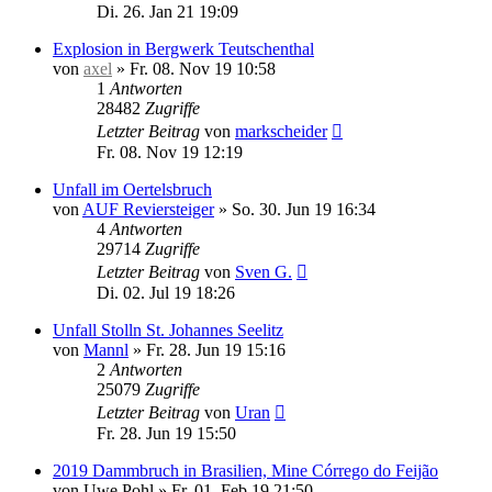
Di. 26. Jan 21 19:09
Explosion in Bergwerk Teutschenthal
von
axel
»
Fr. 08. Nov 19 10:58
1
Antworten
28482
Zugriffe
Letzter Beitrag
von
markscheider
Fr. 08. Nov 19 12:19
Unfall im Oertelsbruch
von
AUF Reviersteiger
»
So. 30. Jun 19 16:34
4
Antworten
29714
Zugriffe
Letzter Beitrag
von
Sven G.
Di. 02. Jul 19 18:26
Unfall Stolln St. Johannes Seelitz
von
Mannl
»
Fr. 28. Jun 19 15:16
2
Antworten
25079
Zugriffe
Letzter Beitrag
von
Uran
Fr. 28. Jun 19 15:50
2019 Dammbruch in Brasilien, Mine Córrego do Feijão
von
Uwe Pohl
»
Fr. 01. Feb 19 21:50