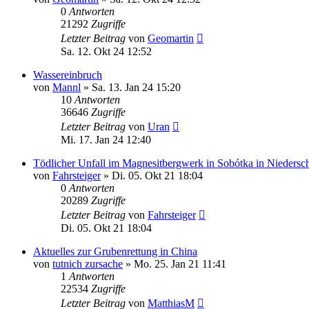
0
Antworten
21292
Zugriffe
Letzter Beitrag
von
Geomartin
Sa. 12. Okt 24 12:52
Wassereinbruch
von
Mannl
»
Sa. 13. Jan 24 15:20
10
Antworten
36646
Zugriffe
Letzter Beitrag
von
Uran
Mi. 17. Jan 24 12:40
Tödlicher Unfall im Magnesitbergwerk in Sobótka in Niedersch
von
Fahrsteiger
»
Di. 05. Okt 21 18:04
0
Antworten
20289
Zugriffe
Letzter Beitrag
von
Fahrsteiger
Di. 05. Okt 21 18:04
Aktuelles zur Grubenrettung in China
von
tutnich zursache
»
Mo. 25. Jan 21 11:41
1
Antworten
22534
Zugriffe
Letzter Beitrag
von
MatthiasM