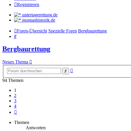
Registrieren
untertagerettung.de
montanhistorik.de
Foren-Übersicht
Spezielle Foren
Bergbaurettung
Suche
Bergbaurettung
Neues Thema
Erweiterte
Suche
Suche
94 Themen
1
2
3
4
Nächste
Themen
Antworten