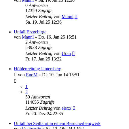
von
Mannl
»
Sa. 19. Jul 25 12:36
0
Antworten
12359
Zugriffe
Letzter Beitrag
von
Mannl
Sa. 19. Jul 25 12:36
Unfall Erzgebirge
von
Mannl
»
Do. 16. Jan 25 15:51
2
Antworten
53938
Zugriffe
Letzter Beitrag
von
Uran
Fr. 17. Jan 25 13:22
Höhlenrettung Untersberg
von
EnoM
»
Di. 10. Jun 14 15:51
1
2
50
Antworten
114655
Zugriffe
Letzter Beitrag
von
elexx
Fr. 20. Dez 24 22:35
Unfall bei Seilfahrt in einem Besucherbergwerk
von
Geomartin
»
Sa. 12. Okt 24 12:52