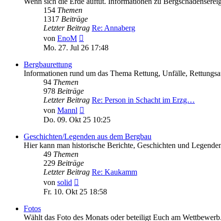
Wenn sich die Erde auftut. Informationen zu Bergschadenserei
154
Themen
1317
Beiträge
Letzter Beitrag
Re: Annaberg
Neuester
von
EnoM
Beitrag
Mo. 27. Jul 26 17:48
Bergbaurettung
Informationen rund um das Thema Rettung, Unfälle, Rettungsa
94
Themen
978
Beiträge
Letzter Beitrag
Re: Person in Schacht im Erzg…
Neuester
von
Mannl
Beitrag
Do. 09. Okt 25 10:25
Geschichten/Legenden aus dem Bergbau
Hier kann man historische Berichte, Geschichten und Legenden
49
Themen
229
Beiträge
Letzter Beitrag
Re: Kaukamm
Neuester
von
solid
Beitrag
Fr. 10. Okt 25 18:58
Fotos
Wählt das Foto des Monats oder beteiligt Euch am Wettbewerb