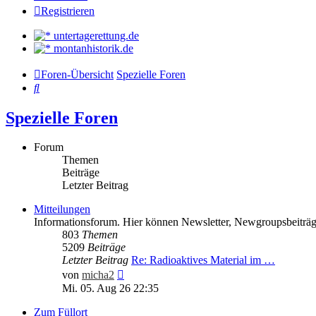
Registrieren
untertagerettung.de
montanhistorik.de
Foren-Übersicht
Spezielle Foren
Suche
Spezielle Foren
Forum
Themen
Beiträge
Letzter Beitrag
Mitteilungen
Informationsforum. Hier können Newsletter, Newgroupsbeiträge
803
Themen
5209
Beiträge
Letzter Beitrag
Re: Radioaktives Material im …
Neuester
von
micha2
Beitrag
Mi. 05. Aug 26 22:35
Zum Füllort