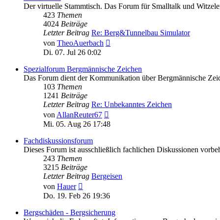
Der virtuelle Stammtisch. Das Forum für Smalltalk und Witzele
423
Themen
4024
Beiträge
Letzter Beitrag
Re: Berg&Tunnelbau Simulator
Neuester
von
TheoAuerbach
Beitrag
Di. 07. Jul 26 0:02
Spezialforum Bergmännische Zeichen
Das Forum dient der Kommunikation über Bergmännische Zeichen.
103
Themen
1241
Beiträge
Letzter Beitrag
Re: Unbekanntes Zeichen
Neuester
von
AllanReuter67
Beitrag
Mi. 05. Aug 26 17:48
Fachdiskussionsforum
Dieses Forum ist ausschließlich fachlichen Diskussionen vorbeh
243
Themen
3215
Beiträge
Letzter Beitrag
Bergeisen
Neuester
von
Hauer
Beitrag
Do. 19. Feb 26 19:36
Bergschäden - Bergsicherung