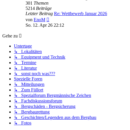
301
Themen
5214
Beiträge
Letzter Beitrag
Re: Wettbewerb Januar 2026
Neuester
von
EnoM
Beitrag
So. 12. Apr 26 22:12
Gehe zu
Untertage
↳ Lokalitäten
↳ Equipment und Technik
↳ Termine
↳ Literatur
↳ sonst noch was???
Spezielle Foren
↳ Mitteilungen
↳ Zum Füllort
↳ Spezialforum Bergmännische Zeichen
↳ Fachdiskussionsforum
↳ Bergschäden - Bergsicherung
↳ Bergbaurettung
↳ Geschichten/Legenden aus dem Bergbau
↳ Fotos