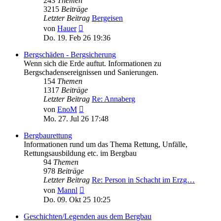
243
Themen
3215
Beiträge
Letzter Beitrag
Bergeisen
Neuester
von
Hauer
Beitrag
Do. 19. Feb 26 19:36
Bergschäden - Bergsicherung
Wenn sich die Erde auftut. Informationen zu
Bergschadensereignissen und Sanierungen.
154
Themen
1317
Beiträge
Letzter Beitrag
Re: Annaberg
Neuester
von
EnoM
Beitrag
Mo. 27. Jul 26 17:48
Bergbaurettung
Informationen rund um das Thema Rettung, Unfälle,
Rettungsausbildung etc. im Bergbau
94
Themen
978
Beiträge
Letzter Beitrag
Re: Person in Schacht im Erzg…
Neuester
von
Mannl
Beitrag
Do. 09. Okt 25 10:25
Geschichten/Legenden aus dem Bergbau