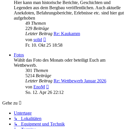
Hier kann man historische Berichte, Geschichten und
Legenden aus dem Bergbau veröffentlichen. Auch aktuelle
Anekdoten, Befahrungsberichte, Erlebnisse etc. sind hier gut
aufgehoben
49
Themen
229
Beiträge
Letzter Beitrag
Re: Kaukamm
Neuester
von
solid
Beitrag
Fr. 10. Okt 25 18:58
Fotos
Wählt das Foto des Monats oder beteiligt Euch am
Wettbewerb.
301
Themen
5214
Beiträge
Letzter Beitrag
Re: Wettbewerb Januar 2026
Neuester
von
EnoM
Beitrag
So. 12. Apr 26 22:12
Gehe zu
Untertage
↳ Lokalitäten
↳ Equipment und Technik