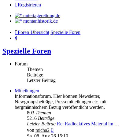
Registrieren
untertagerettung.de
montanhistorik.de
Foren-Übersicht
Spezielle Foren
Suche
Spezielle Foren
Forum
Themen
Beiträge
Letzter Beitrag
Mitteilungen
Informationsforum. Hier können Newsletter,
Newgroupsbeiträge, Pressemitteilungen etc. mit
bergmännischem Bezug veröffentlicht werden.
803
Themen
5216
Beiträge
Letzter Beitrag
Re: Radioaktives Material im …
Neuester
von
micha2
Beitrag
Sa. 08. Aug 26 15:19