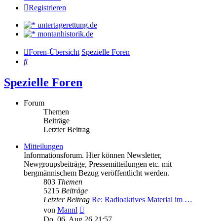
Registrieren
untertagerettung.de
montanhistorik.de
Foren-Übersicht
Spezielle Foren
Suche
Spezielle Foren
Forum
Themen
Beiträge
Letzter Beitrag
Mitteilungen
Informationsforum. Hier können Newsletter,
Newgroupsbeiträge, Pressemitteilungen etc. mit
bergmännischem Bezug veröffentlicht werden.
803
Themen
5215
Beiträge
Letzter Beitrag
Re: Radioaktives Material im …
Neuester
von
Mannl
Beitrag
Do. 06. Aug 26 21:57