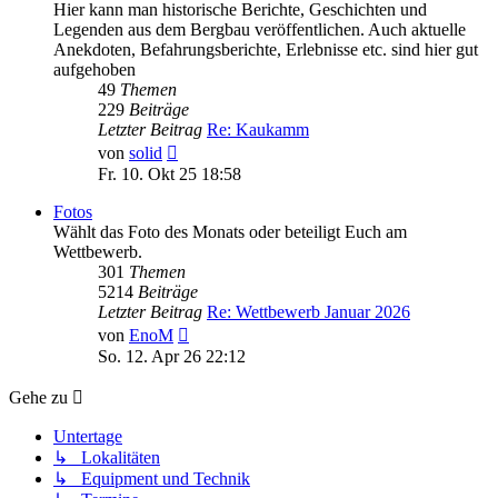
Hier kann man historische Berichte, Geschichten und
Legenden aus dem Bergbau veröffentlichen. Auch aktuelle
Anekdoten, Befahrungsberichte, Erlebnisse etc. sind hier gut
aufgehoben
49
Themen
229
Beiträge
Letzter Beitrag
Re: Kaukamm
Neuester
von
solid
Beitrag
Fr. 10. Okt 25 18:58
Fotos
Wählt das Foto des Monats oder beteiligt Euch am
Wettbewerb.
301
Themen
5214
Beiträge
Letzter Beitrag
Re: Wettbewerb Januar 2026
Neuester
von
EnoM
Beitrag
So. 12. Apr 26 22:12
Gehe zu
Untertage
↳ Lokalitäten
↳ Equipment und Technik