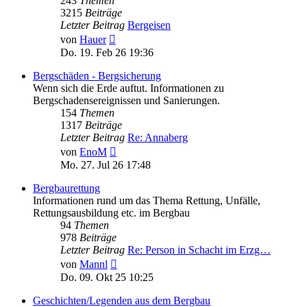
243
Themen
3215
Beiträge
Letzter Beitrag
Bergeisen
Neuester
von
Hauer
Beitrag
Do. 19. Feb 26 19:36
Bergschäden - Bergsicherung
Wenn sich die Erde auftut. Informationen zu
Bergschadensereignissen und Sanierungen.
154
Themen
1317
Beiträge
Letzter Beitrag
Re: Annaberg
Neuester
von
EnoM
Beitrag
Mo. 27. Jul 26 17:48
Bergbaurettung
Informationen rund um das Thema Rettung, Unfälle,
Rettungsausbildung etc. im Bergbau
94
Themen
978
Beiträge
Letzter Beitrag
Re: Person in Schacht im Erzg…
Neuester
von
Mannl
Beitrag
Do. 09. Okt 25 10:25
Geschichten/Legenden aus dem Bergbau