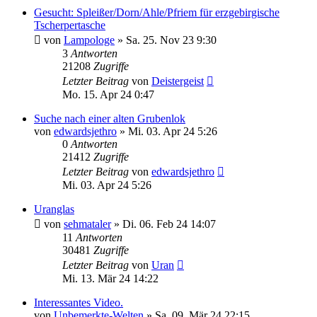
Gesucht: Spleißer/Dorn/Ahle/Pfriem für erzgebirgische
Tscherpertasche
von
Lampologe
»
Sa. 25. Nov 23 9:30
3
Antworten
21208
Zugriffe
Letzter Beitrag
von
Deistergeist
Mo. 15. Apr 24 0:47
Suche nach einer alten Grubenlok
von
edwardsjethro
»
Mi. 03. Apr 24 5:26
0
Antworten
21412
Zugriffe
Letzter Beitrag
von
edwardsjethro
Mi. 03. Apr 24 5:26
Uranglas
von
sehmataler
»
Di. 06. Feb 24 14:07
11
Antworten
30481
Zugriffe
Letzter Beitrag
von
Uran
Mi. 13. Mär 24 14:22
Interessantes Video.
von
Unbemerkte-Welten
»
Sa. 09. Mär 24 22:15