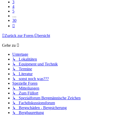
3
4
5
…
30
Nächste
Zurück zur Foren-Übersicht
Gehe zu
Untertage
↳ Lokalitäten
↳ Equipment und Technik
↳ Termine
↳ Literatur
↳ sonst noch was???
Spezielle Foren
↳ Mitteilungen
↳ Zum Füllort
↳ Spezialforum Bergmännische Zeichen
↳ Fachdiskussionsforum
↳ Bergschäden - Bergsicherung
↳ Bergbaurettung