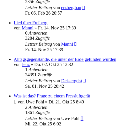
2356
Zugriffe
Letzter Beitrag
von
erzbergbau
Fr. 06. Feb 26 20:57
Lied über Freiberg
von
Mannl
»
Fr. 14. Nov 25 17:39
0
Antworten
3284
Zugriffe
Letzter Beitrag
von
Mannl
Fr. 14. Nov 25 17:39
Alltagsgegenstände, die unter der Erde gefunden wurden
von
Jenz
»
Do. 02. Okt 25 12:32
1
Antworten
24391
Zugriffe
Letzter Beitrag
von
Deistergeist
Sa. 01. Nov 25 20:42
Was ist das? Frage zu einem Pressluftgerät
von
Uwe Pohl
»
Di. 21. Okt 25 8:49
2
Antworten
1861
Zugriffe
Letzter Beitrag
von
Uwe Pohl
Mi. 22. Okt 25 6:02