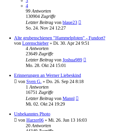
3
4
99
Antworten
130904
Zugriffe
Letzter Beitrag
von
blaue23
So. 24. Nov 24 12:27
Alte grubenschienen "Hammelpfoten" - Fundort?
von
Lorenschieber
»
Di. 30. Apr 24 9:51
4
Antworten
23649
Zugriffe
Letzter Beitrag
von
Joshua989
Mo. 28. Okt 24 15:01
Erinnerungen an Werner Liebeskind
von
Sven G.
»
Do. 26. Sep 24 8:18
1
Antworten
16751
Zugriffe
Letzter Beitrag
von
Mannl
Mi. 02. Okt 24 19:29
Unbekanntes Photo
von
Harzer06
»
Mi. 26. Jun 13 16:03
20
Antworten
44349
Zugriffe