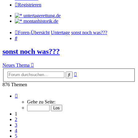
Registrieren
untertagerettung.de
montanhistorik.de
Foren-Übersicht
Untertage
sonst noch was???
Suche
sonst noch was???
Neues Thema
Erweiterte
Suche
Suche
876 Themen
Seite
1
Gehe zu Seite:
von
30
1
2
3
4
5