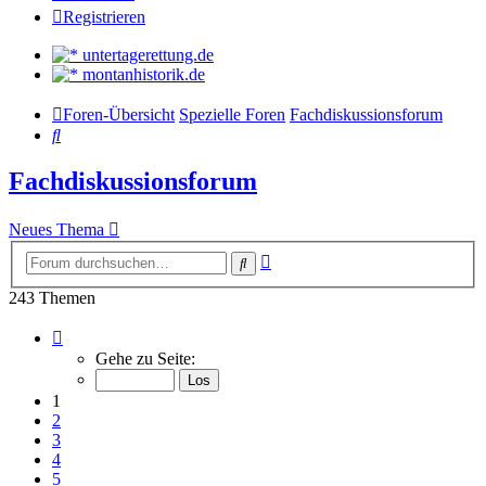
Registrieren
untertagerettung.de
montanhistorik.de
Foren-Übersicht
Spezielle Foren
Fachdiskussionsforum
Suche
Fachdiskussionsforum
Neues Thema
Erweiterte
Suche
Suche
243 Themen
Seite
1
Gehe zu Seite:
von
9
1
2
3
4
5