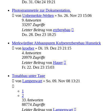
Do. 31. Okt 24 19:21
Photogrammetrie zur Dokumentation.
von
Unbemerkte-Welten
»
So. 26. Nov 23 15:06
9
Antworten
33297
Zugriffe
Letzter Beitrag
von
erzbergbau
Do. 28. Dez 23 18:25
Merkwürdige Abbauspuren Kufpererzbergbau Hunsrück
von
kroeber
»
Di. 19. Dez 23 21:15
4
Antworten
20979
Zugriffe
Letzter Beitrag
von
Hauer
Fr. 22. Dez 23 15:03
Tonabbau unter Tage
von
Lampenwart
»
So. 09. Nov 08 13:21
1
2
33
Antworten
88774
Zugriffe
Letzter Beitrag
von
Lampenwart