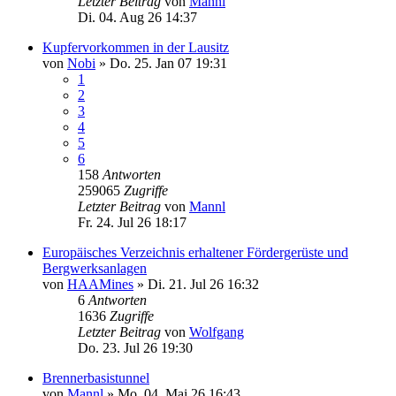
Letzter Beitrag
von
Mannl
Di. 04. Aug 26 14:37
Kupfervorkommen in der Lausitz
von
Nobi
»
Do. 25. Jan 07 19:31
1
2
3
4
5
6
158
Antworten
259065
Zugriffe
Letzter Beitrag
von
Mannl
Fr. 24. Jul 26 18:17
Europäisches Verzeichnis erhaltener Fördergerüste und
Bergwerksanlagen
von
HAAMines
»
Di. 21. Jul 26 16:32
6
Antworten
1636
Zugriffe
Letzter Beitrag
von
Wolfgang
Do. 23. Jul 26 19:30
Brennerbasistunnel
von
Mannl
»
Mo. 04. Mai 26 16:43