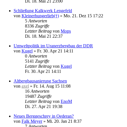
Di. 18. Mai 21 23:00
Schließung Kalkwerk Lengefeld
von
Kleinerhungerlieb(†)
»
Mo. 21. Dez 15 17:22
5
Antworten
8336
Zugriffe
Letzter Beitrag
von
Mops
Di. 18. Mai 21 22:37
Umweltpolitik im Uranerzbergbau der DDR
von
Kugel
»
Fr. 30. Apr 21 14:11
0
Antworten
5141
Zugriffe
Letzter Beitrag
von
Kugel
Fr. 30. Apr 21 14:11
Altbergbausanierung Sachsen
von
axel
»
Fr. 14. Aug 15 11:08
16
Antworten
19487
Zugriffe
Letzter Beitrag
von
EnoM
Di. 27. Apr 21 19:38
Neues Berggeschrey in Oederan?
von
Falk Meyer
»
Mi. 20. Jan 21 8:37
7
Antworten