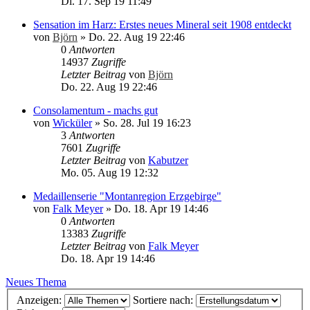
Di. 17. Sep 19 11:49
Sensation im Harz: Erstes neues Mineral seit 1908 entdeckt
von
Björn
»
Do. 22. Aug 19 22:46
0
Antworten
14937
Zugriffe
Letzter Beitrag
von
Björn
Do. 22. Aug 19 22:46
Consolamentum - machs gut
von
Wicküler
»
So. 28. Jul 19 16:23
3
Antworten
7601
Zugriffe
Letzter Beitrag
von
Kabutzer
Mo. 05. Aug 19 12:32
Medaillenserie "Montanregion Erzgebirge"
von
Falk Meyer
»
Do. 18. Apr 19 14:46
0
Antworten
13383
Zugriffe
Letzter Beitrag
von
Falk Meyer
Do. 18. Apr 19 14:46
Neues Thema
Anzeigen:
Sortiere nach: