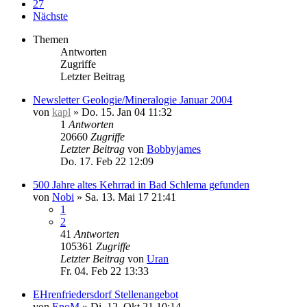
27
Nächste
Themen
Antworten
Zugriffe
Letzter Beitrag
Newsletter Geologie/Mineralogie Januar 2004
von
kapl
»
Do. 15. Jan 04 11:32
1
Antworten
20660
Zugriffe
Letzter Beitrag
von
Bobbyjames
Do. 17. Feb 22 12:09
500 Jahre altes Kehrrad in Bad Schlema gefunden
von
Nobi
»
Sa. 13. Mai 17 21:41
1
2
41
Antworten
105361
Zugriffe
Letzter Beitrag
von
Uran
Fr. 04. Feb 22 13:33
EHrenfriedersdorf Stellenangebot
von
EnoM
»
Di. 12. Okt 21 10:14