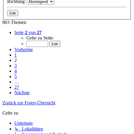
Richtung:
803 Themen
Seite
2
von
27
Gehe zu Seite:
Vorherige
1
2
3
4
5
…
27
Nächste
Zurück zur Foren-Übersicht
Gehe zu
Untertage
↳ Lokalitäten