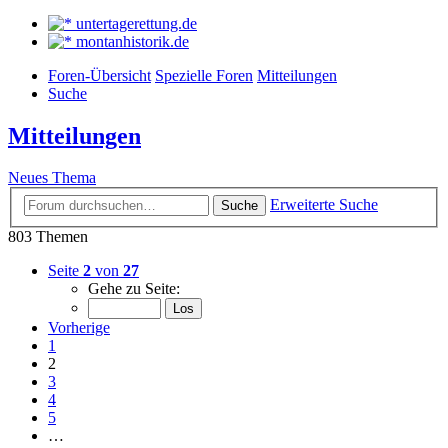
untertagerettung.de
montanhistorik.de
Foren-Übersicht
Spezielle Foren
Mitteilungen
Suche
Mitteilungen
Neues Thema
Erweiterte Suche
Suche
803 Themen
Seite
2
von
27
Gehe zu Seite:
Vorherige
1
2
3
4
5
…