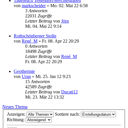
Tagebruch Teisendorf/Berchtesgaden
von
markscheider
»
Mo. 02. Mai 22 6:58
3
Antworten
22031
Zugriffe
Letzter Beitrag
von
Jörn
Mi. 04. Mai 22 9:14
Rothschönberger Stolln
von
René_M
»
Fr. 08. Apr 22 20:29
0
Antworten
18498
Zugriffe
Letzter Beitrag
von
René_M
Fr. 08. Apr 22 20:29
Geothermie
von
Uran
»
Mi. 25. Jan 12 9:23
15
Antworten
42589
Zugriffe
Letzter Beitrag
von
Ducati12
Mi. 23. Mär 22 13:32
Neues Thema
Anzeigen:
Sortiere nach:
Richtung: