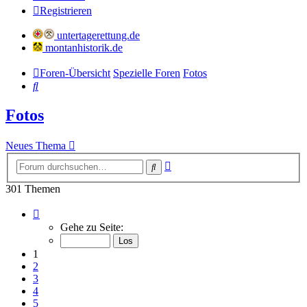
Registrieren
untertagerettung.de
montanhistorik.de
Foren-Übersicht
Spezielle Foren
Fotos
Suche
Fotos
Neues Thema
Erweiterte
Suche
Suche
301 Themen
Seite
1
Gehe zu Seite:
von
11
1
2
3
4
5