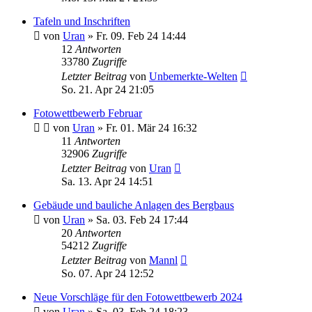
Tafeln und Inschriften
von
Uran
»
Fr. 09. Feb 24 14:44
12
Antworten
33780
Zugriffe
Letzter Beitrag
von
Unbemerkte-Welten
So. 21. Apr 24 21:05
Fotowettbewerb Februar
von
Uran
»
Fr. 01. Mär 24 16:32
11
Antworten
32906
Zugriffe
Letzter Beitrag
von
Uran
Sa. 13. Apr 24 14:51
Gebäude und bauliche Anlagen des Bergbaus
von
Uran
»
Sa. 03. Feb 24 17:44
20
Antworten
54212
Zugriffe
Letzter Beitrag
von
Mannl
So. 07. Apr 24 12:52
Neue Vorschläge für den Fotowettbewerb 2024
von
Uran
»
Sa. 03. Feb 24 18:23