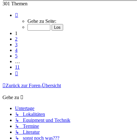
301 Themen
Seite
1
Gehe zu Seite:
von
11
1
2
3
4
5
…
11
Nächste
Zurück zur Foren-Übersicht
Gehe zu
Untertage
↳ Lokalitäten
↳ Equipment und Technik
↳ Termine
↳ Literatur
↳ sonst noch was???