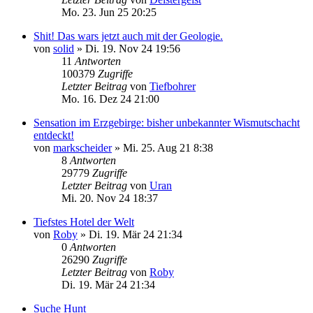
Mo. 23. Jun 25 20:25
Shit! Das wars jetzt auch mit der Geologie.
von
solid
»
Di. 19. Nov 24 19:56
11
Antworten
100379
Zugriffe
Letzter Beitrag
von
Tiefbohrer
Mo. 16. Dez 24 21:00
Sensation im Erzgebirge: bisher unbekannter Wismutschacht
entdeckt!
von
markscheider
»
Mi. 25. Aug 21 8:38
8
Antworten
29779
Zugriffe
Letzter Beitrag
von
Uran
Mi. 20. Nov 24 18:37
Tiefstes Hotel der Welt
von
Roby
»
Di. 19. Mär 24 21:34
0
Antworten
26290
Zugriffe
Letzter Beitrag
von
Roby
Di. 19. Mär 24 21:34
Suche Hunt