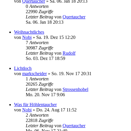
von
Quertaucher
»
Sa. 06. Jan 18 20:13
0
Antworten
22990
Zugriffe
Letzter Beitrag
von
Quertaucher
Sa. 06. Jan 18 20:13
Weihnachtliches
von
Nobi
»
Sa. 19. Dez 15 12:20
7
Antworten
30987
Zugriffe
Letzter Beitrag
von
Rudolf
So. 03. Dez 17 18:59
Lichtloch
von
markscheider
»
So. 19. Nov 17 20:31
1
Antworten
20265
Zugriffe
Letzter Beitrag
von
Strossenhobel
Mo. 20. Nov 17 9:06
Was für Höhlentaucher
von
Nobi
»
Do. 24. Aug 17 11:52
2
Antworten
22818
Zugriffe
Letzter Beitrag
von
Quertaucher
Mo. 06. Nov 17 21:49