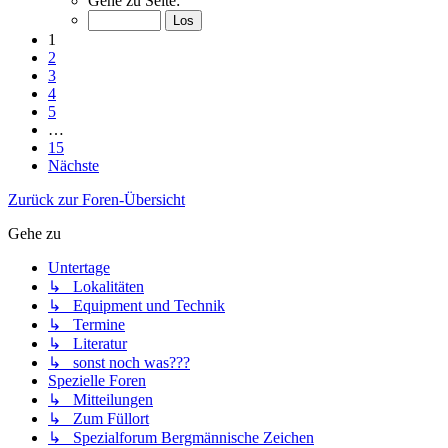
Gehe zu Seite:
1
2
3
4
5
…
15
Nächste
Zurück zur Foren-Übersicht
Gehe zu
Untertage
↳ Lokalitäten
↳ Equipment und Technik
↳ Termine
↳ Literatur
↳ sonst noch was???
Spezielle Foren
↳ Mitteilungen
↳ Zum Füllort
↳ Spezialforum Bergmännische Zeichen