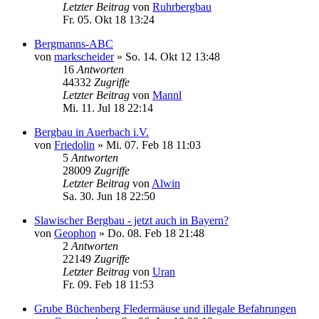
Letzter Beitrag
von
Ruhrbergbau
Fr. 05. Okt 18 13:24
Bergmanns-ABC
von
markscheider
»
So. 14. Okt 12 13:48
16
Antworten
44332
Zugriffe
Letzter Beitrag
von
Mannl
Mi. 11. Jul 18 22:14
Bergbau in Auerbach i.V.
von
Friedolin
»
Mi. 07. Feb 18 11:03
5
Antworten
28009
Zugriffe
Letzter Beitrag
von
Alwin
Sa. 30. Jun 18 22:50
Slawischer Bergbau - jetzt auch in Bayern?
von
Geophon
»
Do. 08. Feb 18 21:48
2
Antworten
22149
Zugriffe
Letzter Beitrag
von
Uran
Fr. 09. Feb 18 11:53
Grube Büchenberg Fledermäuse und illegale Befahrungen