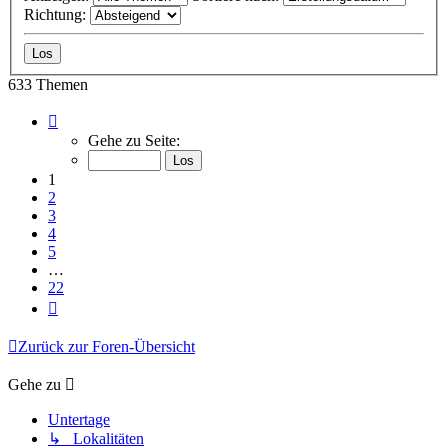
Richtung:
633 Themen
Seite
1
Gehe zu Seite:
von
22
1
2
3
4
5
…
22
Nächste
Zurück zur Foren-Übersicht
Gehe zu
Untertage
↳ Lokalitäten