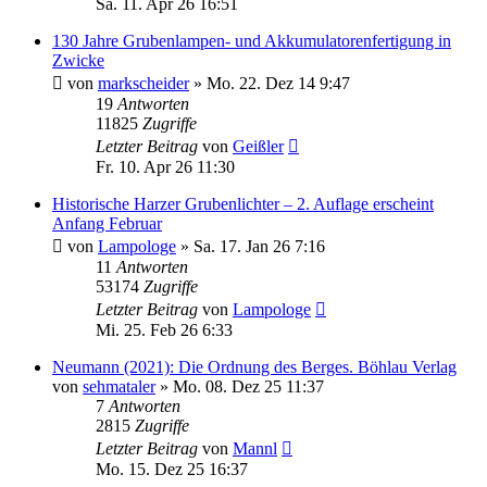
Sa. 11. Apr 26 16:51
130 Jahre Grubenlampen- und Akkumulatorenfertigung in
Zwicke
von
markscheider
»
Mo. 22. Dez 14 9:47
19
Antworten
11825
Zugriffe
Letzter Beitrag
von
Geißler
Fr. 10. Apr 26 11:30
Historische Harzer Grubenlichter – 2. Auflage erscheint
Anfang Februar
von
Lampologe
»
Sa. 17. Jan 26 7:16
11
Antworten
53174
Zugriffe
Letzter Beitrag
von
Lampologe
Mi. 25. Feb 26 6:33
Neumann (2021): Die Ordnung des Berges. Böhlau Verlag
von
sehmataler
»
Mo. 08. Dez 25 11:37
7
Antworten
2815
Zugriffe
Letzter Beitrag
von
Mannl
Mo. 15. Dez 25 16:37