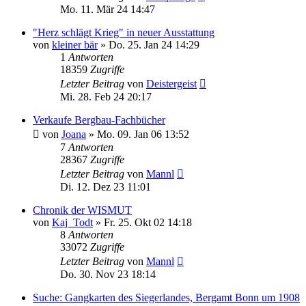
Mo. 11. Mär 24 14:47
"Herz schlägt Krieg" in neuer Ausstattung
von
kleiner bär
»
Do. 25. Jan 24 14:29
1
Antworten
18359
Zugriffe
Letzter Beitrag
von
Deistergeist
Mi. 28. Feb 24 20:17
Verkaufe Bergbau-Fachbücher
von
Joana
»
Mo. 09. Jan 06 13:52
7
Antworten
28367
Zugriffe
Letzter Beitrag
von
Mannl
Di. 12. Dez 23 11:01
Chronik der WISMUT
von
Kaj_Todt
»
Fr. 25. Okt 02 14:18
8
Antworten
33072
Zugriffe
Letzter Beitrag
von
Mannl
Do. 30. Nov 23 18:14
Suche: Gangkarten des Siegerlandes, Bergamt Bonn um 1908