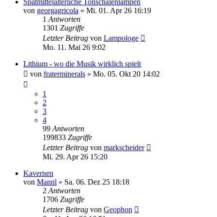
Spätmittelalterliche Tonschalenlampen
von
georgagricola
»
Mi. 01. Apr 26 16:19
1
Antworten
1301
Zugriffe
Letzter Beitrag
von
Lampologe
Mo. 11. Mai 26 9:02
Lithium - wo die Musik wirklich spielt
von
fraterminerals
»
Mo. 05. Okt 20 14:02
1
2
3
4
99
Antworten
199833
Zugriffe
Letzter Beitrag
von
markscheider
Mi. 29. Apr 26 15:20
Kavernen
von
Mannl
»
Sa. 06. Dez 25 18:18
2
Antworten
1706
Zugriffe
Letzter Beitrag
von
Geophon