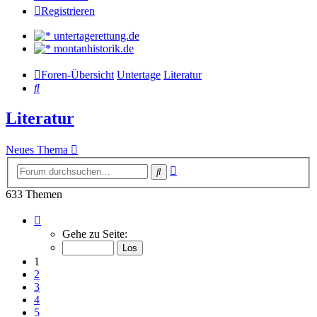
Registrieren
untertagerettung.de
montanhistorik.de
Foren-Übersicht
Untertage
Literatur
Suche
Literatur
Neues Thema
Erweiterte
Suche
Suche
633 Themen
Seite
1
Gehe zu Seite:
von
22
1
2
3
4
5