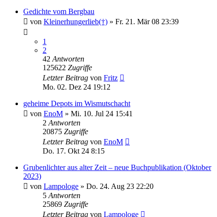
Gedichte vom Bergbau
von
Kleinerhungerlieb(†)
»
Fr. 21. Mär 08 23:39
1
2
42
Antworten
125622
Zugriffe
Letzter Beitrag
von
Fritz
Mo. 02. Dez 24 19:12
geheime Depots im Wismutschacht
von
EnoM
»
Mi. 10. Jul 24 15:41
2
Antworten
20875
Zugriffe
Letzter Beitrag
von
EnoM
Do. 17. Okt 24 8:15
Grubenlichter aus alter Zeit – neue Buchpublikation (Oktober
2023)
von
Lampologe
»
Do. 24. Aug 23 22:20
5
Antworten
25869
Zugriffe
Letzter Beitrag
von
Lampologe