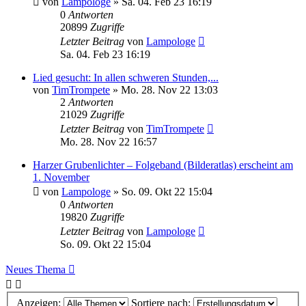
von
Lampologe
»
Sa. 04. Feb 23 16:19
0
Antworten
20899
Zugriffe
Letzter Beitrag
von
Lampologe
Sa. 04. Feb 23 16:19
Lied gesucht: In allen schweren Stunden,...
von
TimTrompete
»
Mo. 28. Nov 22 13:03
2
Antworten
21029
Zugriffe
Letzter Beitrag
von
TimTrompete
Mo. 28. Nov 22 16:57
Harzer Grubenlichter – Folgeband (Bilderatlas) erscheint am
1. November
von
Lampologe
»
So. 09. Okt 22 15:04
0
Antworten
19820
Zugriffe
Letzter Beitrag
von
Lampologe
So. 09. Okt 22 15:04
Neues Thema
Anzeigen:
Sortiere nach: