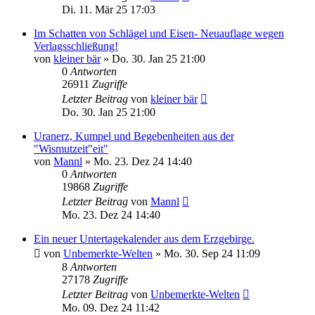
Di. 11. Mär 25 17:03
Im Schatten von Schlägel und Eisen- Neuauflage wegen
Verlagsschließung!
von
kleiner bär
»
Do. 30. Jan 25 21:00
0
Antworten
26911
Zugriffe
Letzter Beitrag
von
kleiner bär
Do. 30. Jan 25 21:00
Uranerz, Kumpel und Begebenheiten aus der
"Wismutzeit"eit"
von
Mannl
»
Mo. 23. Dez 24 14:40
0
Antworten
19868
Zugriffe
Letzter Beitrag
von
Mannl
Mo. 23. Dez 24 14:40
Ein neuer Untertagekalender aus dem Erzgebirge.
von
Unbemerkte-Welten
»
Mo. 30. Sep 24 11:09
8
Antworten
27178
Zugriffe
Letzter Beitrag
von
Unbemerkte-Welten
Mo. 09. Dez 24 11:42