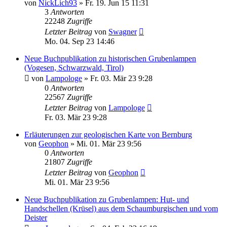
von
NickLich93
»
Fr. 19. Jun 15 11:31
3
Antworten
22248
Zugriffe
Letzter Beitrag
von
Swagner
Mo. 04. Sep 23 14:46
Neue Buchpublikation zu historischen Grubenlampen
(Vogesen, Schwarzwald, Tirol)
von
Lampologe
»
Fr. 03. Mär 23 9:28
0
Antworten
22567
Zugriffe
Letzter Beitrag
von
Lampologe
Fr. 03. Mär 23 9:28
Erläuterungen zur geologischen Karte von Bernburg
von
Geophon
»
Mi. 01. Mär 23 9:56
0
Antworten
21807
Zugriffe
Letzter Beitrag
von
Geophon
Mi. 01. Mär 23 9:56
Neue Buchpublikation zu Grubenlampen: Hut- und
Handschellen (Krüsel) aus dem Schaumburgischen und vom
Deister