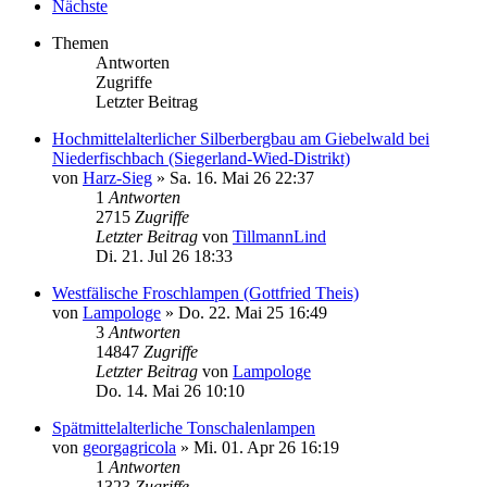
Nächste
Themen
Antworten
Zugriffe
Letzter Beitrag
Hochmittelalterlicher Silberbergbau am Giebelwald bei
Niederfischbach (Siegerland-Wied-Distrikt)
von
Harz-Sieg
»
Sa. 16. Mai 26 22:37
1
Antworten
2715
Zugriffe
Letzter Beitrag
von
TillmannLind
Di. 21. Jul 26 18:33
Westfälische Froschlampen (Gottfried Theis)
von
Lampologe
»
Do. 22. Mai 25 16:49
3
Antworten
14847
Zugriffe
Letzter Beitrag
von
Lampologe
Do. 14. Mai 26 10:10
Spätmittelalterliche Tonschalenlampen
von
georgagricola
»
Mi. 01. Apr 26 16:19
1
Antworten
1323
Zugriffe