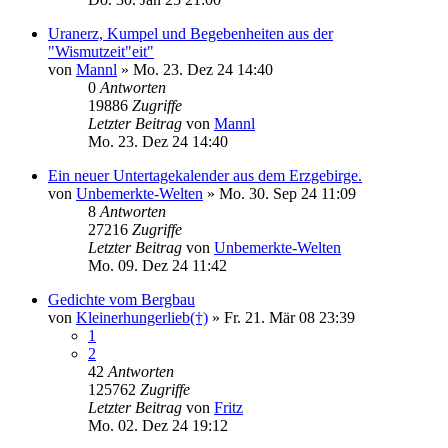
Uranerz, Kumpel und Begebenheiten aus der
"Wismutzeit"eit"
von
Mannl
»
Mo. 23. Dez 24 14:40
0
Antworten
19886
Zugriffe
Letzter Beitrag
von
Mannl
Mo. 23. Dez 24 14:40
Ein neuer Untertagekalender aus dem Erzgebirge.
von
Unbemerkte-Welten
»
Mo. 30. Sep 24 11:09
8
Antworten
27216
Zugriffe
Letzter Beitrag
von
Unbemerkte-Welten
Mo. 09. Dez 24 11:42
Gedichte vom Bergbau
von
Kleinerhungerlieb(†)
»
Fr. 21. Mär 08 23:39
1
2
42
Antworten
125762
Zugriffe
Letzter Beitrag
von
Fritz
Mo. 02. Dez 24 19:12