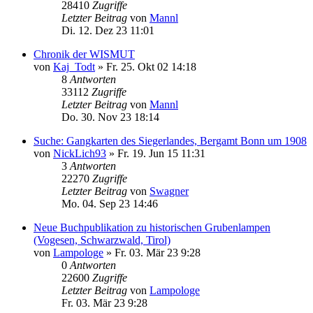
28410
Zugriffe
Letzter Beitrag
von
Mannl
Di. 12. Dez 23 11:01
Chronik der WISMUT
von
Kaj_Todt
»
Fr. 25. Okt 02 14:18
8
Antworten
33112
Zugriffe
Letzter Beitrag
von
Mannl
Do. 30. Nov 23 18:14
Suche: Gangkarten des Siegerlandes, Bergamt Bonn um 1908
von
NickLich93
»
Fr. 19. Jun 15 11:31
3
Antworten
22270
Zugriffe
Letzter Beitrag
von
Swagner
Mo. 04. Sep 23 14:46
Neue Buchpublikation zu historischen Grubenlampen
(Vogesen, Schwarzwald, Tirol)
von
Lampologe
»
Fr. 03. Mär 23 9:28
0
Antworten
22600
Zugriffe
Letzter Beitrag
von
Lampologe
Fr. 03. Mär 23 9:28