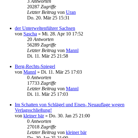
3
Antworten
20287
Zugriffe
Letzter Beitrag
von
Uran
Do. 20. Mär 25 15:31
der Unterweltenführer Sachsen
von
Sascha
»
Mi. 28. Apr 10 17:52
20
Antworten
56289
Zugriffe
Letzter Beitrag
von
Mannl
Di. 11. Mär 25 21:58
Berg-Rechts-Spiegel
von
Mannl
»
Di. 11. Mär 25 17:03
0
Antworten
17733
Zugriffe
Letzter Beitrag
von
Mannl
Di. 11. Mär 25 17:03
Im Schatten von Schlägel und Eisen- Neuauflage wegen
Verlagsschließung!
von
kleiner bär
»
Do. 30. Jan 25 21:00
0
Antworten
27018
Zugriffe
Letzter Beitrag
von
kleiner bär
Do. 30. Jan 25 21:00