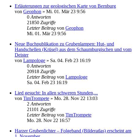
Erläuterungen zur geologischen Karte von Bernburg
von
Geophon
»
Mi. 01. Mär 23 9:56
0
Antworten
21850
Zugriffe
Letzter Beitrag
von
Geophon
Mi. 01. Mär 23 9:56
Neue Buchpublikation zu Grubenlampen: Hut- und
Handschellen (Krüsel) aus dem Schaumburgischen und vom
Deister
von
Lampologe
»
Sa. 04. Feb 23 16:19
0
Antworten
20918
Zugriffe
Letzter Beitrag
von
Lampologe
Sa. 04. Feb 23 16:19
Lied gesucht: In allen schweren Stunden,...
von
TimTrompete
»
Mo. 28. Nov 22 13:03
2
Antworten
21101
Zugriffe
Letzter Beitrag
von
TimTrompete
Mo. 28. Nov 22 16:57
Harzer Grubenlichter – Folgeband (Bilderatlas) erscheint am
1. November