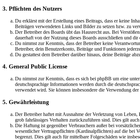
3. Pflichten des Nutzers
Du erklärst mit der Erstellung eines Beitrags, dass er keine Inh
Beiträgen verwendeten Links und Bilder zu setzen bzw. zu ve
Der Betreiber des Boards übt das Hausrecht aus. Bei Verstöße
dauerhaft von der Nutzung dieses Boards ausschließen und dir e
Du nimmst zur Kenntnis, dass der Betreiber keine Verantwortung 
Betreiber, dein Benutzerkonto, Beiträge und Funktionen jederze
Du gestattest dem Betreiber darüber hinaus, deine Beiträge abz
4. General Public License
Du nimmst zur Kenntnis, dass es sich bei phpBB um eine unter
deutschsprachige Informationen werden durch die deutschsprac
verwendet wird. Sie können insbesondere die Verwendung der S
5. Gewährleistung
Der Betreiber haftet mit Ausnahme der Verletzung von Leben, Kö
grob fahrlässiges Verhalten zurückzuführen sind. Dies gilt au
Die Haftung ist gegenüber Verbrauchern außer bei vorsätzlich
wesentlicher Vertragspflichten (Kardinalpflichten) auf die be
begrenzt. Dies gilt auch für mittelbare Folgeschäden wie ins