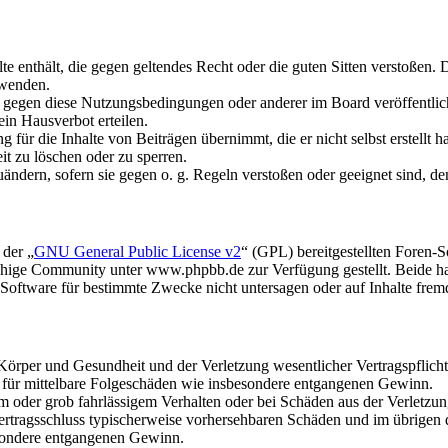
alte enthält, die gegen geltendes Recht oder die guten Sitten verstoßen. 
rwenden.
n gegen diese Nutzungsbedingungen oder anderer im Board veröffentli
in Hausverbot erteilen.
für die Inhalte von Beiträgen übernimmt, die er nicht selbst erstellt 
it zu löschen oder zu sperren.
uändern, sofern sie gegen o. g. Regeln verstoßen oder geeignet sind, 
 der „
GNU General Public License v2
“ (GPL) bereitgestellten Foren
hige Community unter www.phpbb.de zur Verfügung gestellt. Beide hab
oftware für bestimmte Zwecke nicht untersagen oder auf Inhalte frem
rper und Gesundheit und der Verletzung wesentlicher Vertragspflichten
ch für mittelbare Folgeschäden wie insbesondere entgangenen Gewinn.
em oder grob fahrlässigem Verhalten oder bei Schäden aus der Verletz
i Vertragsschluss typischerweise vorhersehbaren Schäden und im übrigen
besondere entgangenen Gewinn.